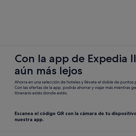
Hoteles baratos en Bucaramanga
Charta hoteles
Hoteles cerca de Ecoparque Cerro 
Albergues en Santander
Hoteles cerca de Centro comercial 
Cabañas en Santander
Con la app de Expedia l
B&B en Santander
aún más lejos
Hoteles de 4 estrellas en Girón
Hoteles cerca de Clínica Foscal Int
Ahorra en una selección de hoteles y llévate el doble de puntos p
Apartamentos en Bucaramanga
Con las ofertas de la app, podrás ahorrar y viajar más mientras g
itinerario estés donde estés.
Posadas en Santander
Portachuelo hoteles
Escanea el código QR con la cámara de tu dispositiv
Hoteles para familias en Santander
nuestra app.
Lebrija hoteles
Girón hoteles