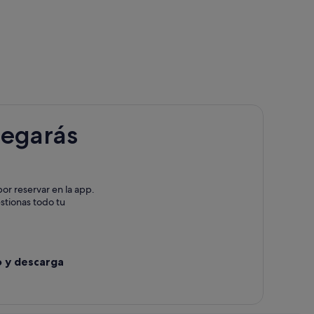
del Santísimo
Acrópolis
legarás
ernacional
or reservar en la app.
estionas todo tu
o y descarga