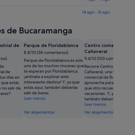
14 ago - 16 ago
res de Bucaramanga
strial de
Parque de Floridablanca
Centro comercial
Cañaveral
8.8/10 (38 comentarios)
ios)
9.4/10 (103 comentarios)
Parque de Floridablanca es solo
uno de los muchos rincones que
de
Recorre Centro comercial
te esperan por Floridablanca,
ial de
Cañaveral, una fantástica z
¡anímate a explorar este
tus días en
comercial de Bucaramanga
interesante destino! Y, ya que
 que estás
aprovecha para comprar a
estás aquí, también deberías
 no salir de
que otro recuerdo de tus
salir de bares.
bares?
vacaciones. Y, ya que estás
Leer menos
también deberías salir de b
Leer menos
Ver alojamientos
Ver alojamientos