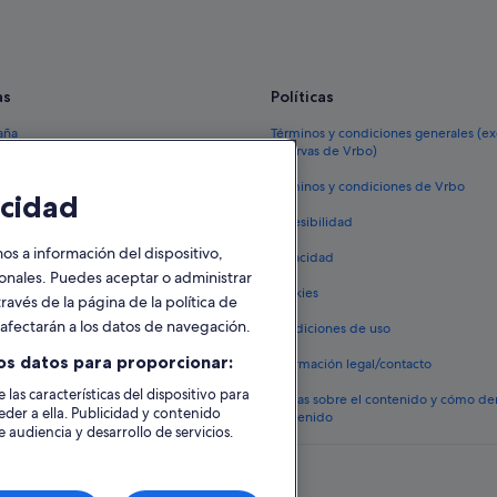
nga
Hoteles cerca de Parque Mejoras P
as
Políticas
aña
Términos y condiciones generales (e
reservas de Vrbo)
España
Términos y condiciones de Vrbo
cidad
vacacionales España
Accesibilidad
 viaje a España
 a información del dispositivo,
Privacidad
tos en España
sonales. Puedes aceptar o administrar
Cookies
ravés de la página de la política de
 coches en España
o afectarán a los datos de navegación.
Condiciones de uso
lojamientos
os datos para proporcionar:
Información legal/contacto
 las características del dispositivo para
Pautas sobre el contenido y cómo de
eder a ella. Publicidad y contenido
contenido
 audiencia y desarrollo de servicios.