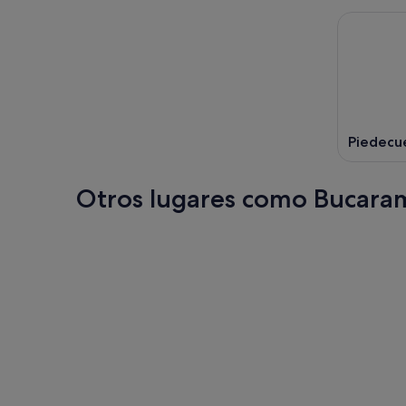
Piedecu
Otros lugares como Bucar
Pereira
Tunja
Pereira
Tunja