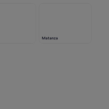
Matanza
Asunción
Asunción