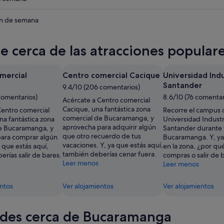
anga
eba
in de semana
anga
te cerca de las atracciones popula
anga
mercial
Centro comercial Cacique
Universidad Indu
Santander
9.4/10 (206 comentarios)
comentarios)
8.6/10 (76 comentar
Acércate a Centro comercial
Cacique, una fantástica zona
Centro comercial
Recorre el campus 
comercial de Bucaramanga, y
na fantástica zona
Universidad Industr
aprovecha para adquirir algún
e Bucaramanga, y
Santander durante 
que otro recuerdo de tus
ara comprar algún
Bucaramanga. Y, ya
vacaciones. Y, ya que estás aquí,
a que estás aquí,
en la zona, ¿por qué
también deberías cenar fuera.
rías salir de bares.
compras o salir de 
Leer menos
Leer menos
entos
Ver alojamientos
Ver alojamientos
des cerca de Bucaramanga