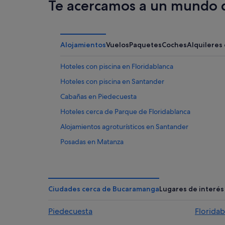
Te acercamos a un mundo d
Alojamientos
Vuelos
Paquetes
Coches
Alquileres
Hoteles con piscina en Floridablanca
Hoteles con piscina en Santander
Cabañas en Piedecuesta
Hoteles cerca de Parque de Floridablanca
Alojamientos agroturísticos en Santander
Posadas en Matanza
Posadas en Piedecuesta
Matanza hoteles
Posadas en Floridablanca
Ciudades cerca de Bucaramanga
Lugares de interés
Floridablanca hoteles
Piedecuesta
Floridab
Albergues en Bucaramanga