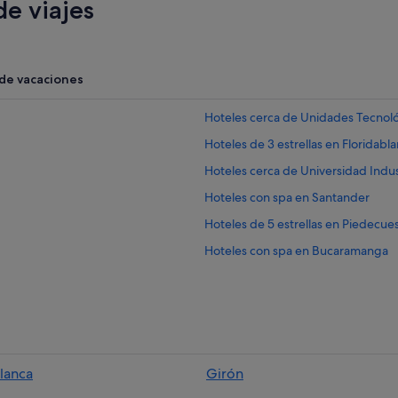
e viajes
 de vacaciones
Hoteles cerca de Unidades Tecnol
Hoteles de 3 estrellas en Floridabl
Hoteles cerca de Universidad Indus
Hoteles con spa en Santander
Hoteles de 5 estrellas en Piedecue
Hoteles con spa en Bucaramanga
Hoteles con bar en Matanza
Cabañas en Bucaramanga
Hoteles cerca de Centro comercial 
Hoteles con spa en Girón
lanca
Girón
Hoteles cerca de Universidad Au