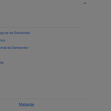
ógicas de Santander
anca
trial de Santander
sta
Parque Caracolí
Matanza
tónoma de Bucaramanga