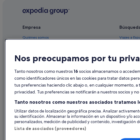
Hoteles cerca de Cámara de comercio de Bucarama
Empresa
Búsqued
Quiénes somos
Viajes a Esp
Empleo
Hoteles en 
Nos preocupamos por tu priva
Anuncia tu alojamiento
Alquileres 
Publicidad
Paquetes de
Tanto nosotros como nuestros
16
socios almacenamos o accedemos
Prensa
Vuelos bara
como identificadores únicos en las cookies para tratar datos per
tus preferencias haciendo clic abajo o, en cualquier momento, a t
Alquiler de
privacidad. Tus preferencias se notificarán a nuestros socios y n
Todos los a
Tanto nosotros como nuestros asociados tratamos l
Utilizar datos de localización geográfica precisa. Analizar activamente
su identificación. Almacenar la información en un dispositivo y/o acc
personalizados, medición de publicidad y contenido, investigación de
Lista de asociados (proveedores)