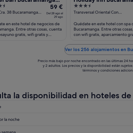
El
3.5
OxoHotel
59 €
Cacique by IHG
precio
out
Cra. 38 Bucaramanga
Transversal Oriental Con
Del 28 ago al
nder
29 ago
Calle 93 Bucaramanga
es
of
Santander
te en este hotel de negocios de
Quédate en este hotel con spa 
de
5
manga. Entre otras cosas, cuenta
Bucaramanga. Entre otras cosas
59 €
sayuno gratis, wifi gratis y
con wifi gratis, aparcamiento gra
por
miento gratuito. Algo que los
un spa completo. Algo que los
noche
des ...
huéspedes destacan ...
del
Ver los 256 alojamientos en 
28
Precio más bajo por noche encontrado en las últimas 24 ho
ago
y 2 adultos. Los precios y la disponibilidad están sujet
al
términos y condiciones adicion
29
ago
lta la disponibilidad en hoteles 
eba
e
eba
r la noche
anga
eba
de semana