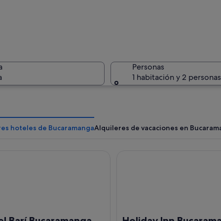
Un paisaj
a
Personas
a
1 habitación y 2 personas
Un horizo
res hoteles de Bucaramanga
Alquileres de vacaciones en Bucara
Barí Bucaramanga By OxoHotel
Holiday Inn Bucaramanga Ca
on edificios de tejados rojos y montañas al fondo.
el Barí Bucaramanga
Holiday Inn Bucaram