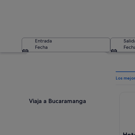
Entrada
Salid
Fecha
Fech
Ver mapa
Los mejo
Hotel 
Un paisaje urbano c
Viaja a Bucaramanga
Hot