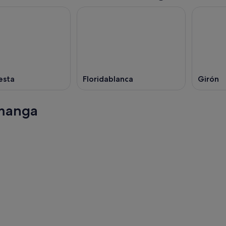
esta
Floridablanca
Girón
amanga
Porto Alegre
Porto Alegre