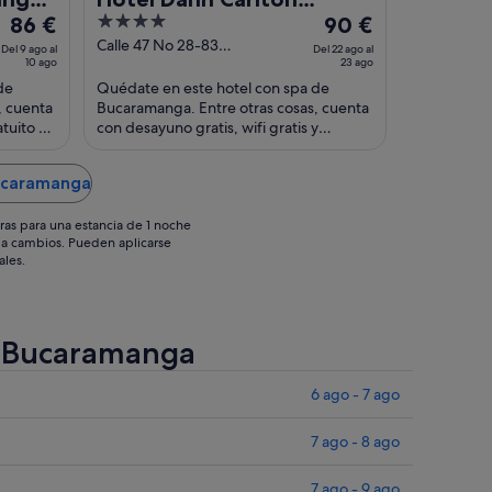
El
4
El
86 €
Bucaramanga
90 €
precio
out
precio
Calle 47 No 28-83
Del 9 ago al
Del 22 ago al
10 ago
Bucaramanga Santander
23 ago
es
of
es
de
Quédate en este hotel con spa de
de
5
de
, cuenta
Bucaramanga. Entre otras cosas, cuenta
86 €
90 €
tuito y
con desayuno gratis, wifi gratis y
por
por
aparcamiento gratuito. Algunos
noche
noche
aspectos que los huéspedes ...
Bucaramanga
del
del
9
22
ras para una estancia de 1 noche
ago
ago
os a cambios. Pueden aplicarse
al
al
ales.
10
23
ago
ago
de Bucaramanga
6 ago - 7 ago
7 ago - 8 ago
7 ago - 9 ago