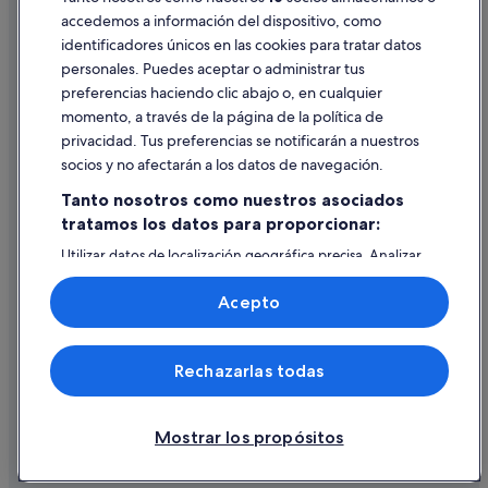
accedemos a información del dispositivo, como
identificadores únicos en las cookies para tratar datos
Ayuda
personales. Puedes aceptar o administrar tus
Ayuda
preferencias haciendo clic abajo o, en cualquier
momento, a través de la página de la política de
Cancelar un vuelo
privacidad. Tus preferencias se notificarán a nuestros
Cancelar una reserva de hotel o de un alquiler vacacional
socios y no afectarán a los datos de navegación.
Plazos de reembolso
Tanto nosotros como nuestros asociados
tratamos los datos para proporcionar:
Utilizar un cupón de Expedia
Utilizar datos de localización geográfica precisa. Analizar
Documentos para viajes internacionales
activamente las características del dispositivo para su
identificación. Almacenar la información en un dispositivo
Acepto
y/o acceder a ella. Publicidad y contenido personalizados,
medición de publicidad y contenido, investigación de
audiencia y desarrollo de servicios.
© 2026 Expedia, Inc., una empresa de Expedia Group. Todos los
Rechazarlas todas
Lista de asociados (proveedores)
derechos reservados. Expedia y el logotipo de Expedia son marcas
comerciales o marcas comerciales registradas de Expedia, Inc.
Vacationspot, S.L., Agencia de Viajes, I-AV-0000631.3.
Mostrar los propósitos