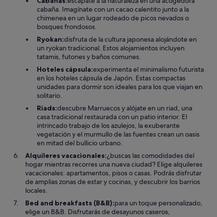
Cabañas:
escápate a la naturaleza en una acogedora
cabaña. Imagínate con un cacao calentito junto a la
chimenea en un lugar rodeado de picos nevados o
bosques frondosos.
Ryokan:
disfruta de la cultura japonesa alojándote en
un ryokan tradicional. Estos alojamientos incluyen
tatamis, futones y baños comunes.
Hoteles cápsula:
experimenta el minimalismo futurista
en los hoteles cápsula de Japón. Estas compactas
unidades para dormir son ideales para los que viajan en
solitario.
Riads:
descubre Marruecos y alójate en un riad, una
casa tradicional restaurada con un patio interior. El
intrincado trabajo de los azulejos, la exuberante
vegetación y el murmullo de las fuentes crean un oasis
en mitad del bullicio urbano.
Alquileres vacacionales:
¿buscas las comodidades del
hogar mientras recorres una nueva ciudad? Elige alquileres
vacacionales: apartamentos, pisos o casas. Podrás disfrutar
de amplias zonas de estar y cocinas, y descubrir los barrios
locales.
Bed and breakfasts (B&B):
para un toque personalizado,
elige un B&B. Disfrutarás de desayunos caseros,