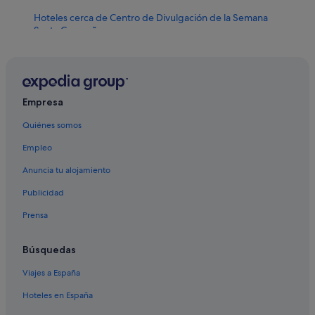
Hoteles cerca de Centro de Divulgación de la Semana
Santa Cacereña
Hoteles cerca de Piscina Universitaria
Hoteles con wifi en Cáceres
Albergues en Provincia de Cáceres
Empresa
Casas privadas de vacaciones en Cáceres
Quiénes somos
Hoteles boutique en Provincia de Cáceres
Empleo
Hoteles con bar en Casco antiguo de Cáceres
Anuncia tu alojamiento
Pensiones en Cáceres
Publicidad
Hoteles para ir de compras en Provincia de Cáceres
Prensa
Casas rurales en Provincia de Cáceres
Hoteles de negocios en Cáceres
Búsquedas
Hoteles baratos en Provincia de Cáceres
Viajes a España
Casco antiguo de Cáceres hoteles
Hoteles en España
Hoteles cerca de Plaza de San Mateo