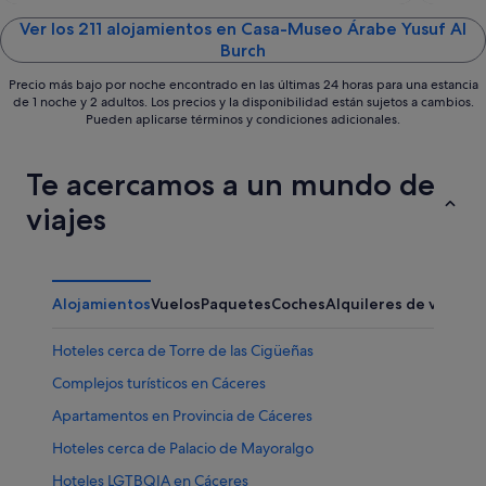
of
of
5
5
Ver los 211 alojamientos en Casa-Museo Árabe Yusuf Al
Burch
Precio más bajo por noche encontrado en las últimas 24 horas para una estancia
de 1 noche y 2 adultos. Los precios y la disponibilidad están sujetos a cambios.
Pueden aplicarse términos y condiciones adicionales.
Te acercamos a un mundo de
viajes
Alojamientos
Vuelos
Paquetes
Coches
Alquileres de vacaci
Hoteles cerca de Torre de las Cigüeñas
Complejos turísticos en Cáceres
Apartamentos en Provincia de Cáceres
Hoteles cerca de Palacio de Mayoralgo
Hoteles LGTBQIA en Cáceres