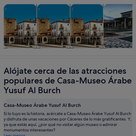
Se abre en una pesta
Se abre en u
Se abre en u
Visitas guiadas y excursiones de un día
Visitas privadas y personalizadas
Historia y cultura
Comidas, bebid
Visitas guiadas
Visitas
Historia y
Comidas,
y excursiones
privadas y
cultura
bebidas y vida
de un día
personalizadas
nocturna
Alójate cerca de las atracciones
populares de Casa-Museo Árabe
Yusuf Al Burch
Casa-Museo Árabe Yusuf Al Burch
Si lo tuyo es la historia, acércate a Casa-Museo Árabe Yusuf Al Burch
y disfruta de unas vacaciones por Cáceres de lo más gratificantes. Y,
ya que estás aquí, ¿por qué no visitar algún museo o admirar
monumentos interesantes?
Leer menos