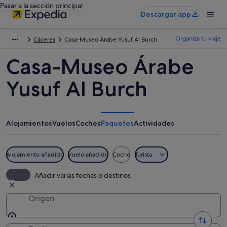
Pasar a la sección principal
Descargar app
Organiza tu viaje
Cáceres
Casa-Museo Árabe Yusuf Al Burch
Casa-Museo Árabe
Yusuf Al Burch
Alojamientos
Vuelos
Coches
Paquetes
Actividades
Alojamiento añadido
Vuelo añadido
Coche
Turista
Añadir varias fechas o destinos
Origen