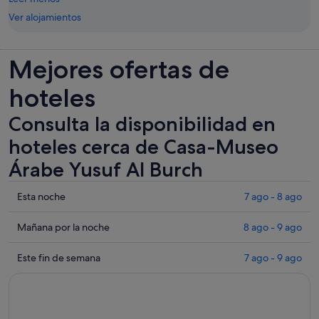
Ver alojamientos
Mejores ofertas de
hoteles
Consulta la disponibilidad en
hoteles cerca de Casa-Museo
Árabe Yusuf Al Burch
Comprueba
Esta noche
7 ago - 8 ago
los
precios
Comprueba
Mañana por la noche
8 ago - 9 ago
cerca
los
de
precios
Comprueba
Este fin de semana
7 ago - 9 ago
Casa-
cerca
los
Museo
de
precios
Árabe
Casa-
cerca
Yusuf
Museo
de