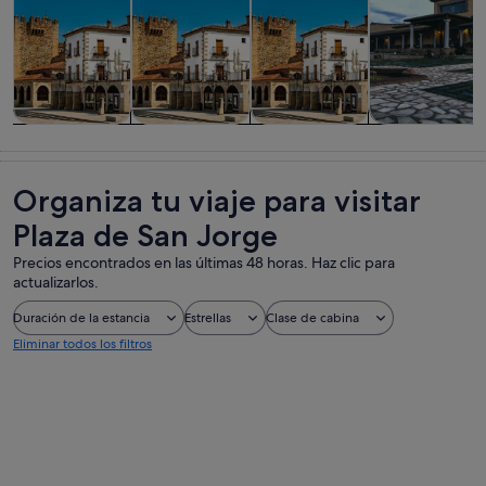
Visitas guiadas
Visitas
Historia y
Comidas,
y excursiones
privadas y
cultura
bebidas y vida
de un día
personalizadas
nocturna
Organiza tu viaje para visitar
Plaza de San Jorge
Precios encontrados en las últimas 48 horas. Haz clic para
actualizarlos.
Duración de la estancia
Estrellas
Clase de cabina
Eliminar todos los filtros