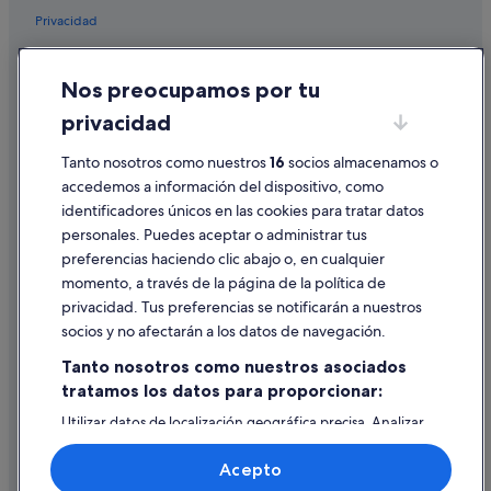
Hoteles cerca de Torre de las Cigüeñas
Privacidad
Hoteles boutique en Cáceres
Cookies
Casco antiguo de Cáceres hoteles
Nos preocupamos por tu
Condiciones de uso
Complejos turísticos en Cáceres
privacidad
Información legal/contacto
Hoteles cerca de Palacio de Toledo-Moctezuma
Pautas sobre el contenido y cómo denunciar contenido
Tanto nosotros como nuestros
16
socios almacenamos o
Hoteles de 5 estrellas en Cáceres
accedemos a información del dispositivo, como
Cruceros en Cáceres
identificadores únicos en las cookies para tratar datos
Ayuda
personales. Puedes aceptar o administrar tus
Plaza Mayor hoteles
Ayuda
preferencias haciendo clic abajo o, en cualquier
Hoteles para bodas en Cáceres
momento, a través de la página de la política de
Cancelar un vuelo
Hoteles con bar en Cáceres
privacidad. Tus preferencias se notificarán a nuestros
Cancelar una reserva de hotel o de un alquiler vacacional
socios y no afectarán a los datos de navegación.
Hoteles que aceptan mascotas en Cáceres
Plazos de reembolso
Tanto nosotros como nuestros asociados
Hoteles con bodega en Provincia de Cáceres
tratamos los datos para proporcionar:
Utilizar un cupón de Expedia
Pensiones en Cáceres
Utilizar datos de localización geográfica precisa. Analizar
Documentos para viajes internacionales
Hoteles con wifi en Cáceres
activamente las características del dispositivo para su
identificación. Almacenar la información en un dispositivo
Provincia de Cáceres hoteles
Acepto
y/o acceder a ella. Publicidad y contenido personalizados,