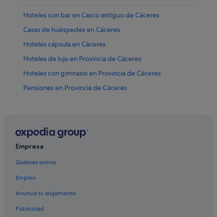
Hoteles con bar en Casco antiguo de Cáceres
Casas de huéspedes en Cáceres
Hoteles cápsula en Cáceres
Hoteles de lujo en Provincia de Cáceres
Hoteles con gimnasio en Provincia de Cáceres
Pensiones en Provincia de Cáceres
Casas rurales en Cáceres
B&B en Provincia de Cáceres
Campings de caravanas en Provincia de Cáceres
Hoteles de 5 estrellas en Casco antiguo de Cáceres
Empresa
Casas privadas de vacaciones en Cáceres
Quiénes somos
Cáceres hoteles
Empleo
Hoteles en la playa en Cáceres
Anuncia tu alojamiento
Hoteles cerca de Casa del Sol
Publicidad