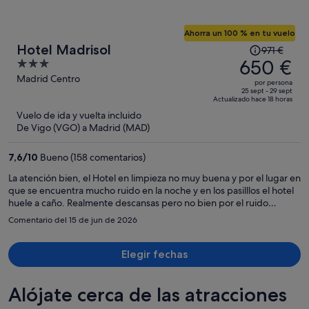
Ahorra un 100 % en tu vuelo
El
Hotel Madrisol
971 €
precio
650 €
3
era
out
Madrid Centro
por persona
de
of
25 sept - 29 sept
Actualizado hace 18 horas
971 €,
5
Vuelo de ida y vuelta incluido
ahora
De Vigo (VGO) a Madrid (MAD)
es
de
7,6
/
10
Bueno (158 comentarios)
650 €
por
La atención bien, el Hotel en limpieza no muy buena y por el lugar en
que se encuentra mucho ruido en la noche y en los pasilllos el hotel
persona
huele a caño. Realmente descansas pero no bien por el ruido
constante de la noche.
Comentario del 15 de jun de 2026
Elegir fechas
Alójate cerca de las atracciones