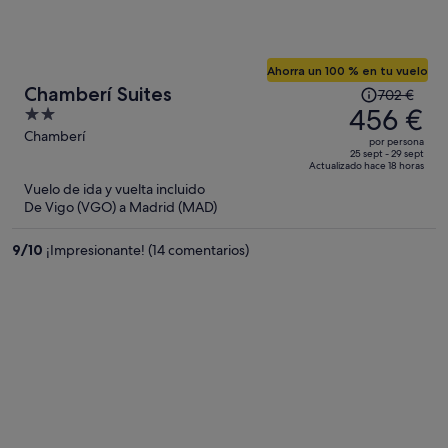
Ahorra un 100 % en tu vuelo
El
Chamberí Suites
702 €
precio
456 €
2
era
out
Chamberí
por persona
de
of
25 sept - 29 sept
Actualizado hace 18 horas
702 €,
5
Vuelo de ida y vuelta incluido
ahora
De Vigo (VGO) a Madrid (MAD)
es
de
9
/
10
¡Impresionante! (14 comentarios)
456 €
por
persona