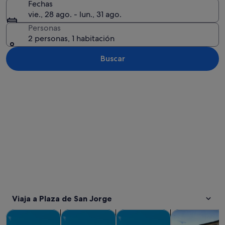
Fechas
vie., 28 ago. - lun., 31 ago.
Personas
2 personas, 1 habitación
Buscar
Ver mapa
Viaja a Plaza de San Jorge
Se abre en una pesta
Se abre en u
Se abre en u
Visitas guiadas y excursiones de un día
Visitas privadas y personalizadas
Historia y cultura
Comidas, bebid