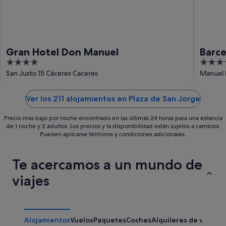
16
ago
Gran Hotel Don Manuel
Barce
4
4
out
out
San Justo 15 Cáceres Caceres
Manuel 
of
of
5
5
Ver los 211 alojamientos en Plaza de San Jorge
Precio más bajo por noche encontrado en las últimas 24 horas para una estancia
de 1 noche y 2 adultos. Los precios y la disponibilidad están sujetos a cambios.
Pueden aplicarse términos y condiciones adicionales.
Te acercamos a un mundo de
viajes
Alojamientos
Vuelos
Paquetes
Coches
Alquileres de vacaci