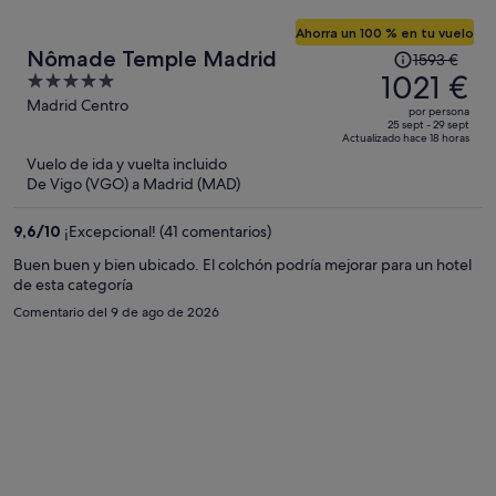
Ahorra un 100 % en tu vuelo
El
Nômade Temple Madrid
1593 €
precio
1021 €
5
era
out
Madrid Centro
por persona
de
of
25 sept - 29 sept
Actualizado hace 18 horas
1593 €,
5
Vuelo de ida y vuelta incluido
ahora
De Vigo (VGO) a Madrid (MAD)
es
de
9,6
/
10
¡Excepcional! (41 comentarios)
1021 €
por
Buen buen y bien ubicado. El colchón podría mejorar para un hotel
de esta categoría
persona
Comentario del 9 de ago de 2026