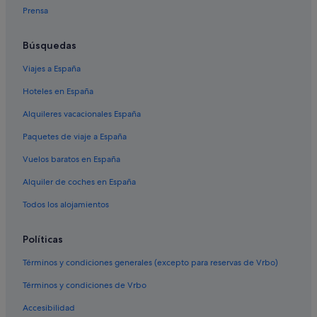
Hoteles históricos en Provincia de Cáceres
Prensa
Hoteles cerca de Plaza de Santa María
Hoteles en la playa en Provincia de Cáceres
Búsquedas
Hoteles baratos en Provincia de Cáceres
Viajes a España
Santiago hoteles
Hoteles en España
Hoteles cerca de Torre de Sande
Alquileres vacacionales España
Albergues en Provincia de Cáceres
Paquetes de viaje a España
Husa hoteles en Cáceres
Vuelos baratos en España
B&B en Cáceres
Alquiler de coches en España
Moteles en Cáceres
Todos los alojamientos
Hoteles de golf en Cáceres
Hoteles con restaurante en Provincia de Cáceres
Políticas
Santa Clara hoteles
Términos y condiciones generales (excepto para reservas de Vrbo)
Hoteles con spa en Provincia de Cáceres
Términos y condiciones de Vrbo
Hoteles cerca de Palacio de Mayoralgo
Accesibilidad