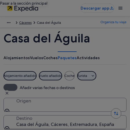
Pasar a la sección principal
Descargar app
Organiza tu viaje
Cáceres
Casa del Águila
Casa del Águila
Alojamientos
Vuelos
Coches
Paquetes
Actividades
Alojamiento añadido
Vuelo añadido
Coche
Turista
Añadir varias fechas o destinos
Origen
Destino
Casa del Águila, Cáceres, Extremadura, España