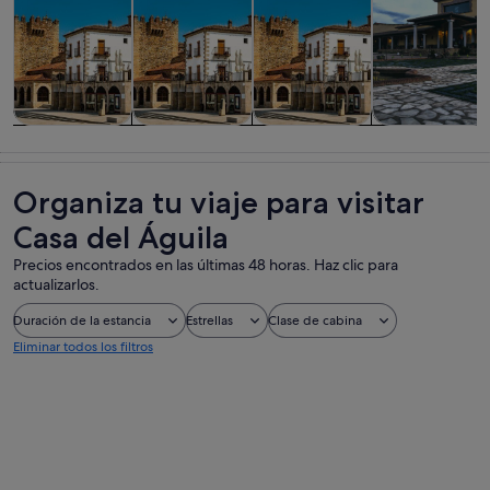
Visitas guiadas
Visitas
Historia y
Comidas,
y excursiones
privadas y
cultura
bebidas y vida
de un día
personalizadas
nocturna
Organiza tu viaje para visitar
Casa del Águila
Precios encontrados en las últimas 48 horas. Haz clic para
actualizarlos.
Duración de la estancia
Estrellas
Clase de cabina
Eliminar todos los filtros