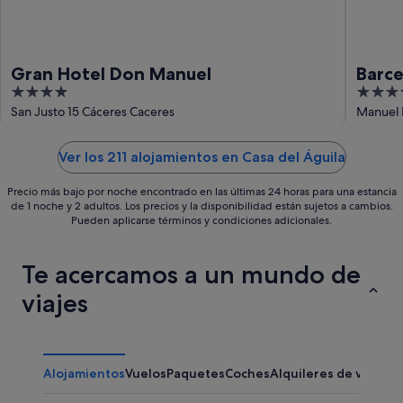
Gran Hotel Don Manuel
Barce
4
4
out
out
San Justo 15 Cáceres Caceres
Manuel 
of
of
5
5
Ver los 211 alojamientos en Casa del Águila
Precio más bajo por noche encontrado en las últimas 24 horas para una estancia
de 1 noche y 2 adultos. Los precios y la disponibilidad están sujetos a cambios.
Pueden aplicarse términos y condiciones adicionales.
Te acercamos a un mundo de
viajes
Alojamientos
Vuelos
Paquetes
Coches
Alquileres de vacaci