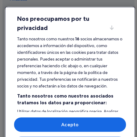
Hoteles cerca de Palacio de Toledo-Moctezuma
Cookies
Pensiones en Cáceres
Nos preocupamos por tu
Hoteles para ir de compras en Provincia de Cáceres
Condiciones de uso
privacidad
Hoteles con spa en Provincia de Cáceres
Información legal/contacto
Cáceres hoteles
Pautas sobre el contenido y cómo denunciar contenido
Tanto nosotros como nuestros
16
socios almacenamos o
accedemos a información del dispositivo, como
Hoteles boutique en Cáceres
identificadores únicos en las cookies para tratar datos
Ayuda
Hoteles con piscina en Provincia de Cáceres
personales. Puedes aceptar o administrar tus
Ayuda
Hoteles cerca de Casa de las Veletas
preferencias haciendo clic abajo o, en cualquier
momento, a través de la página de la política de
Cancelar un vuelo
Plaza Mayor hoteles
privacidad. Tus preferencias se notificarán a nuestros
Independent hoteles en Casco antiguo de Cáceres
Cancelar una reserva de hotel o de un alquiler vacacional
socios y no afectarán a los datos de navegación.
Hoteles de golf en Provincia de Cáceres
Plazos de reembolso
Tanto nosotros como nuestros asociados
Paradores hoteles en Cáceres
tratamos los datos para proporcionar:
Utilizar un cupón de Expedia
Hoteles de 5 estrellas en Casco antiguo de Cáceres
Utilizar datos de localización geográfica precisa. Analizar
Documentos para viajes internacionales
activamente las características del dispositivo para su
San Blas hoteles
identificación. Almacenar la información en un dispositivo
Acepto
y/o acceder a ella. Publicidad y contenido personalizados,
Complejos turísticos en Cáceres
medición de publicidad y contenido, investigación de