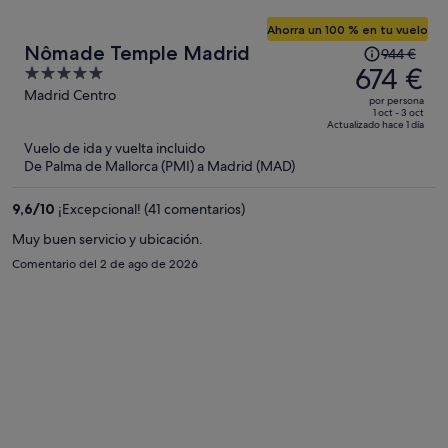
Ahorra un 100 % en tu vuelo
El
Nômade Temple Madrid
944 €
precio
674 €
5
era
out
Madrid Centro
por persona
de
of
1 oct - 3 oct
Actualizado hace 1 día
944 €,
5
Vuelo de ida y vuelta incluido
ahora
De Palma de Mallorca (PMI) a Madrid (MAD)
es
de
9,6
/
10
¡Excepcional! (41 comentarios)
674 €
por
Muy buen servicio y ubicación.
persona
Comentario del 2 de ago de 2026