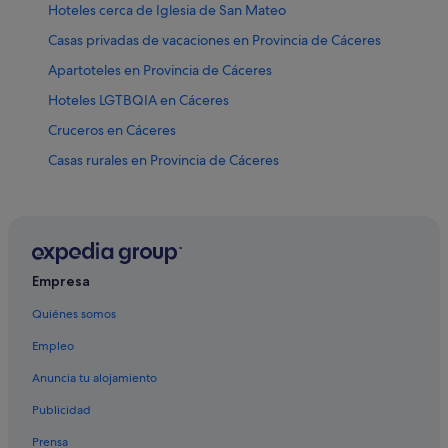
Hoteles cerca de Iglesia de San Mateo
Casas privadas de vacaciones en Provincia de Cáceres
Apartoteles en Provincia de Cáceres
Hoteles LGTBQIA en Cáceres
Cruceros en Cáceres
Casas rurales en Provincia de Cáceres
Hoteles cerca de Plaza Mayor
Condominios en Cáceres
Hoteles cerca de Plaza de San Mateo
Hoteles para familias en Provincia de Cáceres
Empresa
Hoteles cerca de Torre de las Cigüeñas
Quiénes somos
B&B en Provincia de Cáceres
Empleo
Hoteles de 5 estrellas en Cáceres
Anuncia tu alojamiento
Casas privadas de vacaciones en Cáceres
Publicidad
Hoteles con gimnasio en Provincia de Cáceres
Prensa