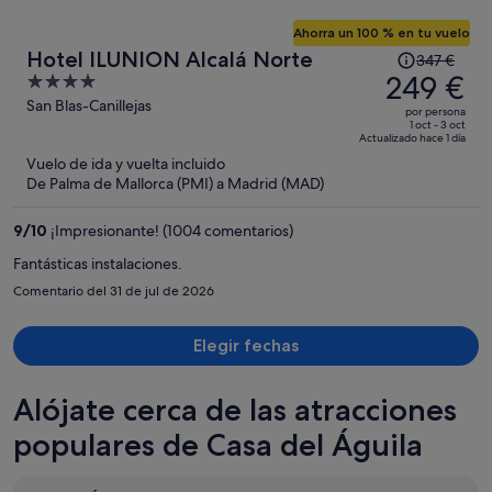
Ahorra un 100 % en tu vuelo
El
Hotel ILUNION Alcalá Norte
347 €
precio
249 €
4
era
out
San Blas-Canillejas
por persona
de
of
1 oct - 3 oct
Actualizado hace 1 día
347 €,
5
Vuelo de ida y vuelta incluido
ahora
De Palma de Mallorca (PMI) a Madrid (MAD)
es
de
9
/
10
¡Impresionante! (1004 comentarios)
249 €
por
Fantásticas instalaciones.
persona
Comentario del 31 de jul de 2026
Elegir fechas
Alójate cerca de las atracciones
populares de Casa del Águila