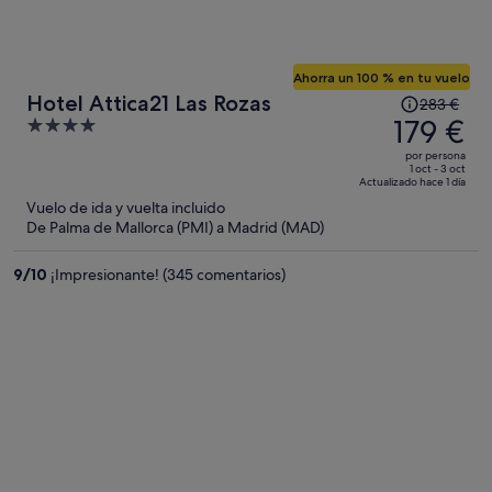
Ahorra un 100 % en tu vuelo
El
Hotel Attica21 Las Rozas
283 €
precio
179 €
4
era
out
por persona
de
of
1 oct - 3 oct
Actualizado hace 1 día
283 €,
5
Vuelo de ida y vuelta incluido
ahora
De Palma de Mallorca (PMI) a Madrid (MAD)
es
de
9
/
10
¡Impresionante! (345 comentarios)
179 €
por
persona