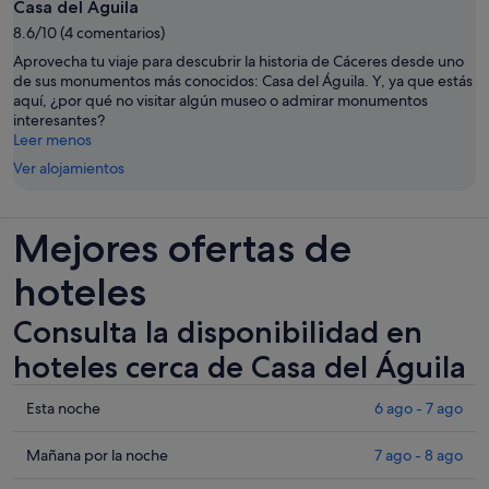
Casa del Águila
8.6/10 (4 comentarios)
Aprovecha tu viaje para descubrir la historia de Cáceres desde uno
de sus monumentos más conocidos: Casa del Águila. Y, ya que estás
aquí, ¿por qué no visitar algún museo o admirar monumentos
interesantes?
Leer menos
Ver alojamientos
Mejores ofertas de
hoteles
Consulta la disponibilidad en
hoteles cerca de Casa del Águila
Comprueba
Esta noche
6 ago - 7 ago
los
precios
Comprueba
Mañana por la noche
7 ago - 8 ago
cerca
los