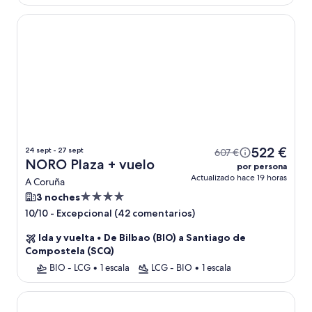
NORO Plaza
522 €
24 sept - 27 sept
607 €
NORO Plaza + vuelo
por persona
Actualizado hace 19 horas
A Coruña
Alojamiento
3 noches
de
-
Excepcional (42 comentarios)
10/10
4.0 estrellas
Ida y vuelta
•
De Bilbao (BIO) a Santiago de
Compostela (SCQ)
BIO - LCG
•
1 escala
LCG - BIO
•
1 escala
Melia Maria Pita