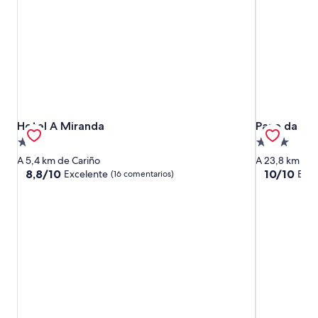
Hotel A Miranda
Pazo da Tra
Hotel A Miranda
Pazo da Tr
Alojamiento
Alojamiento
de
de
A 5,4 km de Cariño
A 23,8 km de 
1.0 estrella
3.0 estrellas
8.8
10.0
8,8/10
10/10
Excelente
Exce
(16 comentarios)
sobre
sobre
10,
10,
Excelente,
Excepcional
(16 comentarios)
(43 comenta