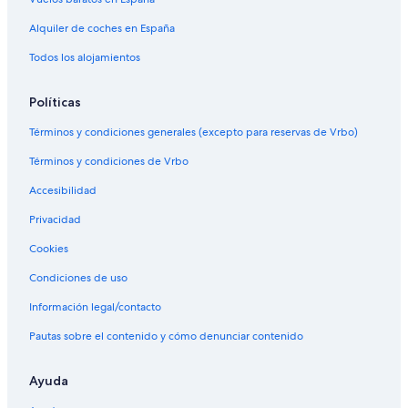
n
s
a
ñ
ñ
u
H
a
e
O
d
o
o
r
Alquiler de coches en España
e
i
v
e
a
r
r
i
M
n
Todos los alojamientos
b
a
d
o
t
e
i
r
e
i
o
o
Políticas
e
r
F
u
n
a
Términos y condiciones generales (excepto para reservas de Vrbo)
o
z
C
n
o
a
Términos y condiciones de Vrbo
t
s
r
e
i
Accesibilidad
l
ñ
a
Privacidad
o
R
u
Cookies
b
Condiciones de uso
i
ñ
Información legal/contacto
o
s
Pautas sobre el contenido y cómo denunciar contenido
Ayuda