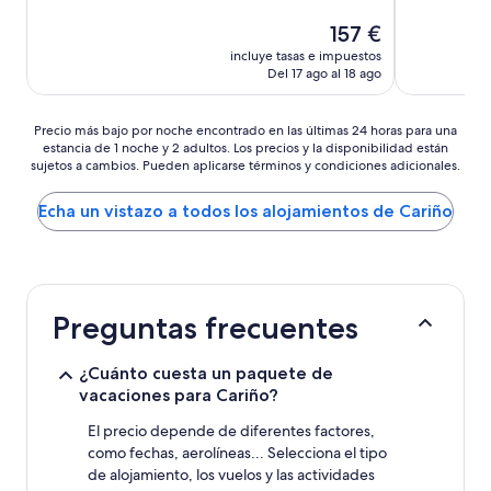
El
157 €
precio
incluye tasas e impuestos
actual
Del 17 ago al 18 ago
es
de
157 €
Precio
Precio más bajo por noche encontrado en las últimas 24 horas para una
estancia de 1 noche y 2 adultos. Los precios y la disponibilidad están
más
sujetos a cambios. Pueden aplicarse términos y condiciones adicionales.
bajo
por
noche
Echa un vistazo a todos los alojamientos de Cariño
encontrado
en
las
últimas
24 horas
Preguntas frecuentes
para
una
estancia
¿Cuánto cuesta un paquete de
de
vacaciones para Cariño?
1 noche
y
El precio depende de diferentes factores,
2 adultos.
como fechas, aerolíneas... Selecciona el tipo
Los
de alojamiento, los vuelos y las actividades
precios