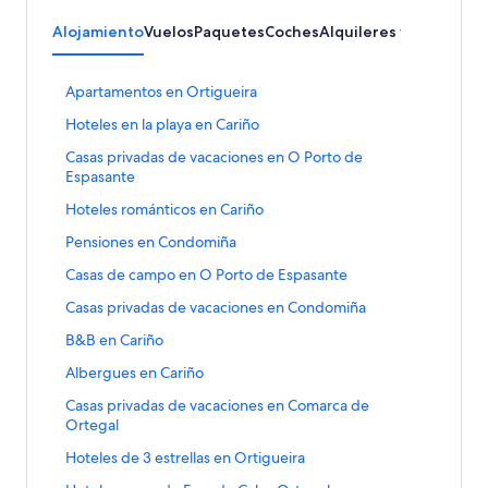
Alojamiento
Vuelos
Paquetes
Coches
Alquileres vacacionale
E
Apartamentos en Ortigueira
n
E
Hoteles en la playa en Cariño
l
n
a
E
Casas privadas de vacaciones en O Porto de
l
c
n
Espasante
a
e
l
c
q
E
Hoteles románticos en Cariño
a
e
u
n
c
q
E
Pensiones en Condomiña
e
l
e
u
n
a
a
q
E
Casas de campo en O Porto de Espasante
e
l
b
c
u
n
a
a
r
e
E
Casas privadas de vacaciones en Condomiña
e
l
b
c
e
q
n
a
a
r
e
E
B&B en Cariño
l
u
l
b
c
e
q
n
a
e
a
r
e
E
Albergues en Cariño
l
u
l
p
a
c
e
q
n
a
e
a
á
b
e
E
Casas privadas de vacaciones en Comarca de
l
u
l
p
a
c
g
r
q
n
Ortegal
a
e
a
á
b
e
i
e
u
l
p
a
c
g
r
q
E
Hoteles de 3 estrellas en Ortigueira
n
l
e
a
á
b
e
i
e
u
n
a
a
a
c