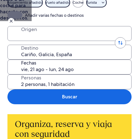
Alojamiento añadido
Vuelo añadido
Coche
Turista
coche para
hacerte con
Añadir varias fechas o destinos
descuentos.
Origen
Destino
Fechas
Personas
Buscar
Organiza, reserva y viaja
con seguridad