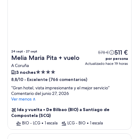
511 €
24 sept - 27 sept
578 €
Melia Maria Pita + vuelo
por persona
Actualizado hace 19 horas
A Coruña
Alojamiento
3 noches
de
-
Excelente (766 comentarios)
8,8/10
4.0 estrellas
“
Gran hotel, vista impresionante y el mejor servicio
”
Comentario del junio 27, 2026
Ver menos ∧
Ida y vuelta
•
De Bilbao (BIO) a Santiago de
Compostela (SCQ)
BIO - LCG
•
1 escala
LCG - BIO
•
1 escala
Noa Boutique Hotel