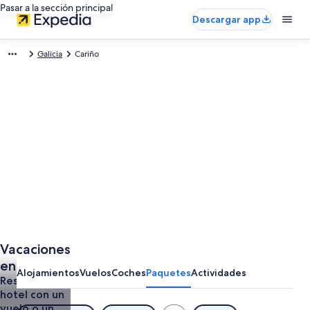
Pasar a la sección principal
Descargar app
Galicia
Cariño
Vacaciones
en Cariño
Alojamientos
Vuelos
Coches
Paquetes
Actividades
Reserva el
hotel con un
vuelo o un