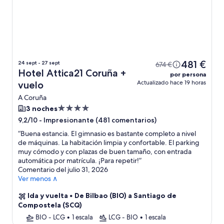
481 €
24 sept - 27 sept
674 €
Hotel Attica21 Coruña +
por persona
Actualizado hace 19 horas
vuelo
A Coruña
Alojamiento
3 noches
de
-
Impresionante (481 comentarios)
9,2/10
4.0 estrellas
“
Buena estancia. El gimnasio es bastante completo a nivel
de máquinas. La habitación limpia y confortable. El parking
muy cómodo y con plazas de buen tamaño, con entrada
automática por matrícula. ¡Para repetir!
”
Comentario del julio 31, 2026
Ver menos ∧
Ida y vuelta
•
De Bilbao (BIO) a Santiago de
Compostela (SCQ)
BIO - LCG
•
1 escala
LCG - BIO
•
1 escala