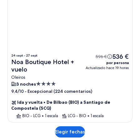
536 €
24 sept - 27 sept
596 €
Noa Boutique Hotel +
por persona
Actualizado hace 19 horas
vuelo
Oleiros
Alojamiento
3 noches
de
-
Excepcional (224 comentarios)
9,4/10
4.0 estrellas
Ida y vuelta
•
De Bilbao (BIO) a Santiago de
Compostela (SCQ)
BIO - LCG
•
1 escala
LCG - BIO
•
1 escala
Elegir fechas