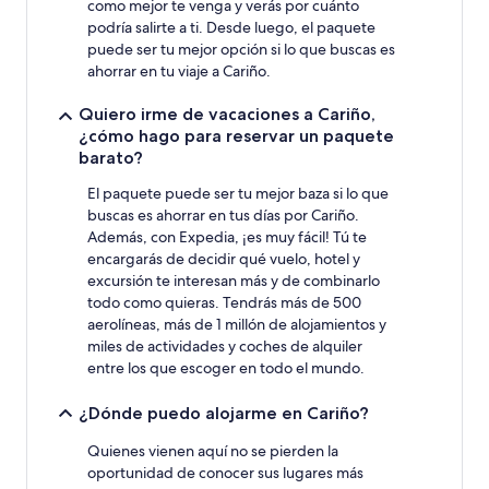
como mejor te venga y verás por cuánto
y
podría salirte a ti. Desde luego, el paquete
la
puede ser tu mejor opción si lo que buscas es
disponibilidad
ahorrar en tu viaje a Cariño.
están
sujetos
a
Quiero irme de vacaciones a Cariño,
cambios.
¿cómo hago para reservar un paquete
Pueden
barato?
aplicarse
términos
El paquete puede ser tu mejor baza si lo que
y
buscas es ahorrar en tus días por Cariño.
condiciones
Además, con Expedia, ¡es muy fácil! Tú te
adicionales.
encargarás de decidir qué vuelo, hotel y
excursión te interesan más y de combinarlo
todo como quieras. Tendrás más de 500
aerolíneas, más de 1 millón de alojamientos y
miles de actividades y coches de alquiler
entre los que escoger en todo el mundo.
¿Dónde puedo alojarme en Cariño?
Quienes vienen aquí no se pierden la
oportunidad de conocer sus lugares más