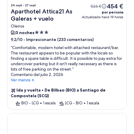
454 €
24 sept - 27 sept
526 €
Aparthotel Attica21 As
por persona
Actualizado hace 19 horas
Galeras + vuelo
Oleiros
Alojamiento
3 noches
de
-
Impresionante (233 comentarios)
9,2/10
3.0 estrellas
“
Comfortable, modern hotel with attached restaurant/bar.
The restaurant appears to be popular with the locals so
finding a spare table is difficult. It is possible to pay extra for
undercover parking but it isn't really necessary as there is
lots of free parking on the street.
”
Comentario del julio 2, 2026
Ver menos ∧
Ida y vuelta
•
De Bilbao (BIO) a Santiago de
Compostela (SCQ)
BIO - LCG
•
1 escala
LCG - BIO
•
1 escala
Hotel Attica21 Coruña