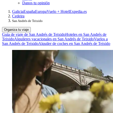
Danos tu opinión
Galicia
España
Europa
Vuelo + Hotel
Expedia.es
Cedeira
San Andrés de Teixido
Organiza tu viaje
Guía de viaje de San Andrés de Teixido
Hoteles en San Andrés de
Teixido
Alquileres vacacionales en San Andrés de Teixido
Vuelos a
San Andrés de Teixido
Alquiler de coches en San Andrés de Teixido