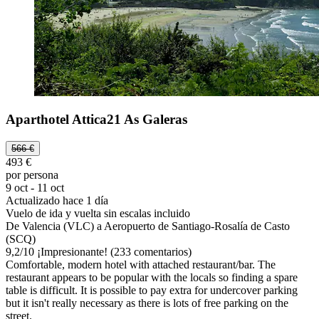
Aparthotel Attica21 As Galeras
566 €
493 €
por persona
9 oct - 11 oct
Actualizado hace 1 día
Vuelo de ida y vuelta sin escalas incluido
De Valencia (VLC) a Aeropuerto de Santiago-Rosalía de Casto
(SCQ)
9,2
/
10
¡Impresionante! (233 comentarios)
Comfortable, modern hotel with attached restaurant/bar. The
restaurant appears to be popular with the locals so finding a spare
table is difficult. It is possible to pay extra for undercover parking
but it isn't really necessary as there is lots of free parking on the
street.