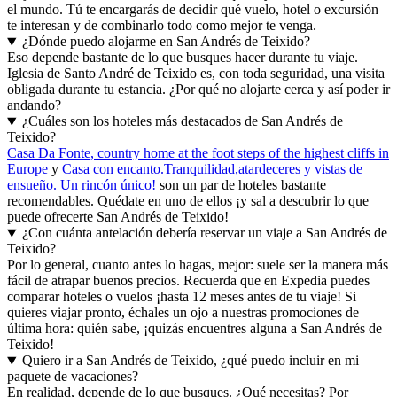
el mundo. Tú te encargarás de decidir qué vuelo, hotel o excursión
te interesan y de combinarlo todo como mejor te venga.
¿Dónde puedo alojarme en San Andrés de Teixido?
Eso depende bastante de lo que busques hacer durante tu viaje.
Iglesia de Santo André de Teixido es, con toda seguridad, una visita
obligada durante tu estancia. ¿Por qué no alojarte cerca y así poder ir
andando?
¿Cuáles son los hoteles más destacados de San Andrés de
Teixido?
Casa Da Fonte, country home at the foot steps of the highest cliffs in
Europe
y
Casa con encanto.Tranquilidad,atardeceres y vistas de
ensueño. Un rincón único!
son un par de hoteles bastante
recomendables. Quédate en uno de ellos ¡y sal a descubrir lo que
puede ofrecerte San Andrés de Teixido!
¿Con cuánta antelación debería reservar un viaje a San Andrés de
Teixido?
Por lo general, cuanto antes lo hagas, mejor: suele ser la manera más
fácil de atrapar buenos precios. Recuerda que en Expedia puedes
comparar hoteles o vuelos ¡hasta 12 meses antes de tu viaje! Si
quieres viajar pronto, échales un ojo a nuestras promociones de
última hora: quién sabe, ¡quizás encuentres alguna a San Andrés de
Teixido!
Quiero ir a San Andrés de Teixido, ¿qué puedo incluir en mi
paquete de vacaciones?
En realidad, depende de lo que busques. ¿Qué necesitas? Por