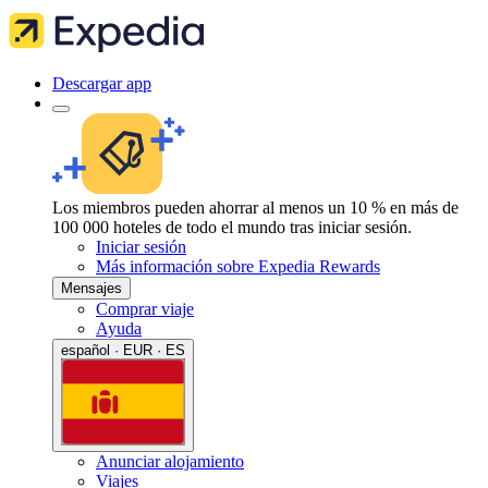
Descargar app
Los miembros pueden ahorrar al menos un 10 % en más de
100 000 hoteles de todo el mundo tras iniciar sesión.
Iniciar sesión
Más información sobre Expedia Rewards
Mensajes
Comprar viaje
Ayuda
español · EUR · ES
Anunciar alojamiento
Viajes