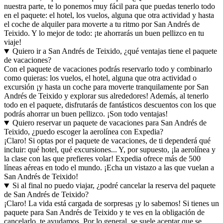
nuestra parte, te lo ponemos muy fácil para que puedas tenerlo todo
en el paquete: el hotel, los vuelos, alguna que otra actividad y hasta
el coche de alquiler para moverte a tu ritmo por San Andrés de
Teixido. Y lo mejor de todo: ¡te ahorrarás un buen pellizco en tu
viaje!
Quiero ir a San Andrés de Teixido, ¿qué ventajas tiene el paquete
de vacaciones?
Con el paquete de vacaciones podrás reservarlo todo y combinarlo
como quieras: los vuelos, el hotel, alguna que otra actividad o
excursión ¡y hasta un coche para moverte tranquilamente por San
Andrés de Teixido y explorar sus alrededores! Además, al tenerlo
todo en el paquete, disfrutarás de fantásticos descuentos con los que
podrás ahorrar un buen pellizco. ¡Son todo ventajas!
Quiero reservar un paquete de vacaciones para San Andrés de
Teixido, ¿puedo escoger la aerolínea con Expedia?
¡Claro! Si optas por el paquete de vacaciones, de ti dependerá qué
incluir: qué hotel, qué excursiones... Y, por supuesto, ¡la aerolínea y
la clase con las que prefieres volar! Expedia ofrece más de 500
líneas aéreas en todo el mundo. ¡Echa un vistazo a las que vuelan a
San Andrés de Teixido!
Si al final no puedo viajar, ¿podré cancelar la reserva del paquete
de San Andrés de Teixido?
¡Claro! La vida está cargada de sorpresas ¡y lo sabemos! Si tienes un
paquete para San Andrés de Teixido y te ves en la obligación de
cancelarlo, te ayudamos. Por lo general, se suele aceptar que se