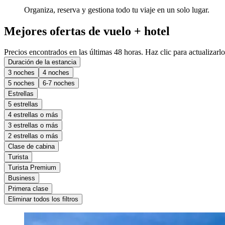
Organiza, reserva y gestiona todo tu viaje en un solo lugar.
Mejores ofertas de vuelo + hotel
Precios encontrados en las últimas 48 horas. Haz clic para actualizarlo
Duración de la estancia
3 noches
4 noches
5 noches
6-7 noches
Estrellas
5 estrellas
4 estrellas o más
3 estrellas o más
2 estrellas o más
Clase de cabina
Turista
Turista Premium
Business
Primera clase
Eliminar todos los filtros