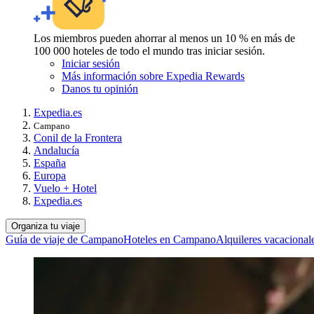
Los miembros pueden ahorrar al menos un 10 % en más de
100 000 hoteles de todo el mundo tras iniciar sesión.
Iniciar sesión
Más información sobre Expedia Rewards
Danos tu opinión
Expedia.es
Campano
Conil de la Frontera
Andalucía
España
Europa
Vuelo + Hotel
Expedia.es
Organiza tu viaje
Guía de viaje de Campano
Hoteles en Campano
Alquileres vacaciona