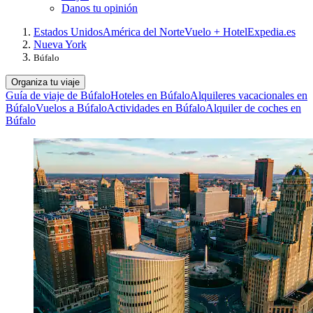
Danos tu opinión
Estados Unidos
América del Norte
Vuelo + Hotel
Expedia.es
Nueva York
Búfalo
Organiza tu viaje
Guía de viaje de Búfalo
Hoteles en Búfalo
Alquileres vacacionales en
Búfalo
Vuelos a Búfalo
Actividades en Búfalo
Alquiler de coches en
Búfalo