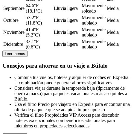
64.6°F
Mayormente
Septiembre
Lluvia ligera
Media
(18.1°C)
soleado
53.2°F
Mayormente
Octubre
Lluvia ligera
Media
(11.8°C)
nublado
41.4°F
Mayormente
Noviembre
Lluvia ligera
Media
(5.2°C)
nublado
33.1°F
Mayormente
Diciembre
Lluvia ligera
Media
(0.6°C)
nublado
Leer menos
Consejos para ahorrar en tu viaje a Búfalo
Combina tus vuelos, hoteles y alquiler de coches en Expedia:
la combinación puede generar ahorros significativos.
Considera viajar durante la temporada baja (típicamente de
enero a marzo) para paquetes vacacionales más asequibles a
Búfalo.
Usa el filtro Precio por viajero en Expedia para encontrar una
oferta de paquete que se adapte a tu presupuesto.
Verifica el filtro Propiedades VIP Access para descubrir
hoteles excepcionales con beneficios adicionales para
miembros en propiedades seleccionadas.