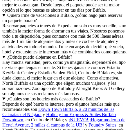
mejor te convengan. Desde luego, el paquete puede ser tu mejor
opción si lo que buscas es ahorrar en tus días por Búfalo.
Quiero irme de vacaciones a Búfalo, ¿cómo hago para reservar
un paquete barato?
Reservar paquetes a través de Expedia no solo es muy sencillo, sino
también la mejor forma de ahorrar en tus viajes. Nosotros ponemos
todo a tu disposición, pues contamos con más de 500 líneas aéreas,
más de 1 millón de alojamientos y miles de coches de alquiler y
actividades en todo el mundo. Tú te encargas de decidir qué vuelo,
hotel y excursiones te interesan más y de combinarlos como quieras.
¿Dónde puedo alojarme en Búfalo?
Hay mucha variedad, pero, como ya imaginarás, dependerá del tipo
de viaje que tengas en mente. Si tienes ganas de conocer Estadio
KeyBank Center y Estadio Sahlen Field, Centro de Búfalo es, sin
duda alguna, el mejor lugar en el que alojarte. Como alternativa,
North Buffalo es una opción que eligen muchos viajeros, y les
sobran razones. Zoológico de Buffalo y Albright-Knox Art Gallery
son algunos de sus reclamos más famosos.
¿Cuáles son los hoteles más destacados de Búfalo?
Depende de qué barrio te interese, pero algunos hoteles más que
recomendables son
Down Town Buffalo, a 20 minutos de las
Cataratas del Niágara
y
Holiday Inn Express & Suites Buffalo
Downtown
, en Centro de Búfalo; y
¡NUEVO! ¡Hogar moderno de
Hertel Avenue, 2 millas al campus de la UB!
y
Foundry Suites
, en