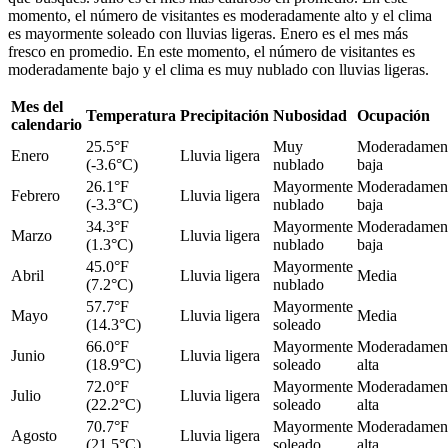
momento, el número de visitantes es moderadamente alto y el clima
es mayormente soleado con lluvias ligeras. Enero es el mes más
fresco en promedio. En este momento, el número de visitantes es
moderadamente bajo y el clima es muy nublado con lluvias ligeras.
Mes del
Temperatura
Precipitación
Nubosidad
Ocupación
calendario
25.5°F
Muy
Moderadamen
Enero
Lluvia ligera
(-3.6°C)
nublado
baja
26.1°F
Mayormente
Moderadamen
Febrero
Lluvia ligera
(-3.3°C)
nublado
baja
34.3°F
Mayormente
Moderadamen
Marzo
Lluvia ligera
(1.3°C)
nublado
baja
45.0°F
Mayormente
Abril
Lluvia ligera
Media
(7.2°C)
nublado
57.7°F
Mayormente
Mayo
Lluvia ligera
Media
(14.3°C)
soleado
66.0°F
Mayormente
Moderadamen
Junio
Lluvia ligera
(18.9°C)
soleado
alta
72.0°F
Mayormente
Moderadamen
Julio
Lluvia ligera
(22.2°C)
soleado
alta
70.7°F
Mayormente
Moderadamen
Agosto
Lluvia ligera
(21.5°C)
soleado
alta