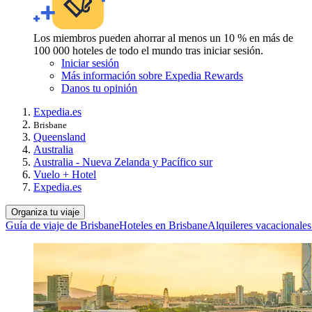
Los miembros pueden ahorrar al menos un 10 % en más de
100 000 hoteles de todo el mundo tras iniciar sesión.
Iniciar sesión
Más información sobre Expedia Rewards
Danos tu opinión
Expedia.es
Brisbane
Queensland
Australia
Australia - Nueva Zelanda y Pacífico sur
Vuelo + Hotel
Expedia.es
Organiza tu viaje
Guía de viaje de Brisbane
Hoteles en Brisbane
Alquileres vacacionales