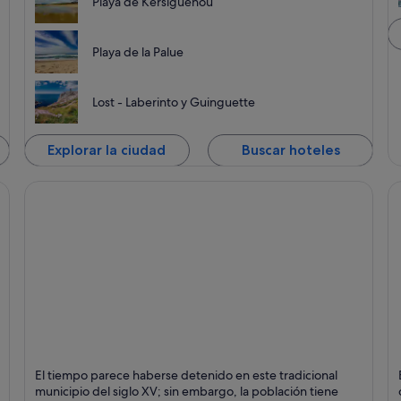
Playa de Kersiguénou
Playa de la Palue
Lost - Laberinto y Guinguette
Explorar la ciudad
Buscar hoteles
Vannes
D
El tiempo parece haberse detenido en este tradicional
Puntos fuertes: Patrimonio
Pu
municipio del siglo XV; sin embargo, la población tiene