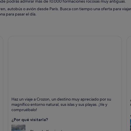
onde podrás admirar más de 10.000 formaciones rocosas muy antiguas.
en, autobús o avión desde París. Busca con tiempo una oferta para viajar 
ona para pasar el día.
Crozon
P
Haz un viaje a Crozon, un destino muy apreciado por su
Puntos fuertes: Natación, Mar y Naturaleza
Pu
magnífico entorno natural, sus islas y sus playas. ¡Ve y
compruébalo!
¿Por qué visitarla?