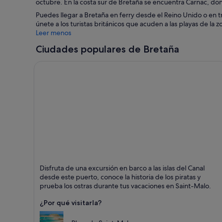
octubre. En la costa sur de Bretaña se encuentra Carnac, d
Puedes llegar a Bretaña en ferry desde el Reino Unido o en tr
únete a los turistas británicos que acuden a las playas de la z
Leer menos
Ciudades populares de Bretaña
Saint-Malo
Disfruta de una excursión en barco a las islas del Canal
Puntos fuertes: Playas, Ferries y barcos y Paseos
desde este puerto, conoce la historia de los piratas y
prueba los ostras durante tus vacaciones en Saint-Malo.
¿Por qué visitarla?