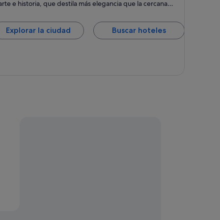
arte e historia, que destila más elegancia que la cercana
Saint-Malo, con un irresistible encanto retro. Paseos,
casinos y cultura: la “Niza del norte” tiene mucho que
ofrecer.
Explorar la ciudad
Buscar hoteles