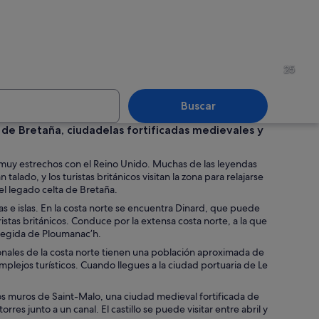
 con postes de madera, una estructura similar a un castillo y colinas rocosas 
Escena costera con un faro, u
25
Buscar
 de Bretaña, ciudadelas fortificadas medievales y
ral histórica con dos torres y un amplio ventanal central.
Un edificio histórico con en
 muy estrechos con el Reino Unido. Muchas de las leyendas
alado, y los turistas británicos visitan la zona para relajarse
el legado celta de Bretaña.
as e islas. En la costa norte se encuentra Dinard, que puede
ristas británicos. Conduce por la extensa costa norte, a la que
aminando.
otegida de Ploumanac’h.
atonales de la costa norte tienen una población aproximada de
mplejos turísticos. Cuando llegues a la ciudad portuaria de Le
 los muros de Saint-Malo, una ciudad medieval fortificada de
rres junto a un canal. El castillo se puede visitar entre abril y