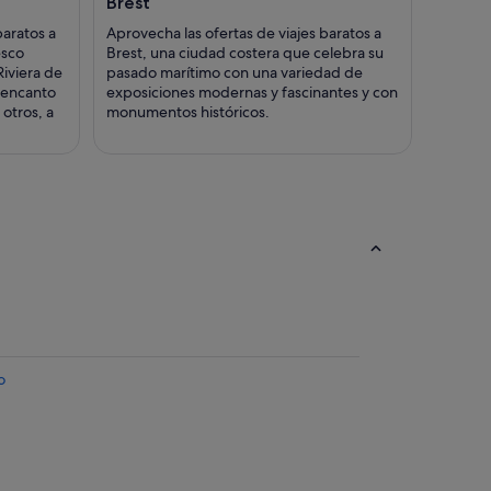
Brest
baratos a
Aprovecha las ofertas de viajes baratos a
esco
Brest, una ciudad costera que celebra su
Riviera de
pasado marítimo con una variedad de
l encanto
exposiciones modernas y fascinantes y con
 otros, a
monumentos históricos.
o