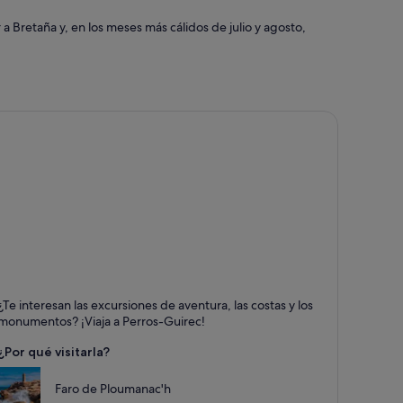
a Bretaña y, en los meses más cálidos de julio y agosto,
erros-Guirec
¿Te interesan las excursiones de aventura, las costas y los
ntos fuertes: Mar, Puertos y Spas
monumentos? ¡Viaja a Perros-Guirec!
¿Por qué visitarla?
Faro de Ploumanac'h