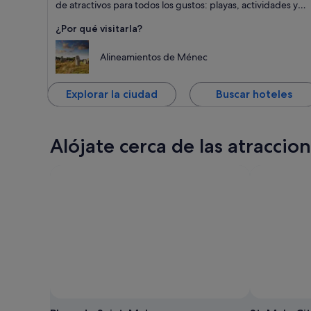
Spas, Relax y
de atractivos para todos los gustos: playas, actividades y
Natación
un patrimonio cultural que se remonta a tiempos
¿Por qué visitarla?
prehistóricos.
Alineamientos de Ménec
Explorar la ciudad
Buscar hoteles
Alójate cerca de las atracci