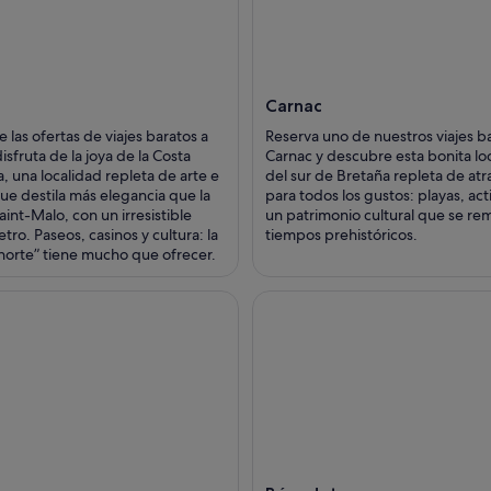
Carnac
e las ofertas de viajes baratos a
Reserva uno de nuestros viajes b
isfruta de la joya de la Costa
Carnac y descubre esta bonita lo
, una localidad repleta de arte e
del sur de Bretaña repleta de atr
que destila más elegancia que la
para todos los gustos: playas, act
int-Malo, con un irresistible
un patrimonio cultural que se re
tro. Paseos, casinos y cultura: la
tiempos prehistóricos.
 norte” tiene mucho que ofrecer.