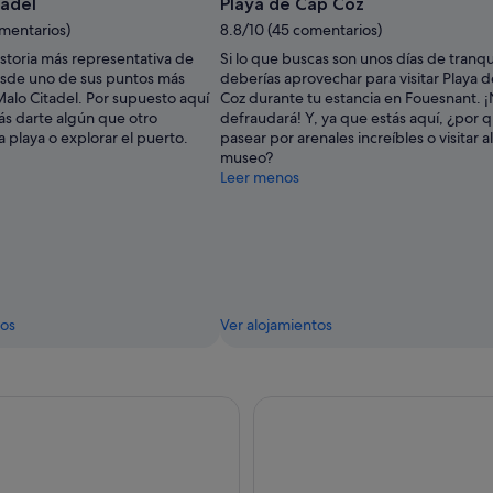
tadel
Playa de Cap Coz
omentarios)
8.8/10 (45 comentarios)
storia más representativa de
Si lo que buscas son unos días de tranqu
sde uno de sus puntos más
deberías aprovechar para visitar Playa 
 Malo Citadel. Por supuesto aquí
Coz durante tu estancia en Fouesnant. ¡
s darte algún que otro
defraudará! Y, ya que estás aquí, ¿por 
 playa o explorar el puerto.
pasear por arenales increíbles o visitar 
museo?
Leer menos
tos
Ver alojamientos