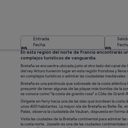
Entrada
Salid
Fecha
Fech
En esta región del norte de Francia encontrarás 
complejos turísticos de vanguardia.
Bretaña se encuentra ubicada justo al otro lado del canal d
del rey Arturo tuvieron lugar en esta región frondosa y llena d
en complejos turísticos o admirar las ciudadelas medievales.
Bretaña es una península que sobresale de la costa atlántica 
presumir de tener algunas de las playas más bonitas de la zona
Una animada calle 
se conoce como "la costa de granito rosa" o Côte de Granit-
Dirígete en ferry hacia una de las islas que bordean la costa
unos 400 habitantes. La mayor isla de Bretaña es Belle-Île, e
Palais, observa la ciudadela de Vauban, dispuesta en forma de
Visita las ciudades de la Bretaña continental para admirar la
la costa norte. Josselin es una de las ciudades continentales má