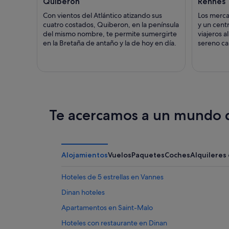
Quiberon
Rennes
Con vientos del Atlántico atizando sus
Los merca
cuatro costados, Quiberon, en la península
y un centr
del mismo nombre, te permite sumergirte
viajeros a
en la Bretaña de antaño y la de hoy en día.
sereno c
Te acercamos a un mundo d
Alojamientos
Vuelos
Paquetes
Coches
Alquileres
Hoteles de 5 estrellas en Vannes
Dinan hoteles
Apartamentos en Saint-Malo
Hoteles con restaurante en Dinan