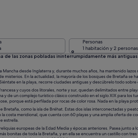
Una playa
a
Personas
a
1 habitación y 2 personas
una de las zonas pobladas ininterrumpidamente más antiguas
Una cated
e la Mancha desde Inglaterra y, durante muchos años, ha mantenido lazos
e misterios. En la actualidad, la mayoría de los bosques de Bretaña se han t
 Siéntate en la playa, recorre ciudades antiguas y descúbrelo todo sobre 
francesa y cuyos dos litorales, norte y sur, quedan delimitados entre play
 y de un complejo turístico clásico construido en el siglo XIX para los tu
europea con edificios de entramado de madera, cafés al aire libre y gente c
Rose, porque está perfilada por rocas de color rosa. Nada en la playa pr
 de Bretaña, como la isla de Bréhat. Estas dos islas interconectadas y pe
n la costa meridional, que cuenta con 60 playas y una amplia oferta de co
 estrella.
s reliquias europeas de la Edad Media y épocas anteriores. Pasea junto a
s bonitas de toda la Bretaña, y en ella se encuentra un castillo con tres to