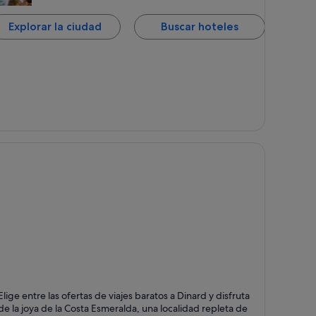
Explorar la ciudad
Buscar hoteles
inard
Elige entre las ofertas de viajes baratos a Dinard y disfruta
ntos fuertes: Playas, Mar y Casinos
de la joya de la Costa Esmeralda, una localidad repleta de