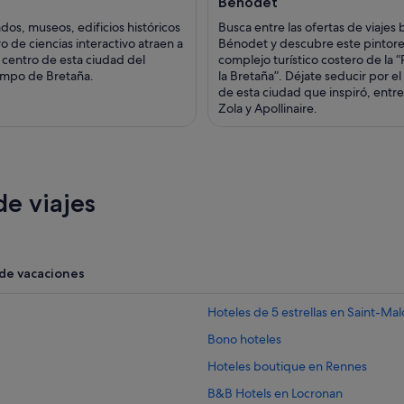
Bénodet
dos, museos, edificios históricos
Busca entre las ofertas de viajes 
o de ciencias interactivo atraen a
Bénodet y descubre este pintor
l centro de esta ciudad del
complejo turístico costero de la “
ampo de Bretaña.
la Bretaña”. Déjate seducir por e
de esta ciudad que inspiró, entre
Zola y Apollinaire.
e viajes
 de vacaciones
Hoteles de 5 estrellas en Saint-Mal
Bono hoteles
Hoteles boutique en Rennes
B&B Hotels en Locronan