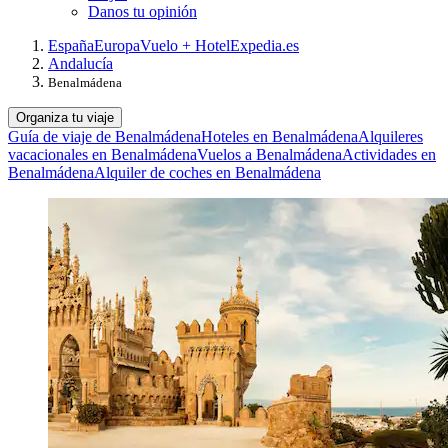
Danos tu opinión
España
Europa
Vuelo + Hotel
Expedia.es
Andalucía
Benalmádena
Organiza tu viaje
Guía de viaje de Benalmádena
Hoteles en Benalmádena
Alquileres
vacacionales en Benalmádena
Vuelos a Benalmádena
Actividades en
Benalmádena
Alquiler de coches en Benalmádena