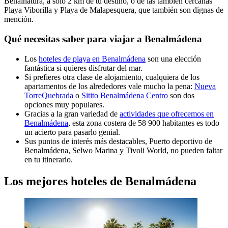
Benalnatura, a solo 2 km de tu destino, o de las también cercanas
Playa Viborilla y Playa de Malapesquera, que también son dignas de
mención.
Qué necesitas saber para viajar a Benalmádena
Los
hoteles de playa en Benalmádena
son una elección
fantástica si quieres disfrutar del mar.
Si prefieres otra clase de alojamiento, cualquiera de los
apartamentos de los alrededores vale mucho la pena:
Nueva
TorreQuebrada
o
Sitito Benalmádena Centro
son dos
opciones muy populares.
Gracias a la gran variedad de
actividades que ofrecemos en
Benalmádena
, esta zona costera de 58 900 habitantes es todo
un acierto para pasarlo genial.
Sus puntos de interés más destacables, Puerto deportivo de
Benalmádena, Selwo Marina y Tivoli World, no pueden faltar
en tu itinerario.
Los mejores hoteles de Benalmádena