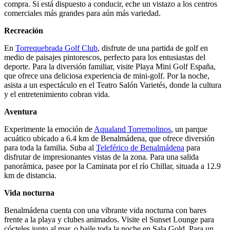
compra. Si está dispuesto a conducir, eche un vistazo a los centros
comerciales más grandes para aún más variedad.
Recreación
En
Torrequebrada Golf Club
, disfrute de una partida de golf en
medio de paisajes pintorescos, perfecto para los entusiastas del
deporte. Para la diversión familiar, visite Playa Mini Golf España,
que ofrece una deliciosa experiencia de mini-golf. Por la noche,
asista a un espectáculo en el Teatro Salón Varietés, donde la cultura
y el entretenimiento cobran vida.
Aventura
Experimente la emoción de
Aqualand Torremolinos
, un parque
acuático ubicado a 6.4 km de Benalmádena, que ofrece diversión
para toda la familia. Suba al
Teleférico de Benalmádena
para
disfrutar de impresionantes vistas de la zona. Para una salida
panorámica, pasee por la Caminata por el río Chillar, situada a 12.9
km de distancia.
Vida nocturna
Benalmádena cuenta con una vibrante vida nocturna con bares
frente a la playa y clubes animados. Visite el Sunset Lounge para
cócteles junto al mar, o baile toda la noche en Sala Gold. Para un