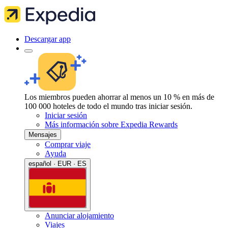
Descargar app
Los miembros pueden ahorrar al menos un 10 % en más de
100 000 hoteles de todo el mundo tras iniciar sesión.
Iniciar sesión
Más información sobre Expedia Rewards
Mensajes
Comprar viaje
Ayuda
español · EUR · ES
Anunciar alojamiento
Viajes