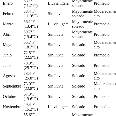
53.1°F
Mayormente
Enero
Lluvia ligera
Promedio
(11.7°C)
soleado
53.4°F
Mayormente
Moderadame
Febrero
Sin lluvia
(11.9°C)
soleado
alto
56.1°F
Mayormente
Marzo
Lluvia ligera
Promedio
(13.4°C)
soleado
59.7°F
Mayormente
Abril
Sin lluvia
Promedio
(15.4°C)
soleado
65.7°F
Moderadame
Mayo
Sin lluvia
Soleado
(18.7°C)
alto
72.5°F
Junio
Sin lluvia
Soleado
Promedio
(22.5°C)
78.3°F
Julio
Sin lluvia
Soleado
Promedio
(25.7°C)
78.4°F
Moderadame
Agosto
Sin lluvia
Soleado
(25.8°C)
alto
73.0°F
Moderadame
Septiembre
Sin lluvia
Soleado
(22.8°C)
alto
67.3°F
Octubre
Sin lluvia
Soleado
Promedio
(19.6°C)
59.4°F
Noviembre
Lluvia ligera
Soleado
Promedio
(15.2°C)
55.6°F
Mayormente