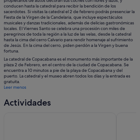
propietarios de autos decoran sus coches con flores y lazos, y
conducen hasta la catedral para recibir la bendición de los
sacerdotes. Si visitas la catedral el 2 de febrero podrás presenciar la
Fiesta de la Virgen de la Candelaria, que incluye espectáculos
musicales y danzas tradicionales, además de delicias gastronómicas
locales. El Viernes Santo se celebra una procesión con miles de
peregrinos de toda la región a la luz de las velas, desde la catedral
hasta la cima del cerro Calvario para rendir homenaje al sufrimiento
de Jesús. En la cima del cerro, piden perdón a la Virgen y buena
fortuna.
La catedral de Copacabana es el monumento más importante de la
plaza 2 de Febrero, en el centro de la ciudad de Copacabana. Se
encuentra a 10 minutos a pie de la playa de Copacabana y del
puerto. La catedral y el museo abren todos los días y la entrada es
gratuita.
Leer menos
Actividades
Lago Titicaca e Isla del Sol - Día completo - Guía de habla h
Lago Titica