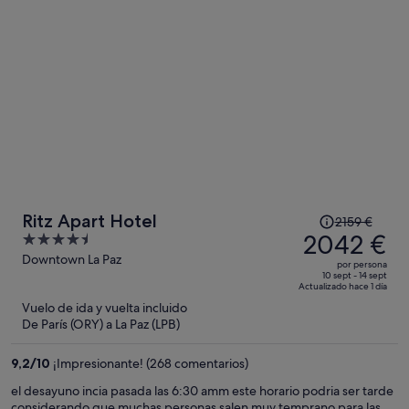
2007 €
por
persona
El
Ritz Apart Hotel
2159 €
precio
2042 €
4.5
era
out
Downtown La Paz
por persona
de
of
10 sept - 14 sept
Actualizado hace 1 día
2159 €,
5
Vuelo de ida y vuelta incluido
ahora
De París (ORY) a La Paz (LPB)
es
de
9,2
/
10
¡Impresionante! (268 comentarios)
2042 €
por
el desayuno incia pasada las 6:30 amm este horario podria ser tarde
considerando que muchas personas salen muy temprano para las