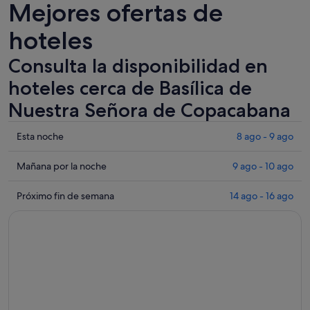
Mejores ofertas de
hoteles
Consulta la disponibilidad en
hoteles cerca de Basílica de
Nuestra Señora de Copacabana
Comprueba
Esta noche
8 ago - 9 ago
los
precios
Comprueba
Mañana por la noche
9 ago - 10 ago
cerca
los
de
precios
Comprueba
Próximo fin de semana
14 ago - 16 ago
Basílica
cerca
los
de
de
precios
Nuestra
Basílica
cerca
Señora
de
de
de
Nuestra
Basílica
Copacabana
Señora
de
para
de
Nuestra