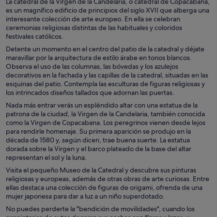
La catedral de la Virgen de la Candelaria, o catedral de Copacabana,
es un magnífico edificio de principios del siglo XVII que alberga una
interesante colección de arte europeo. En ella se celebran
ceremonias religiosas distintas de las habituales y coloridos
festivales católicos.
Detente un momento en el centro del patio de la catedral y déjate
maravillar por la arquitectura de estilo árabe en tonos blancos.
Observa el uso de las columnas, las bóvedas y los azulejos
decorativos en la fachada y las capillas de la catedral, situadas en las
esquinas del patio. Contempla las esculturas de figuras religiosas y
los intrincados diseños tallados que adornan las puertas.
Nada más entrar verás un espléndido altar con una estatua de la
patrona de la ciudad, la Virgen de la Candelaria, también conocida
como la Virgen de Copacabana. Los peregrinos vienen desde lejos
para rendirle homenaje. Su primera aparición se produjo en la
década de 1580 y, según dicen, trae buena suerte. La estatua
dorada sobre la Virgen y el barco plateado de la base del altar
representan el sol y la luna.
Visita el pequeño Museo de la Catedral y descubre sus pinturas
religiosas y europeas, además de otras obras de arte curiosas. Entre
ellas destaca una colección de figuras de origami, ofrenda de una
mujer japonesa para dar a luz a un niño superdotado.
No puedes perderte la "bendición de movilidades", cuando los