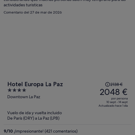
persona
actividades turisticas
Comentario del 27 de mar de 2026
El
Hotel Europa La Paz
2138 €
precio
2048 €
4
era
out
Downtown La Paz
por persona
de
of
10 sept - 14 sept
Actualizado hace 1 día
2138 €,
5
Vuelo de ida y vuelta incluido
ahora
De París (ORY) a La Paz (LPB)
es
de
9
/
10
¡Impresionante! (421 comentarios)
2048 €