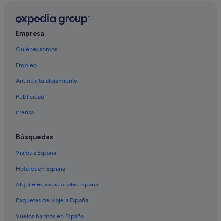
Provincia de Omasuyos hoteles
Copacabana hoteles
Hoteles cerca de Estrecho de Tiquina
Empresa
Yumani hoteles
Quiénes somos
Empleo
Anuncia tu alojamiento
Publicidad
Prensa
Búsquedas
Viajes a España
Hoteles en España
Alquileres vacacionales España
Paquetes de viaje a España
Vuelos baratos en España