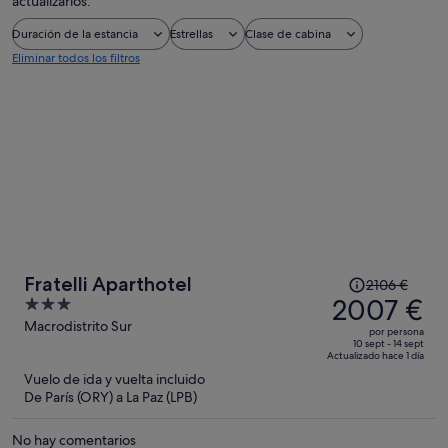
actualizarlos.
Duración de la estancia
Estrellas
Clase de cabina
Eliminar todos los filtros
El
Fratelli Aparthotel
2106 €
precio
2007 €
3
era
out
Macrodistrito Sur
por persona
de
of
10 sept - 14 sept
Actualizado hace 1 día
2106 €,
5
Vuelo de ida y vuelta incluido
ahora
De París (ORY) a La Paz (LPB)
es
de
No hay comentarios