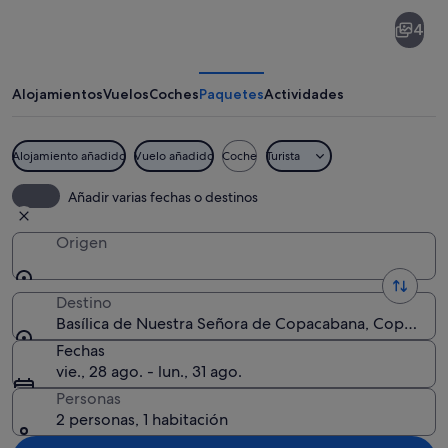
Basílica
4
de
Nuestra
Señora
Alojamientos
Vuelos
Coches
Paquetes
Actividades
de
Copacabana
Alojamiento añadido
Vuelo añadido
Coche
Turista
Una iglesia histórica con paredes blanc
Añadir varias fechas o destinos
Origen
Destino
Basílica de Nuestra Señora de Copacabana, Copacabana
Fechas
vie., 28 ago. - lun., 31 ago.
Personas
2 personas, 1 habitación