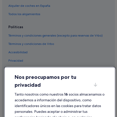
Alquiler de coches en España
Todos los alojamientos
Políticas
Términos y condiciones generales (excepto para reservas de Vrbo)
Términos y condiciones de Vrbo
Accesibilidad
Privacidad
Cookies
Nos preocupamos por tu
Condiciones de uso
privacidad
Información legal/contacto
Pautas sobre el contenido y cómo denunciar contenido
Tanto nosotros como nuestros
16
socios almacenamos o
accedemos a información del dispositivo, como
identificadores únicos en las cookies para tratar datos
Ayuda
personales. Puedes aceptar o administrar tus
Ayuda