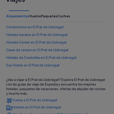
Alojamientos
Vuelos
Paquetes
Coches
Condominios en El Prat de Llobregat
Hoteles baratos en El Prat de Llobregat
Hoteles Center en El Prat de Llobregat
Casas de campo en El Prat de Llobregat
Hoteles de 5 estrellas en El Prat de Llobregat
Exe Hotels en El Prat de Llobregat
Barcelona hoteles
¿Vas a viajar a El Prat de Llobregat? Explora El Prat de Llobregat
El Prat de Llobregat hoteles
con las guías de viaje de Expedia y encuentra los mejores
Hoteles de lujo en El Prat de Llobregat
hoteles, paquetes de vacaciones, ofertas de alquiler de coches
y mucho más.
Hoteles con piscina en El Prat de Llobregat
Vuelos a El Prat de Llobregat
Hoteles en la playa en El Prat de Llobregat
Hoteles en El Prat de Llobregat
Bonavista Apartments hoteles en El Prat de Llobregat