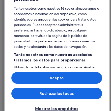
Información legal/contacto
Tanto nosotros como nuestros
16
socios almacenamos o
Pautas sobre el contenido y cómo denunciar contenido
accedemos a información del dispositivo, como
identificadores únicos en las cookies para tratar datos
Ayuda
personales. Puedes aceptar o administrar tus
Ayuda
preferencias haciendo clic abajo o, en cualquier
momento, a través de la página de la política de
Cancelar un vuelo
privacidad. Tus preferencias se notificarán a nuestros
Cancelar una reserva de hotel o de un alquiler vacacional
socios y no afectarán a los datos de navegación.
Plazos de reembolso
Tanto nosotros como nuestros asociados
tratamos los datos para proporcionar:
Utilizar un cupón de Expedia
Utilizar datos de localización geográfica precisa. Analizar
Documentos para viajes internacionales
activamente las características del dispositivo para su
identificación. Almacenar la información en un dispositivo
Acepto
y/o acceder a ella. Publicidad y contenido personalizados,
medición de publicidad y contenido, investigación de
audiencia y desarrollo de servicios.
© 2026 Expedia, Inc., una empresa de Expedia Group. Todos los
Rechazarlas todas
Lista de asociados (proveedores)
derechos reservados. Expedia y el logotipo de Expedia son marcas
comerciales o marcas comerciales registradas de Expedia, Inc.
Vacationspot, S.L., Agencia de Viajes, I-AV-0000631.3.
Mostrar los propósitos