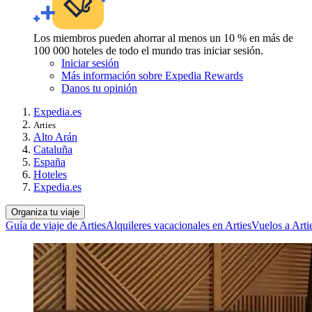
Los miembros pueden ahorrar al menos un 10 % en más de
100 000 hoteles de todo el mundo tras iniciar sesión.
Iniciar sesión
Más información sobre Expedia Rewards
Danos tu opinión
Expedia.es
Arties
Alto Arán
Cataluña
España
Hoteles
Expedia.es
Organiza tu viaje
Guía de viaje de Arties
Alquileres vacacionales en Arties
Vuelos a Arti