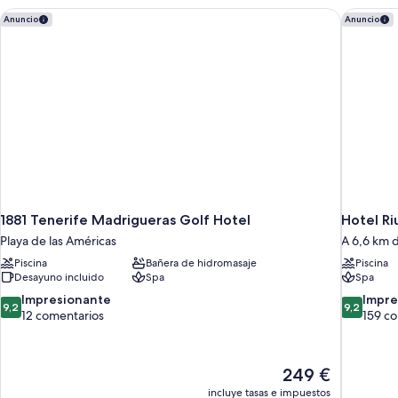
1881 Tenerife Madrigueras Golf Hotel
Hotel Ri
Anuncio
Anuncio
1881 Tenerife Madrigueras Golf Hotel
Hotel Ri
Playa de las Américas
A 6,6 km 
Piscina
Bañera de hidromasaje
Piscina
Desayuno incluido
Spa
Spa
9.2
9.2
Impresionante
Impre
9,2
9,2
sobre
sobre
12 comentarios
159 c
10,
10,
Impresionante,
Impresion
12 comentarios
159 comen
El
249 €
precio
incluye tasas e impuestos