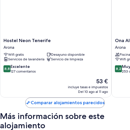
Además, otros servicios de los que disfrutarás en todas las habitaciones
incluyen los siguientes:
Baños con duchas y secadores de pelo
Televisiones LED de 32 pulgadas con canales digitales
Hostel
Ona
Hostel Neon Tenerife
Ona A
Neon
Alborad
Arona
Arona
Tenerife
Apartam
Wifi gratis
Desayuno disponible
Piscin
Arona
Arona
Servicios de lavandería
Servicio de limpieza
Wifi gr
8.8
8.2
Excelente
Muy
8,8
8,2
sobre
sobre
127 comentarios
253 
10,
10,
El
53 €
Excelente,
Muy
precio
127 comentarios
bueno,
incluye tasas e impuestos
actual
Del 10 ago al 11 ago
253 com
es
de
Comparar alojamientos parecidos
53 €
Más información sobre este
alojamiento