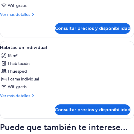
con
Wifi gratis
2
Más
Ver más detalles
camas
detalles
individuales
de
Consultar precios y disponibilidad
Habitación
con
2
Abrir
Una habitación de hotel con cama, escri
6
camas
Habitación individual
todas
individuales
15 m²
las
1 habitación
fotos
de
1 huésped
Habitación
1 cama individual
individual
Wifi gratis
Más
Ver más detalles
detalles
de
Consultar precios y disponibilidad
Habitación
individual
Puede que también te interese...