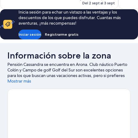
actual
Del 2 sept al 3 sept
es
Inicia sesión para echar un vistazo a las ventajas y los
de
descuentos de los que puedes disfrutar. Cuantas más
249 €
aventuras, ¡más recompensas!
Iniciar sesión
Registrarme gratis
Información sobre la zona
Pensión Cassandra se encuentra en Arona. Club náutico Puerto
Colón y Campo de golf Golf del Sur son excelentes opciones
para los que buscan unas vacaciones activas, pero si prefieres
sumergirte en la naturaleza, Playa de Las Vistas y Playa de las
Mostrar más
Américas son lo que necesitas. ¿Te apetece disfrutar de un
evento especial? Puedes buscar el calendario de Magma Arte &
Congresos. Si quieres opciones para una noche diferente,
Espectáculo medieval del Castillo de San Miguel es un buen
punto de partida.
Ver guía de viaje de Arona
Ver más pensiones en Arona