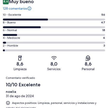
Muy bueno
8,4
128 comentarios
56
10 - Excelente
56
comentarios
47
8 - Bueno
47
de
comentarios
un
18
6 - Normal
18
de
total
comentarios
un
4
4 - Mediocre
4
de
de
total
comentarios
128
un
3
2 - Horrible
3
de
de
con
total
comentarios
128
un
una
de
de
con
total
puntuación
128
un
una
de
8,6
8,0
8,6
de
con
total
puntuación
128
Limpieza
Servicios
Personal
10
una
de
de
con
Comentarios
-
puntuación
128
8
Comentario verificado
una
Excelente
de
con
-
puntuación
10/10 Excelente
6
una
Bueno
de
-
puntuación
noelia
4
Normal
31 de ago de 2024
de
-
2
Aspectos positivos: Limpieza, personal, servicios y instalaciones y
Mediocre
-