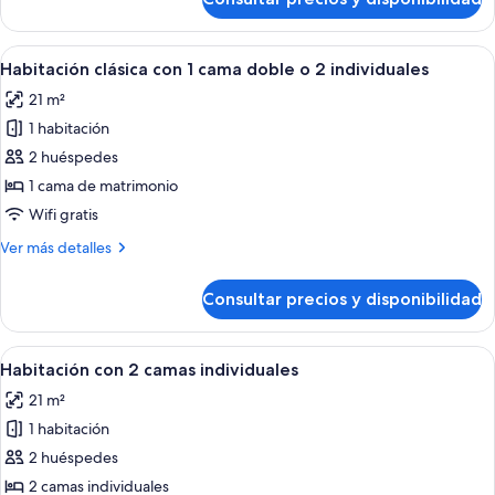
Habitación
doble
Deluxe
o
con
Abrir
Una habitación de hotel moderna con ca
2
8
1
Habitación clásica con 1 cama doble o 2 individuales
todas
individuales
cama
21 m²
doble
las
o
1 habitación
fotos
2
de
2 huéspedes
individuales
Habitación
1 cama de matrimonio
clásica
Wifi gratis
con
Más
Ver más detalles
1
detalles
cama
de
Consultar precios y disponibilidad
Habitación
doble
clásica
o
con
Abrir
Habitación de hotel con dos camas, un 
2
9
1
Habitación con 2 camas individuales
todas
individuales
cama
21 m²
doble
las
o
1 habitación
fotos
2
de
2 huéspedes
individuales
Habitación
2 camas individuales