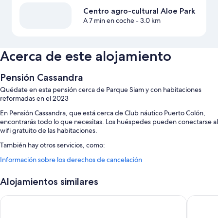
Centro agro-cultural Aloe Park
A 7 min en coche
- 3.0 km
Acerca de este alojamiento
Pensión Cassandra
Quédate en esta pensión cerca de Parque Siam y con habitaciones
reformadas en el 2023
En Pensión Cassandra, que está cerca de Club náutico Puerto Colón,
encontrarás todo lo que necesitas. Los huéspedes pueden conectarse al
wifi gratuito de las habitaciones.
También hay otros servicios, como:
Información sobre los derechos de cancelación
Aparcamiento gratis
Espacios sin humos
Alojamientos similares
Características de la habitación
Hostel Neon Tenerife
Ona Alb
Todas las habitaciones en Pensión Cassandra cuentan con comodidades
que incluyen wifi gratis o minibares.