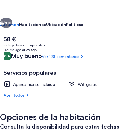
erior
Siguiente
46+
Resumen
Habitaciones
Ubicación
Políticas
El
58 €
precio
incluye tasas e impuestos
actual
Del 25 ago al 26 ago
es
Comentarios
Muy bueno
8,4
Ver 128 comentarios
8,4 de 10
de
58 €
Servicios populares
Aparcamiento incluido
Wifi gratis
Televisión LED de 32 pulgadas con canal
Abrir todos
Opciones de la habitación
Consulta la disponibilidad para estas fechas