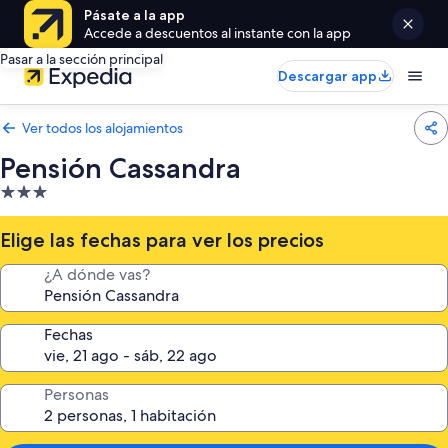
Pásate a la app
Accede a descuentos al instante con la app
Pasar a la sección principal
Descargar app
Ver todos los alojamientos
Pensión Cassandra
Alojamiento
de
3.0 estrellas
Elige las fechas para ver los precios
¿A dónde vas?
Fechas
Personas