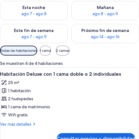
Consulta la disponibilidad para esta noche, ago 7 - ago 8
Consulta la disponibilidad pa
Esta noche
Mañana
ago 7 - ago 8
ago 8 - ago 9
Consulta la disponibilidad para este fin de semana, ago 7 - ag
Consulta la disponibilidad par
Este fin de semana
Próximo fin de semana
ago 7 - ago 9
ago 14 - ago 16
Filtros
Todas las habitaciones
1 cama
2 camas
disponibles
para
Se muestran 4 de 4 habitaciones
las
Abrir
Una habitación de hotel con una cama,
12
Habitación Deluxe con 1 cama doble o 2 individuales
habitaciones
todas
25 m²
las
1 habitación
fotos
de
2 huéspedes
Habitación
1 cama de matrimonio
Deluxe
Wifi gratis
con
Más
Ver más detalles
1
detalles
cama
de
Consultar precios y disponibilidad