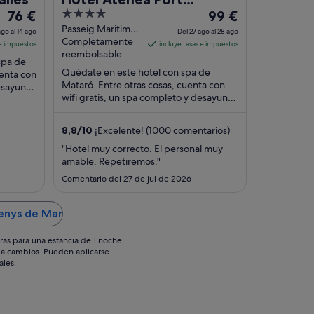
El
4
El
76 €
Barcelona Mataro
99 €
precio
out
precio
Passeig Maritim,
ago al 14 ago
Del 27 ago al 28 ago
324 Mataro
Completamente
es
of
es
 e impuestos
incluye tasas e impuestos
reembolsable
de
5
de
spa de
76 €
Quédate en este hotel con spa de
99 €
uenta con
Mataró. Entre otras cosas, cuenta con
esayuno.
por
por
wifi gratis, un spa completo y desayuno.
n en los
noche
noche
Algo que los huéspedes destacan en los
del
del
comentarios ...
8,8
/
10
¡Excelente! (1000 comentarios)
13
27
ago
ago
"Hotel muy correcto. El personal muy
al
al
amable. Repetiremos."
14
28
Comentario del 27 de jul de 2026
ago
ago
renys de Mar
ras para una estancia de 1 noche
os a cambios. Pueden aplicarse
ales.