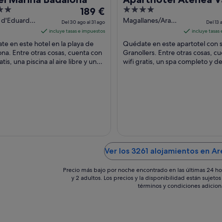
El
4
189 €
precio
out
 d'Eduard
Magallanes/Aragón
Del 30 ago al 31 ago
Del 13 
tany 227
s/n Granollers
es
of
incluye tasas e impuestos
incluye tasas
ona
de
5
e en este hotel en la playa de
Quédate en este apartotel con 
189 €
na. Entre otras cosas, cuenta con
Granollers. Entre otras cosas, c
atis, una piscina al aire libre y un
por
wifi gratis, un spa completo y d
mpleto. Algunos aspectos que los
Algo que los huéspedes destaca
noche
...
del
30
ago
al
31
ago
Ver los 3261 alojamientos en A
Precio más bajo por noche encontrado en las últimas 24 ho
y 2 adultos. Los precios y la disponibilidad están sujet
términos y condiciones adicion