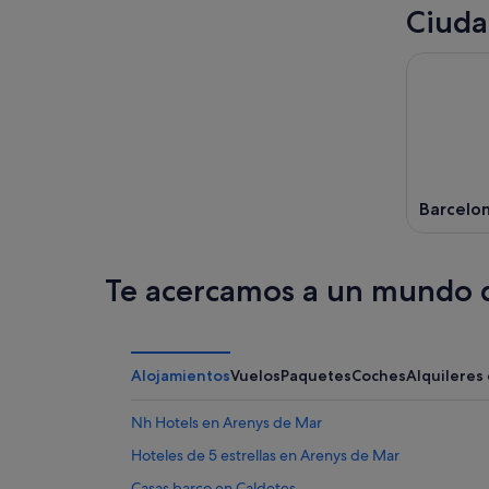
9
Ciuda
ago
Barcelo
Te acercamos a un mundo d
Alojamientos
Vuelos
Paquetes
Coches
Alquileres
Nh Hotels en Arenys de Mar
Hoteles de 5 estrellas en Arenys de Mar
Casas barco en Caldetes