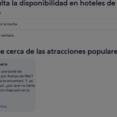
lta la disponibilidad en hoteles d
eba
e
eba
r la noche
eba
de semana
te cerca de las atracciones popula
mera
 una tarde de
d por Arenys de Mar?
ra te encantará. Y, ya
quí, ¿por qué no darte
tro chapuzón en la
entos