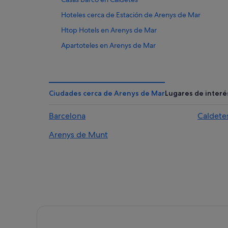
Hoteles cerca de Estación de Arenys de Mar
Htop Hotels en Arenys de Mar
Apartoteles en Arenys de Mar
Evenia Hotels en Arenys de Mar
Hoteles en la playa en Arenys de Mar
Casas privadas de vacaciones en Estación de Arenys
Ciudades cerca de Arenys de Mar
Lugares de interé
Campings de caravanas en Arenys de Mar
Barcelona
Caldete
Campings de caravanas en Estación de Arenys de M
Arenys de Munt
Casas privadas de vacaciones en Arenys de Mar
Hoteles de aventura en Canet de Mar
Apartamentos en Arenys de Mar
Casas rurales en Arenys de Mar
Hoteles para familias en Arenys de Mar
Guitart Hotels en Arenys de Mar