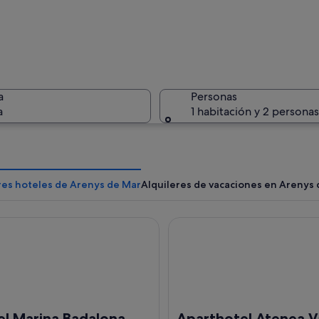
Una marin
a
Personas
a
1 habitación y 2 personas
Una playa
res hoteles de Arenys de Mar
Alquileres de vacaciones en Arenys
Marina Badalona
Aparthotel Atenea Valles
o al atardecer con numerosos barcos amarrados, un cielo despejado y edifici
el Marina Badalona
Aparthotel Atenea Va