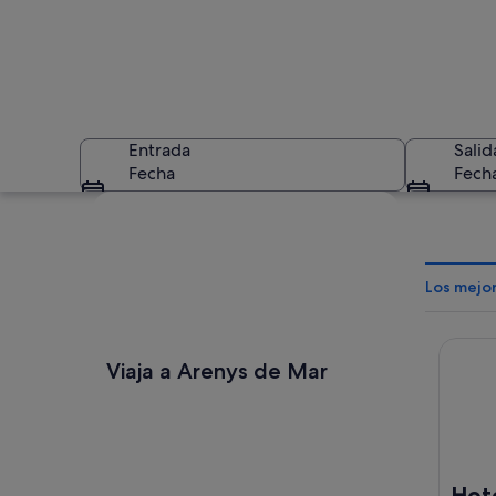
Entrada
Salid
Fecha
Fech
Ver mapa
Los mejo
Hotel 
Un puerto deportiv
Viaja a Arenys de Mar
Hot