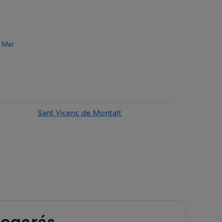
e Mar
Arenys de Mar
Mar
Sant Vicenç de Montalt
 de Mar
 Mar
r
legarás