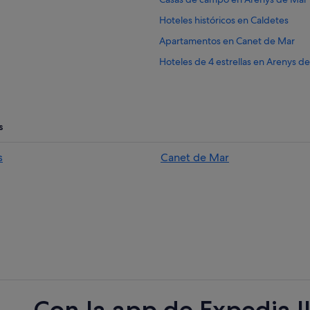
Hoteles históricos en Caldetes
Apartamentos en Canet de Mar
Hoteles de 4 estrellas en Arenys d
Hoteles que aceptan mascotas en 
Chalets en Arenys de Mar
 de Mar
Hoteles para bodas en Arenys de 
s
Accor Hotels en Arenys de Mar
s
Canet de Mar
ar
Hoteles cerca de Puerto de Arenys
B&B en Arenys de Mar
Casas de huéspedes en Arenys de
Hoteles en la playa en Canet de Ma
Hoteles de 4 estrellas en Caldetes
Canet de Mar hoteles
Hoteles con wifi en Arenys de Mar
Con la app de Expedia l