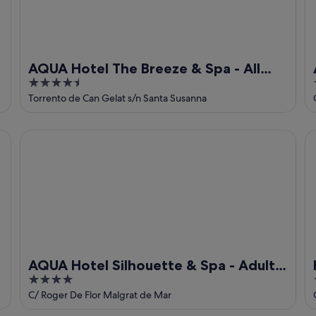
AQUA Hotel The Breeze & Spa - All
4.5
Inclusive - Adults Only +18
out
Torrento de Can Gelat s/n Santa Susanna
of
5
AQUA Hotel Silhouette & Spa - Adults Only
ht
AQUA Hotel Silhouette & Spa - Adults
4
Only
out
C/ Roger De Flor Malgrat de Mar
of