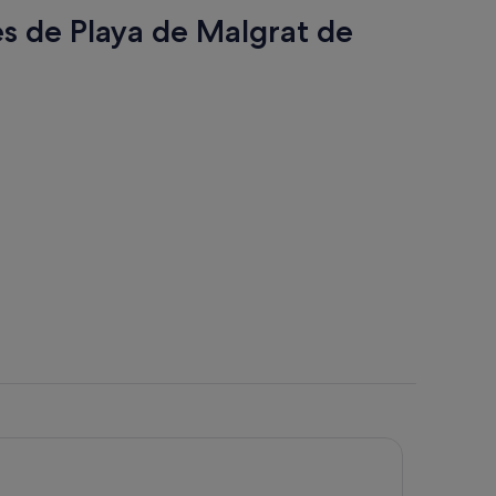
por
es de Playa de Malgrat de
persona