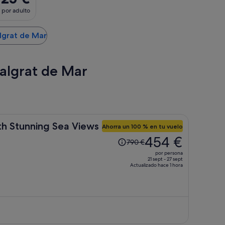
por adulto
lgrat de Mar
Malgrat de Mar
th Stunning Sea Views
Ahorra un 100 % en tu vuelo
El
454 €
790 €
precio
por persona
era
21 sept - 27 sept
Actualizado hace 1 hora
de
790 €,
ahora
es
de
454 €