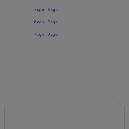
7 ago - 8 ago
8 ago - 9 ago
7 ago - 9 ago
AQUA Hotel The Breeze & Spa - All Inclusive - Adults Only
AQ