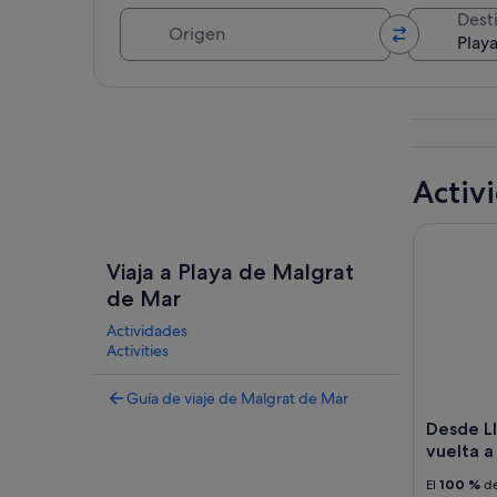
Origen
Dest
Ver mapa
Activ
Desde Llor
Viaja a Playa de Malgrat
de Mar
Actividades
Activities
Guía de viaje de Malgrat de Mar
Desde Ll
vuelta a
El
100 %
de