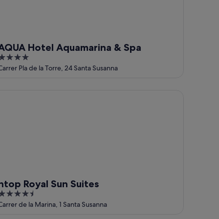
AQUA Hotel Aquamarina & Spa
4
out
Carrer Pla de la Torre, 24 Santa Susanna
of
5
op Royal Sun Suites
htop Royal Sun Suites
4.5
out
Carrer de la Marina, 1 Santa Susanna
of