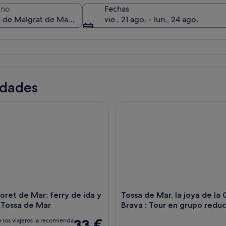
ino
Fechas
vie., 21 ago. - lun., 24 ago.
Una playa arenosa con un paseo marít
idades
et de Mar: ferry de ida y vuelta a Tossa de Mar
Tossa de Mar, la joya de la Co
oret de Mar: ferry de ida y
Tossa de Mar, la joya de la 
 Tossa de Mar
Brava : Tour en grupo redu
33 €
 los viajeros la recomienda