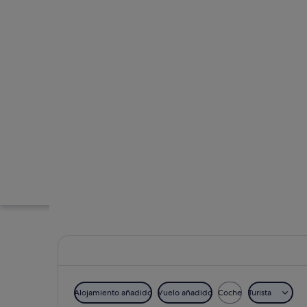
Alojamiento añadido
Vuelo añadido
Coche
Turista