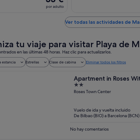
por adulto
Ver todas las actividades de Ma
iza tu viaje para visitar Playa de 
ntrados en las últimas 48 horas. Haz clic para actualizarlos.
a estancia
Estrellas
Clase de cabina
Eliminar todos los filtros
Apartment in Roses Wi
2
out
Roses Town Center
of
5
Vuelo de ida y vuelta incluido
De Bilbao (BIO) a Barcelona (BCN)
No hay comentarios