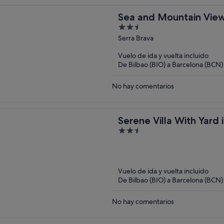
Sea and Mountain View 
2.5
out
Serra Brava
of
Vuelo de ida y vuelta incluido
5
De Bilbao (BIO) a Barcelona (BCN)
No hay comentarios
Serene Villa With Yard 
2.5
out
of
5
Vuelo de ida y vuelta incluido
De Bilbao (BIO) a Barcelona (BCN)
No hay comentarios