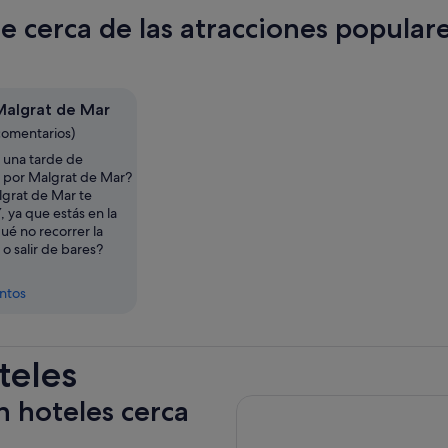
te cerca de las atracciones popular
Malgrat de Mar
comentarios)
 una tarde de
d por Malgrat de Mar?
lgrat de Mar te
, ya que estás en la
ué no recorrer la
 o salir de bares?
entos
teles
n hoteles cerca