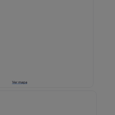
Ver mapa
 +18
UA Hotel Aquamarina & Spa