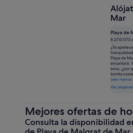
Alója
Mar
Playa de 
8.2/10 (173 
¿Te apetece
tranquilida
Playa de Ma
encantará. Y
zona, ¿por q
bonita costa
Leer menos
Ver alojami
Mejores ofertas de ho
Consulta la disponibilidad e
de Playa de Malgrat de Mar