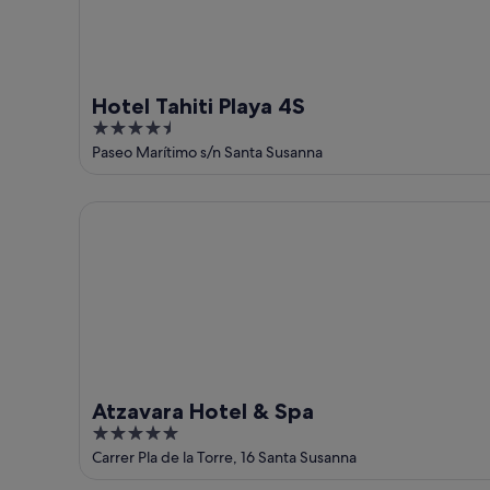
9
ago
ago
-
9
ago
Hotel Tahiti Playa 4S
4.5
out
Paseo Marítimo s/n Santa Susanna
of
5
Atzavara Hotel & Spa
Atzavara Hotel & Spa
5
out
Carrer Pla de la Torre, 16 Santa Susanna
of