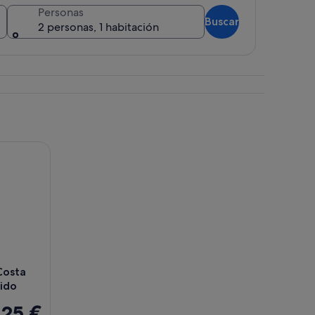
Personas
Buscar
2 personas, 1 habitación
imo de madera que conduce al agua, rodeada de dunas y barreras de cuerda
sta Brava : Tour en grupo reducido
Costa
cido
25 €