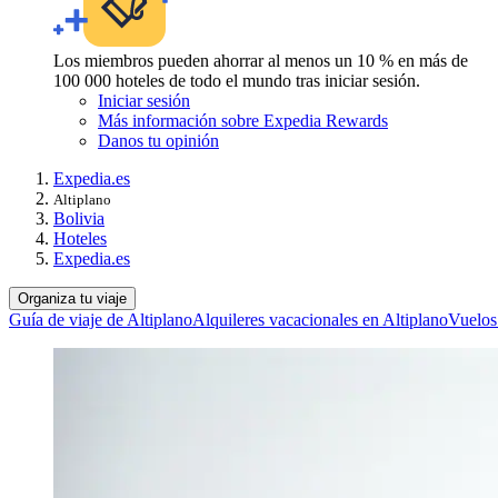
Los miembros pueden ahorrar al menos un 10 % en más de
100 000 hoteles de todo el mundo tras iniciar sesión.
Iniciar sesión
Más información sobre Expedia Rewards
Danos tu opinión
Expedia.es
Altiplano
Bolivia
Hoteles
Expedia.es
Organiza tu viaje
Guía de viaje de Altiplano
Alquileres vacacionales en Altiplano
Vuelos