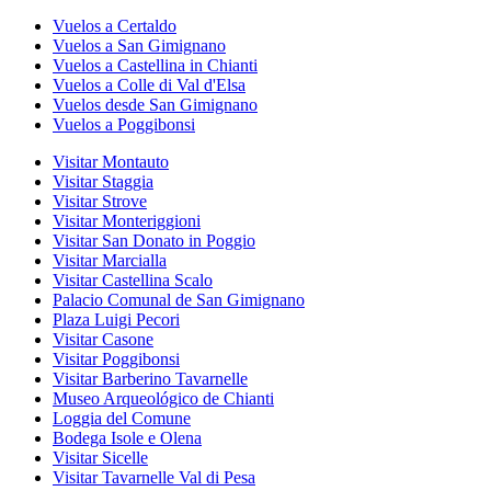
Vuelos a Certaldo
Vuelos a San Gimignano
Vuelos a Castellina in Chianti
Vuelos a Colle di Val d'Elsa
Vuelos desde San Gimignano
Vuelos a Poggibonsi
Visitar Montauto
Visitar Staggia
Visitar Strove
Visitar Monteriggioni
Visitar San Donato in Poggio
Visitar Marcialla
Visitar Castellina Scalo
Palacio Comunal de San Gimignano
Plaza Luigi Pecori
Visitar Casone
Visitar Poggibonsi
Visitar Barberino Tavarnelle
Museo Arqueológico de Chianti
Loggia del Comune
Bodega Isole e Olena
Visitar Sicelle
Visitar Tavarnelle Val di Pesa