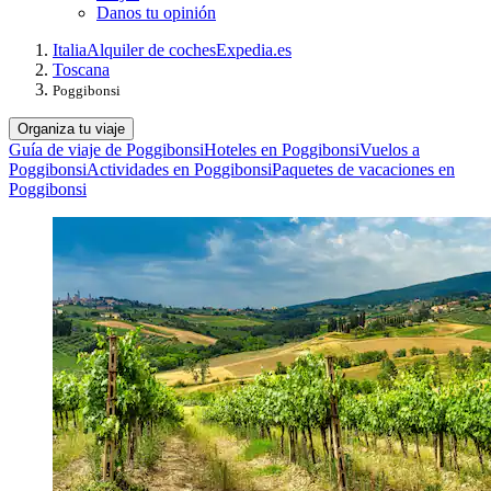
Danos tu opinión
Italia
Alquiler de coches
Expedia.es
Toscana
Poggibonsi
Organiza tu viaje
Guía de viaje de Poggibonsi
Hoteles en Poggibonsi
Vuelos a
Poggibonsi
Actividades en Poggibonsi
Paquetes de vacaciones en
Poggibonsi