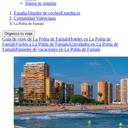
Danos tu opinión
España
Alquiler de coches
Expedia.es
Comunidad Valenciana
La Pobla de Farnals
Organiza tu viaje
Guía de viaje de La Pobla de Farnals
Hoteles en La Pobla de
Farnals
Vuelos a La Pobla de Farnals
Actividades en La Pobla de
Farnals
Paquetes de vacaciones en La Pobla de Farnals