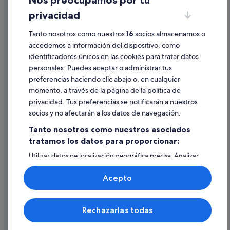
Nos preocupamos por tu
Condiciones de uso
privacidad
Información legal/contacto
Tanto nosotros como nuestros
16
socios almacenamos o
Pautas sobre el contenido y cómo denunciar contenido
accedemos a información del dispositivo, como
identificadores únicos en las cookies para tratar datos
Ayuda
personales. Puedes aceptar o administrar tus
Ayuda
preferencias haciendo clic abajo o, en cualquier
momento, a través de la página de la política de
Cancelar un vuelo
privacidad. Tus preferencias se notificarán a nuestros
Cancelar una reserva de hotel o de un alquiler vacacional
socios y no afectarán a los datos de navegación.
Plazos de reembolso
Tanto nosotros como nuestros asociados
tratamos los datos para proporcionar:
Utilizar un cupón de Expedia
Utilizar datos de localización geográfica precisa. Analizar
Documentos para viajes internacionales
activamente las características del dispositivo para su
identificación. Almacenar la información en un dispositivo
Acepto
y/o acceder a ella. Publicidad y contenido personalizados,
medición de publicidad y contenido, investigación de
audiencia y desarrollo de servicios.
© 2026 Expedia, Inc., una empresa de Expedia Group. Todos los
Rechazarlas todas
Lista de asociados (proveedores)
derechos reservados. Expedia y el logotipo de Expedia son marcas
comerciales o marcas comerciales registradas de Expedia, Inc.