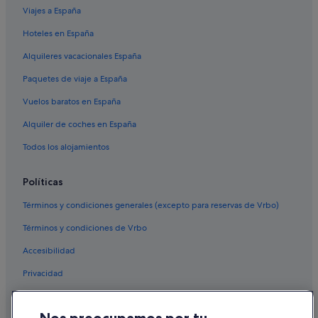
Viajes a España
Hoteles en España
Alquileres vacacionales España
Paquetes de viaje a España
Vuelos baratos en España
Alquiler de coches en España
Todos los alojamientos
Políticas
Términos y condiciones generales (excepto para reservas de Vrbo)
Términos y condiciones de Vrbo
Accesibilidad
Privacidad
Cookies