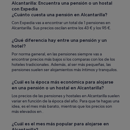
e
Alcantarilla: Encuentra una pensión o un hostal
s
con Expedia
a
¿Cuánto cuesta una pensión en Alcantarilla?
y
u
Con Expedia vas a encontrar un total de 1 pensiones en
n
Alcantarilla. Sus precios oscilan entre los 43 € y los 95 €.
o
e
¿Qué diferencia hay entre una pensión y un
s
hotel?
b
u
Por norma general, en las pensiones siempre vas a
e
encontrar precios más bajos si los comparas con los de los
n
hoteles tradicionales. Además, al ser más pequeñas, las
o
pensiones suelen ser alojamientos más íntimos y tranquilos.
,
p
¿Cuál es la época más económica para alojarse
e
en una pensión o un hostal en Alcantarilla?
r
o
Los precios de las pensiones y hostales en Alcantarilla suelen
e
variar en función de la época del año. Para que te hagas una
s
idea, es el mes más barato, mientras que los precios son
t
más elevados en .
á
u
¿Cuál es el mes más popular para alojarse en
n
Alcantarilla?