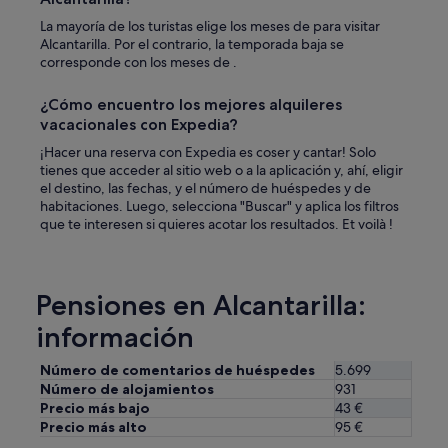
p
o
La mayoría de los turistas elige los meses de para visitar
c
Alcantarilla. Por el contrario, la temporada baja se
o
corresponde con los meses de .
l
e
¿Cómo encuentro los mejores alquileres
j
vacacionales con Expedia?
o
s
¡Hacer una reserva con Expedia es coser y cantar! Solo
d
tienes que acceder al sitio web o a la aplicación y, ahí, eligir
e
el destino, las fechas, y el número de huéspedes y de
l
habitaciones. Luego, selecciona "Buscar" y aplica los filtros
c
que te interesen si quieres acotar los resultados. Et voilà !
e
n
t
r
Pensiones en Alcantarilla:
o
.
información
"
Número de comentarios de huéspedes
5.699
Número de alojamientos
931
Precio más bajo
43 €
Precio más alto
95 €