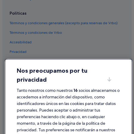
Condominios en Las Torres de Cotillas
Políticas
Rincón de Beniscornia hoteles
Términos y condiciones generales (excepto para reservas de Vrbo)
Hoteles de 5 estrellas en Alcantarilla
Términos y condiciones de Vrbo
Hoteles con todo incluido en Murcia
Accesibilidad
Guadalupe hoteles
Privacidad
Complejos turísticos en Las Torres de Cotillas
Hoteles de 4 estrellas en Alcantarilla
Cookies
Nos preocupamos por tu
Hoteles de 3 estrellas en El Palmar
Condiciones de uso
privacidad
Condominios en Alcantarilla
Información legal/contacto
Albergues en Alcantarilla
Tanto nosotros como nuestros
16
socios almacenamos o
Pautas sobre el contenido y cómo denunciar contenido
accedemos a información del dispositivo, como
Nh Hotels en Alcantarilla
identificadores únicos en las cookies para tratar datos
Ayuda
Cabañas en Región de Murcia
personales. Puedes aceptar o administrar tus
Ayuda
Hoteles con restaurante en El Palmar
preferencias haciendo clic abajo o, en cualquier
momento, a través de la página de la política de
Javalí Viejo hoteles
Cancelar un vuelo
privacidad. Tus preferencias se notificarán a nuestros
Hoteles con spa en Alcantarilla
Cancelar una reserva de hotel o de un alquiler vacacional