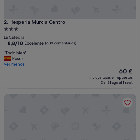
Hesperia Murcia Centro
2. Hesperia Murcia Centro
Alojamiento
de
La Catedral
3.0 estrellas
8.8
8,8/10
Excelente
(603 comentarios)
sobre
"
"Todo bien"
10,
T
Roser
Excelente,
o
Ver menos
(603 comentarios)
d
El
60 €
o
precio
incluye tasas e impuestos
b
actual
Del 31 ago al 1 sept
i
es
e
de
Hotel Cetina Murcia
n
60 €
"