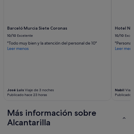
cambios.
s
Pueden
ú
aplicarse
p
términos
e
y
r
condiciones
Barceló Murcia Siete Coronas
Hotel Ne
l
adicionales.
10/10
Excelente
10/10
Excel
i
m
"Todo muy bien y la atención del personal de 10"
"Personal
p
Leer menos
Leer men
i
a
s
y
a
m
p
José Luis
Viaje de 3 noches
Nabil
Viaje
l
Publicado hace 23 horas
Publicado h
i
a
s
Más información sobre
,
e
Alcantarilla
l
d