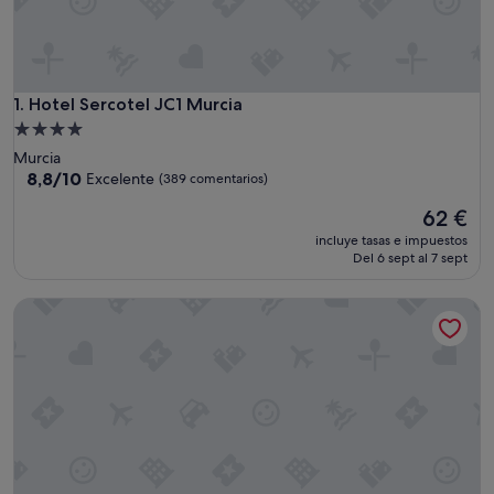
Hotel Sercotel JC1 Murcia
1. Hotel Sercotel JC1 Murcia
Alojamiento
de
Murcia
4.0 estrellas
8.8
8,8/10
Excelente
(389 comentarios)
sobre
El
62 €
10,
precio
Excelente,
incluye tasas e impuestos
actual
(389 comentarios)
Del 6 sept al 7 sept
es
de
Hesperia Murcia Centro
62 €