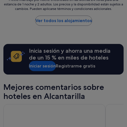
t
m
estancia de 1 noche y 2 adultos. Los precios y la disponibilidad están sujetos a
más
i
cambios. Pueden aplicarse términos y condiciones adicionales.
u
bajo
o
y
por
n
b
noche
Ver todos los alojamientos
w
o
encontrado
e
n
en
r
i
las
e
t
últimas
a
o
24 horas
l
Inicia sesión y ahorra una media
,
para
l
l
una
de un 15 % en miles de hoteles
e
a
estancia
x
s
Iniciar sesión
Registrarme gratis
de
c
h
1 noche
e
a
y
l
b
2 adultos.
l
Mejores comentarios sobre
i
Los
e
t
precios
n
hoteles en Alcantarilla
a
y
t
c
la
"
i
Barceló Murcia Siete Coronas
Hotel Nel
disponibilidad
o
están
n
sujetos
e
a
s