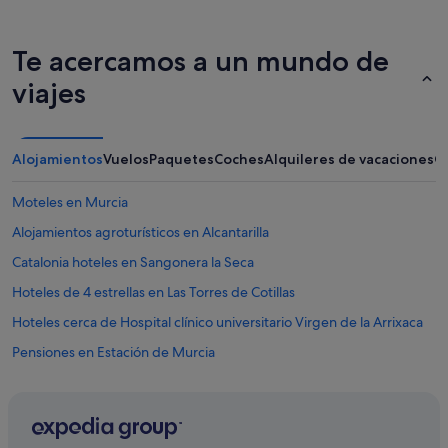
Te acercamos a un mundo de
viajes
Alojamientos
Vuelos
Paquetes
Coches
Alquileres de vacaciones
O
Moteles en Murcia
Alojamientos agroturísticos en Alcantarilla
Catalonia hoteles en Sangonera la Seca
Hoteles de 4 estrellas en Las Torres de Cotillas
Hoteles cerca de Hospital clínico universitario Virgen de la Arrixaca
Pensiones en Estación de Murcia
Puebla de Soto hoteles
Hoteles cerca de Parque Regional Carrascoy y El Valle
Pensiones en Las Torres de Cotillas