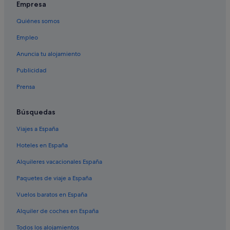
Empresa
B&B en Murcia
Quiénes somos
San Ginés hoteles
Empleo
Apartoteles en Alcantarilla
Anuncia tu alojamiento
Villas en Alcantarilla
Publicidad
Casas rurales en Alcantarilla
Prensa
Residences en Las Torres de Cotillas
Casas de campo en Alcantarilla
Búsquedas
Santos hoteles en Alcantarilla
Viajes a España
Sangonera la Seca hoteles
Hoteles en España
Hoteles cerca de Golf Delux
Alquileres vacacionales España
Apartamentos en Alcantarilla
Paquetes de viaje a España
Alcantarilla hoteles
Vuelos baratos en España
Posadas en Región de Murcia
Alquiler de coches en España
Accor Hotels en El Palmar
Santos hoteles en Sangonera la Seca
Todos los alojamientos