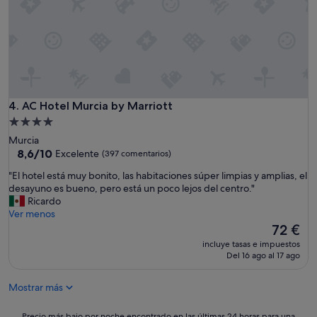
a
f
f
t
h
e
b
r
e
AC Hotel Murcia by Marriott
4. AC Hotel Murcia by Marriott
a
Alojamiento
k
de
Murcia
f
4.0 estrellas
8.6
8,6/10
Excelente
(397 comentarios)
a
sobre
s
"
"El hotel está muy bonito, las habitaciones súper limpias y amplias, el
10,
t
E
desayuno es bueno, pero está un poco lejos del centro."
Excelente,
a
l
Ricardo
(397 comentarios)
n
h
Ver menos
d
o
El
72 €
t
t
precio
h
incluye tasas e impuestos
e
actual
Del 16 ago al 17 ago
e
l
es
l
e
de
o
Mostrar más
s
72 €
c
t
a
á
Precio
Precio más bajo por noche encontrado en las últimas 24 horas para una