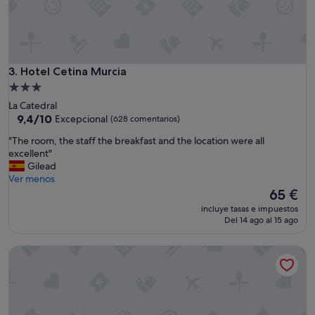
Hotel Cetina Murcia
3. Hotel Cetina Murcia
Alojamiento
de
La Catedral
3.0 estrellas
9.4
9,4/10
Excepcional
(628 comentarios)
sobre
"
"The room, the staff the breakfast and the location were all
10,
T
excellent"
Excepcional,
h
Gilead
(628 comentarios)
e
Ver menos
r
El
65 €
o
precio
incluye tasas e impuestos
o
actual
Del 14 ago al 15 ago
m
es
,
de
AC Hotel Murcia by Marriott
t
65 €
h
e
s
t