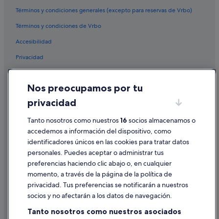
Hoteles con bar en Sober
Términos y condiciones generales (excepto para reservas de Vrbo)
Hoteles de golf en Pantón
Términos y condiciones de Vrbo
Hoteles cerca de Playa da Cova
Accesibilidad
Hoteles para bodas en Sober
Privacidad
Hoteles cerca de Bodega Abadía da Cova
Cookies
Hoteles cerca de Museo Pazo de Tor
Nos preocupamos por tu
Condiciones de uso
Hoteles que aceptan mascotas en Sober
privacidad
Información legal/contacto
Vilamelle hoteles
Tanto nosotros como nuestros
16
socios almacenamos o
Pautas sobre el contenido y cómo denunciar contenido
Casas de campo en Sober
accedemos a información del dispositivo, como
Cabañas en Vilamelle
identificadores únicos en las cookies para tratar datos
Ayuda
Villas en Pantón
personales. Puedes aceptar o administrar tus
Ayuda
preferencias haciendo clic abajo o, en cualquier
Casas rurales en Pantón
momento, a través de la página de la política de
Cancelar un vuelo
Hoteles en la playa en Monforte de Lemos
privacidad. Tus preferencias se notificarán a nuestros
Cancelar una reserva de hotel o de un alquiler vacacional
Cabañas en Pantón
socios y no afectarán a los datos de navegación.
Plazos de reembolso
Hoteles con spa en Sober
Tanto nosotros como nuestros asociados