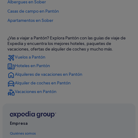
Albergues en Sober
Casas de campo en Pantón
Apartamentos en Sober
Apartamentos en Pantón
¿Vas a viajar a Pantón? Explora Pantón con las guías de viaje de
Casas rurales en Sober
Expedia y encuentra los mejores hoteles, paquetes de
Hoteles con spa en Pantón
vacaciones, ofertas de alquiler de coches y mucho más.
Vuelos a Pantón
B&B en Monforte de Lemos
Hoteles en Pantón
Hoteles con piscina en Sober
Alquileres de vacaciones en Pantón
Hotusa hoteles en Sober
Alquiler de coches en Pantón
Chalets en Pantón
Vacaciones en Pantón
Paradores hoteles en Pantón
Pensiones en Castro
Campings de caravanas en Pantón
Sober hoteles
Empresa
Hoteles de aventura en Monforte de Lemos
Quiénes somos