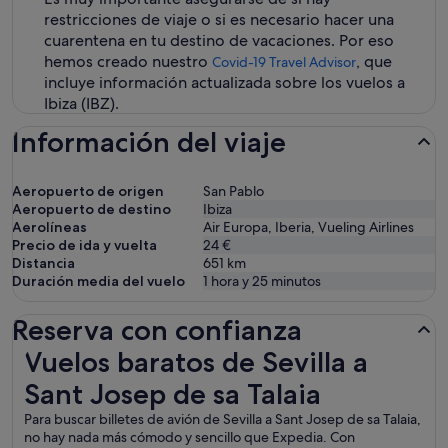
restricciones de viaje o si es necesario hacer una
cuarentena en tu destino de vacaciones. Por eso
hemos creado nuestro
, que
Covid-19 Travel Advisor
incluye información actualizada sobre los vuelos a
Ibiza (IBZ).
Información del viaje
Aeropuerto de origen
San Pablo
Aeropuerto de destino
Ibiza
Aerolíneas
Air Europa, Iberia, Vueling Airlines
Precio de ida y vuelta
24 €
Distancia
651
km
Duración media del vuelo
1 hora y 25 minutos
Reserva con confianza
Vuelos baratos de Sevilla a Sant Josep de sa Talaia
Vuelos baratos de Sevilla a
Sant Josep de sa Talaia
Para buscar billetes de avión de Sevilla a Sant Josep de sa Talaia,
no hay nada más cómodo y sencillo que Expedia. Con