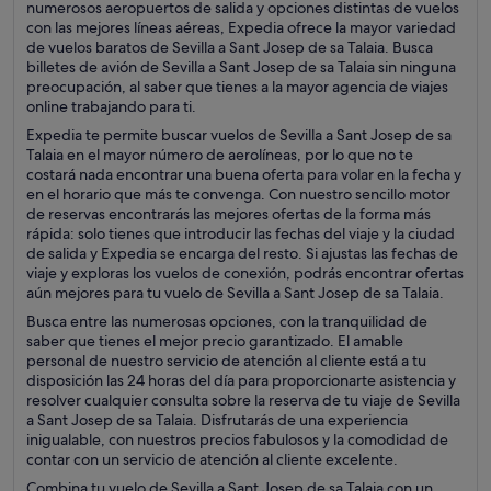
numerosos aeropuertos de salida y opciones distintas de vuelos
con las mejores líneas aéreas, Expedia ofrece la mayor variedad
de vuelos baratos de Sevilla a Sant Josep de sa Talaia. Busca
billetes de avión de Sevilla a Sant Josep de sa Talaia sin ninguna
preocupación, al saber que tienes a la mayor agencia de viajes
online trabajando para ti.
Expedia te permite buscar vuelos de Sevilla a Sant Josep de sa
Talaia en el mayor número de aerolíneas, por lo que no te
costará nada encontrar una buena oferta para volar en la fecha y
en el horario que más te convenga. Con nuestro sencillo motor
de reservas encontrarás las mejores ofertas de la forma más
rápida: solo tienes que introducir las fechas del viaje y la ciudad
de salida y Expedia se encarga del resto. Si ajustas las fechas de
viaje y exploras los vuelos de conexión, podrás encontrar ofertas
aún mejores para tu vuelo de Sevilla a Sant Josep de sa Talaia.
Busca entre las numerosas opciones, con la tranquilidad de
saber que tienes el mejor precio garantizado. El amable
personal de nuestro servicio de atención al cliente está a tu
disposición las 24 horas del día para proporcionarte asistencia y
resolver cualquier consulta sobre la reserva de tu viaje de Sevilla
a Sant Josep de sa Talaia. Disfrutarás de una experiencia
inigualable, con nuestros precios fabulosos y la comodidad de
contar con un servicio de atención al cliente excelente.
Combina tu vuelo de Sevilla a Sant Josep de sa Talaia con un