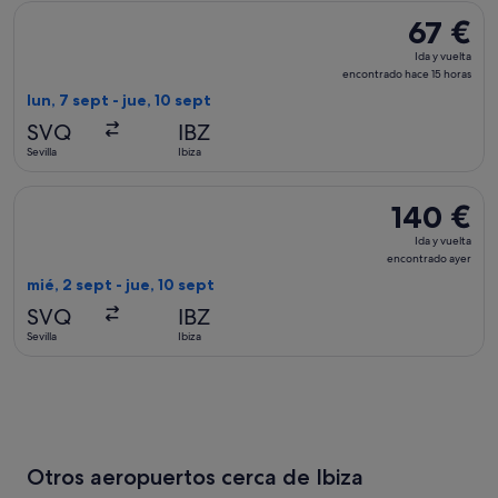
Seleccionar vuelo de Vueling Airlines, con salida el lun, 7 sep
67 €
67 €
Ida
Ida y vuelta
y
encontrado hace 15 horas
vuelta,
lun, 7 sept - jue, 10 sept
encontrad
SVQ
IBZ
hace
Sevilla
Ibiza
15 horas
Seleccionar vuelo de Air Europa, con salida el mié, 2 sept de 
140 €
140 €
Ida
Ida y vuelta
y
encontrado ayer
vuelta,
mié, 2 sept - jue, 10 sept
encontrado
SVQ
IBZ
ayer
Sevilla
Ibiza
Otros aeropuertos cerca de Ibiza