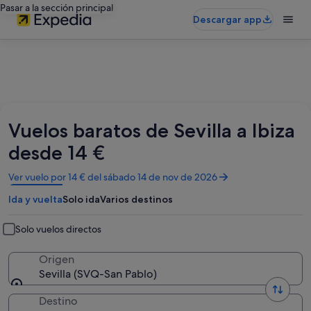
Pasar a la sección principal
Descargar app
Vuelos baratos de Sevilla a Ibiza
desde 14 €
Se
Ver vuelo por 14 € del sábado 14 de nov de 2026
abre
Ida y vuelta
Solo ida
Varios destinos
en
una
ventana
Solo vuelos directos
nueva
Origen
Sevilla (SVQ-San Pablo)
Destino