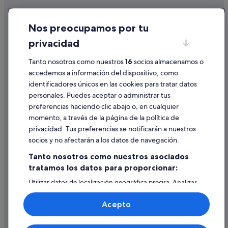
Cookies
Nos preocupamos por tu
Condiciones de uso
privacidad
Información legal/contacto
Tanto nosotros como nuestros
16
socios almacenamos o
Pautas sobre el contenido y cómo denunciar contenido
accedemos a información del dispositivo, como
identificadores únicos en las cookies para tratar datos
Ayuda
personales. Puedes aceptar o administrar tus
Ayuda
preferencias haciendo clic abajo o, en cualquier
momento, a través de la página de la política de
Cancelar un vuelo
privacidad. Tus preferencias se notificarán a nuestros
Cancelar una reserva de hotel o de un alquiler vacacional
socios y no afectarán a los datos de navegación.
Plazos de reembolso
Tanto nosotros como nuestros asociados
tratamos los datos para proporcionar:
Utilizar un cupón de Expedia
Utilizar datos de localización geográfica precisa. Analizar
Documentos para viajes internacionales
activamente las características del dispositivo para su
identificación. Almacenar la información en un dispositivo
Acepto
y/o acceder a ella. Publicidad y contenido personalizados,
medición de publicidad y contenido, investigación de
audiencia y desarrollo de servicios.