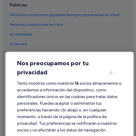
Políticas
Términos y condiciones generales (excepto para reservas de Vrbo)
Términos y condiciones de Vrbo
Accesibilidad
Privacidad
Cookies
Nos preocupamos por tu
Condiciones de uso
privacidad
Información legal/contacto
Tanto nosotros como nuestros
16
socios almacenamos o
Pautas sobre el contenido y cómo denunciar contenido
accedemos a información del dispositivo, como
identificadores únicos en las cookies para tratar datos
Ayuda
personales. Puedes aceptar o administrar tus
Ayuda
preferencias haciendo clic abajo o, en cualquier
momento, a través de la página de la política de
Cancelar un vuelo
privacidad. Tus preferencias se notificarán a nuestros
Cancelar una reserva de hotel o de un alquiler vacacional
socios y no afectarán a los datos de navegación.