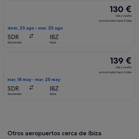
Seleccionar vuelo de Vueling Airlines, con salida el dom, 23
130 €
130 €
Ida
Ida y vuelta
y
encontrado hace 5 días
vuelta,
dom, 23 ago - mar, 25 ago
encontrado
SDR
IBZ
hace
Santander
Ibiza
5 días
Seleccionar vuelo de Iberia, con salida el mar, 18 may de San
139 €
139 €
Ida
Ida y vuelta
y
encontrado hace 6 días
vuelta,
mar, 18 may - mar, 25 may
encontrado
SDR
IBZ
hace
Santander
Ibiza
6 días
Otros aeropuertos cerca de Ibiza