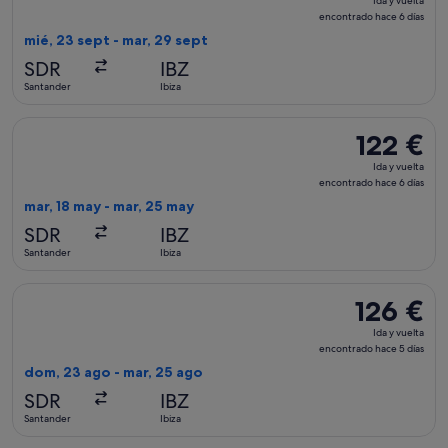
Ida y vuelta
y
encontrado hace 6 días
vuelta,
mié, 23 sept - mar, 29 sept
encontrado
SDR
IBZ
hace
Santander
Ibiza
6 días
Seleccionar vuelo de Iberia, con salida el mar, 18 may de San
122 €
122 €
Ida
Ida y vuelta
y
encontrado hace 6 días
vuelta,
mar, 18 may - mar, 25 may
encontrado
SDR
IBZ
hace
Santander
Ibiza
6 días
Seleccionar vuelo de Vueling Airlines, con salida el dom, 23 
126 €
126 €
Ida
Ida y vuelta
y
encontrado hace 5 días
vuelta,
dom, 23 ago - mar, 25 ago
encontrado
SDR
IBZ
hace
Santander
Ibiza
5 días