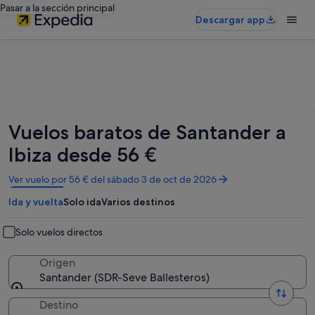
Pasar a la sección principal
Descargar app
Vuelos baratos de Santander a
Ibiza desde 56 €
Se
Ver vuelo por 56 € del sábado 3 de oct de 2026
abre
Ida y vuelta
Solo ida
Varios destinos
en
una
ventana
Solo vuelos directos
nueva
Origen
Santander (SDR-Seve Ballesteros)
Destino