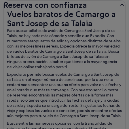
Reserva con confianza
Vuelos baratos de Camargo a Sant Josep de sa Talaia
Vuelos baratos de Camargo a
Sant Josep de sa Talaia
Para buscar billetes de avión de Camargo a Sant Josep de sa
Talaia, no hay nada más cómodo y sencillo que Expedia. Con
numerosos aeropuertos de salida y opciones distintas de vuelos
con las mejores líneas aéreas, Expedia ofrece la mayor variedad
de vuelos baratos de Camargo a Sant Josep de sa Talaia. Busca
billetes de avión de Camargo a Sant Josep de sa Talaia sin
ninguna preocupación, al saber que tienes a la mayor agencia
de viajes online trabajando para ti.
Expedia te permite buscar vuelos de Camargo a Sant Josep de
sa Talaia en el mayor número de aerolíneas, por lo que no te
costará nada encontrar una buena oferta para volar en la fecha y
en el horario que más te convenga. Con nuestro sencillo motor
de reservas encontrarás las mejores ofertas de la forma más
rápida: solo tienes que introducir las fechas del viaje y la ciudad
de salida y Expedia se encarga del resto. Si ajustas las fechas de
viaje y exploras los vuelos de conexión, podrás encontrar ofertas
aún mejores para tu vuelo de Camargo a Sant Josep de sa Talaia.
Busca entre las numerosas opciones, con la tranquilidad de
saber que tienes el mejor precio garantizado. El amable