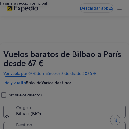
Pasar a la sección principal
Descargar app
Vuelos baratos de Bilbao a París
desde 67 €
Se
Ver vuelo por 67 € del miércoles 2 de dic de 2026
abre
Ida y vuelta
Solo ida
Varios destinos
en
una
ventana
Solo vuelos directos
nueva
Origen
Bilbao (BIO)
Destino