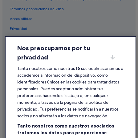
Términos y condiciones de Vrbo
Accesibilidad
Privacidad
Cookies
Nos preocupamos por tu
Condiciones de uso
privacidad
Información legal/contacto
Tanto nosotros como nuestros
16
socios almacenamos o
Pautas sobre el contenido y cómo denunciar contenido
accedemos a información del dispositivo, como
identificadores únicos en las cookies para tratar datos
Ayuda
personales. Puedes aceptar o administrar tus
Ayuda
preferencias haciendo clic abajo o, en cualquier
momento, a través de la página de la política de
Cancelar un vuelo
privacidad. Tus preferencias se notificarán a nuestros
Cancelar una reserva de hotel o de un alquiler vacacional
socios y no afectarán a los datos de navegación.
Plazos de reembolso
Tanto nosotros como nuestros asociados
tratamos los datos para proporcionar:
Utilizar un cupón de Expedia