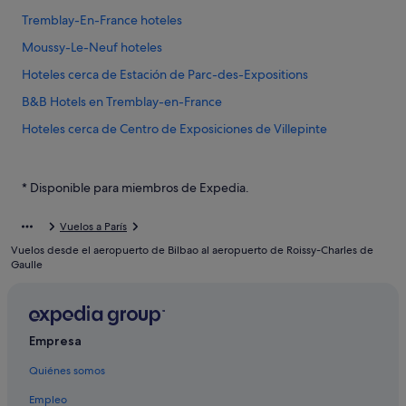
Tremblay-En-France hoteles
Moussy-Le-Neuf hoteles
Hoteles cerca de Estación de Parc-des-Expositions
B&B Hotels en Tremblay-en-France
Hoteles cerca de Centro de Exposiciones de Villepinte
Hoteles cerca de Roissy-Charles de Gaulle
Campings de caravanas en Roissy-en-France
* Disponible para miembros de Expedia.
Louvres hoteles
Vuelos a París
Mitry-Mory hoteles
Vuelos desde el aeropuerto de Bilbao al aeropuerto de Roissy-Charles de
París hoteles
Gaulle
Villeneuve-Sous-Dammartin hoteles
Hoteles cerca de Centro comercial Usines Centre Outlet
Empresa
Le Mesnil-Amelot hoteles
Quiénes somos
Hoteles con bar en Roissy-en-France
Les Mousseaux hoteles
Empleo