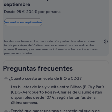
El
septiembre
mes
Desde 98 €-204 € por persona.
más
barato
Ver vuelos en septiembre
para
volar
suele
Los datos se basan en los precios de búsquedas de vuelos en clase
ser
turista para viajes de 10 días o menos en nuestros sitios web en los
últimos 12 meses, y son meramente informativos: los precios actuales
septiembre
pueden ser distintos.
Preguntas frecuentes
¿Cuánto cuesta un vuelo de BIO a CDG?
Los billetes de ida y vuelta entre Bilbao (BIO) y París
(CDG-Aeropuerto Roissy-Charles de Gaulle) están
disponibles desde 107 €, según las tarifas de la
última semana.
¿Tendré que pagar una tasa si cancelo mi vuelo de