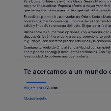
Para buscar billetes de avión de Orio al Serio a Madrid,
mejores líneas aéreas, Expedia ofrece la mayor variedad 
que tienes a la mayor agencia de viajes online trabajando 
Expedia te permite buscar vuelos de Orio al Serio a Madr
horario que más te convenga. Con nuestro sencillo motor d
salida y Expedia se encarga del resto. Si ajustas las fech
Busca entre las numerosas opciones, con la tranquilidad d
disposición las 24 horas del día para proporcionarte asist
inigualable, con nuestros precios fabulosos y la comodida
Combina tu vuelo de Orio al Serio a Madrid con un hotel 
ahora podrás conseguir descuentos adicionales. Con Exped
la seguridad de obtener una buena oferta.
Te acercamos a un mundo d
Alojamientos
Vuelos
Madrid hoteles