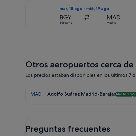
Seleccionar vuelo de Ryanair, con sa
mar, 18 ago - mié, 19 ago
BGY
MAD
Bérgamo
Madrid
Otros aeropuertos cerca de
Los precios estaban disponibles en los últimos 7 dí
Selecciona un vuelo a Adolfo Suárez Madrid-Baraj
MAD
Adolfo Suárez Madrid-Barajas
Más barato
M
Preguntas frecuentes