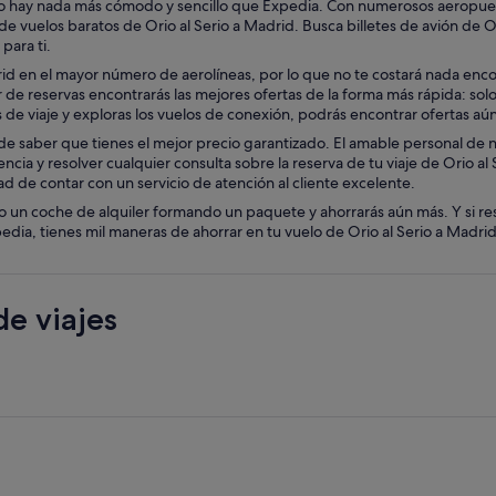
 no hay nada más cómodo y sencillo que Expedia. Con numerosos aeropuert
de vuelos baratos de Orio al Serio a Madrid. Busca billetes de avión de O
para ti.
id en el mayor número de aerolíneas, por lo que no te costará nada encon
e reservas encontrarás las mejores ofertas de la forma más rápida: solo t
as de viaje y exploras los vuelos de conexión, podrás encontrar ofertas aú
e saber que tienes el mejor precio garantizado. El amable personal de nue
encia y resolver cualquier consulta sobre la reserva de tu viaje de Orio a
d de contar con un servicio de atención al cliente excelente.
o un coche de alquiler formando un paquete y ahorrarás aún más. Y si re
ia, tienes mil maneras de ahorrar en tu vuelo de Orio al Serio a Madrid.
e viajes