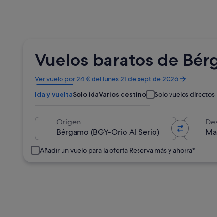
Vuelos baratos de Bé
Se
Ver vuelo por 24 € del lunes 21 de sept de 2026
abre
Ida y vuelta
Solo ida
Varios destinos
Solo vuelos directos
en
una
ventana
Origen
Des
nueva
Añadir un vuelo para la oferta Reserva más y ahorra*