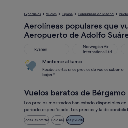
Expedia.es
Vuelos
España
Comunidad de Madrid
Vuelo
Aerolíneas populares que v
Aeropuerto de Adolfo Suár
Ryanair
Norwegian Air Internationa
Nor
Norwegian Air
Ryanair
International Ltd
Mantente al tanto
Recibe alertas si los precios de vuelos suben o
bajan.*
Vuelos baratos de Bérgamo
Los precios mostrados han estado disponibles en los
periodo especificado. Los precios y la disponibili
Todas las ofertas
Solo ida
Ida y vuelta