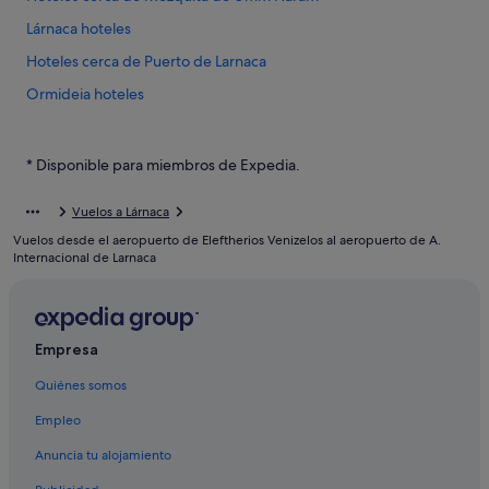
Lárnaca hoteles
Hoteles cerca de Puerto de Larnaca
Ormideia hoteles
Hoteles de lujo en Lárnaca
Agios Theodoros hoteles
* Disponible para miembros de Expedia.
Klavdia hoteles
Vuelos a Lárnaca
Kiti hoteles
Vuelos desde el aeropuerto de Eleftherios Venizelos al aeropuerto de A.
Distrito de Larnaca hoteles
Internacional de Larnaca
Oroklini hoteles
Villas en Lárnaca
Empresa
Quiénes somos
Empleo
Anuncia tu alojamiento