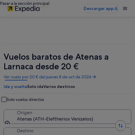
Pasar a la sección principal
Descargar app
Vuelos baratos de Atenas a
Larnaca desde 20 €
Se
Ver vuelo por 20 € del jueves 8 de oct de 2026
abre
Ida y vuelta
Solo ida
Varios destinos
en
una
ventana
Solo vuelos directos
nueva
Origen
Atenas (ATH-Eleftherios Venizelos)
Destino