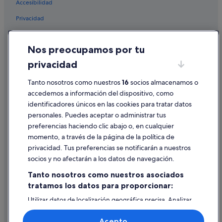
Accesibilidad
Privacidad
Cookies
Nos preocupamos por tu
Condiciones de uso
privacidad
Información legal/contacto
Tanto nosotros como nuestros
16
socios almacenamos o
Pautas sobre el contenido y cómo denunciar contenido
accedemos a información del dispositivo, como
identificadores únicos en las cookies para tratar datos
Ayuda
personales. Puedes aceptar o administrar tus
Ayuda
preferencias haciendo clic abajo o, en cualquier
momento, a través de la página de la política de
Cancelar un vuelo
privacidad. Tus preferencias se notificarán a nuestros
Cancelar una reserva de hotel o de un alquiler vacacional
socios y no afectarán a los datos de navegación.
Plazos de reembolso
Tanto nosotros como nuestros asociados
tratamos los datos para proporcionar:
Utilizar un cupón de Expedia
Utilizar datos de localización geográfica precisa. Analizar
Documentos para viajes internacionales
activamente las características del dispositivo para su
identificación. Almacenar la información en un dispositivo
Acepto