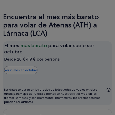
Encuentra el mes más barato
para volar de Atenas (ATH) a
Lárnaca (LCA)
El mes
más barato
para volar suele ser
El
octubre
mes
Desde 28 €-119 € por persona.
más
barato
Ver vuelos en octubre
para
volar
suele
Los datos se basan en los precios de búsquedas de vuelos en clase
ser
turista para viajes de 10 días o menos en nuestros sitios web en los
últimos 12 meses, y son meramente informativos: los precios actuales
octubre
pueden ser distintos.