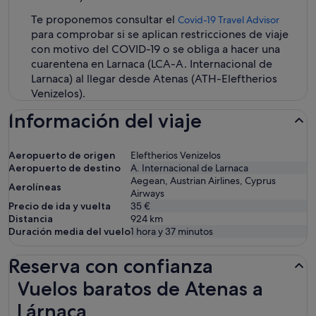
Te proponemos consultar el
Covid-19 Travel Advisor
para comprobar si se aplican restricciones de viaje
con motivo del COVID-19 o se obliga a hacer una
cuarentena en Larnaca (LCA-A. Internacional de
Larnaca) al llegar desde Atenas (ATH-Eleftherios
Venizelos).
Información del viaje
Aeropuerto de origen
Eleftherios Venizelos
Aeropuerto de destino
A. Internacional de Larnaca
Aegean, Austrian Airlines, Cyprus
Aerolíneas
Airways
Precio de ida y vuelta
35 €
Distancia
924
km
Duración media del vuelo
1 hora y 37 minutos
Reserva con confianza
Vuelos baratos de Atenas a Lárnaca
Vuelos baratos de Atenas a
Lárnaca