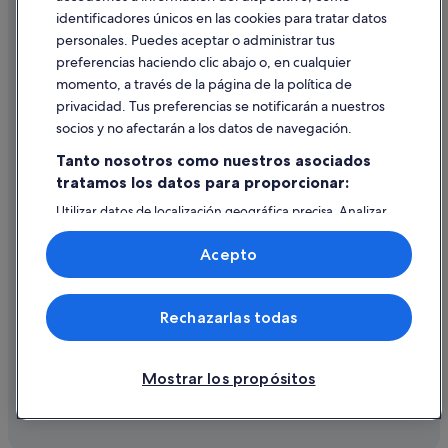
identificadores únicos en las cookies para tratar datos
Ayuda
personales. Puedes aceptar o administrar tus
Ayuda
preferencias haciendo clic abajo o, en cualquier
momento, a través de la página de la política de
Cancelar un vuelo
privacidad. Tus preferencias se notificarán a nuestros
Cancelar una reserva de hotel o de un alquiler vacacional
socios y no afectarán a los datos de navegación.
Plazos de reembolso
Tanto nosotros como nuestros asociados
tratamos los datos para proporcionar:
Utilizar un cupón de Expedia
Utilizar datos de localización geográfica precisa. Analizar
Documentos para viajes internacionales
activamente las características del dispositivo para su
identificación. Almacenar la información en un dispositivo
Acepto
y/o acceder a ella. Publicidad y contenido personalizados,
medición de publicidad y contenido, investigación de
audiencia y desarrollo de servicios.
© 2026 Expedia, Inc., una empresa de Expedia Group. Todos los
Rechazarlas todas
Lista de asociados (proveedores)
derechos reservados. Expedia y el logotipo de Expedia son marcas
comerciales o marcas comerciales registradas de Expedia, Inc.
Vacationspot, S.L., Agencia de Viajes, I-AV-0000631.3.
Mostrar los propósitos