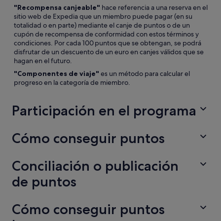
"Recompensa canjeable"
hace referencia a una reserva en el
sitio web de Expedia que un miembro puede pagar (en su
totalidad o en parte) mediante el canje de puntos o de un
cupón de recompensa de conformidad con estos términos y
condiciones. Por cada 100 puntos que se obtengan, se podrá
disfrutar de un descuento de un euro en canjes válidos que se
hagan en el futuro.
"Componentes de viaje"
es un método para calcular el
progreso en la categoría de miembro.
Participación en el programa
Cómo conseguir puntos
Si quieres conseguir puntos para una reserva válida, debes
haberte afiliado al programa antes de realizar la reserva y haber
iniciado sesión en tu cuenta cuando vayas a finalizarla. No
obtendrás puntos por las reservas que realices en el sitio web
Conciliación o publicación
Solo puede obtener puntos el titular de la cuenta a través de la
de Expedia si no has iniciado sesión en tu cuenta o si creas la
cual se ha realizado una reserva válida. El resto de personas que
de puntos
cuenta después de realizar la reserva, pero antes de finalizar el
aparezcan en el itinerario, denominadas "viajeros", no
viaje.
obtendrán puntos. Si eres un organizador de viajes que reserva
un viaje para otra persona mediante la configuración de
Como miembro del programa, recibirás algunas actualizaciones
Cómo conseguir puntos
Después de realizar una reserva válida, la cantidad anticipada
organizador de tu cuenta de Expedia, la cuenta que utilices
relacionadas con la cuenta, como información sobre tus puntos
de puntos que se obtendrán permanecerá en estado
para reservar el viaje obtendrá puntos por la reserva válida
o el estado de tu categoría. Los miembros tienen la opción de