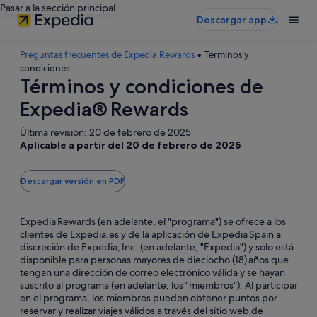
Pasar a la sección principal
Descargar app
Preguntas frecuentes de Expedia Rewards
• Términos y
condiciones
Términos y condiciones de
Expedia® Rewards
Última revisión: 20 de febrero de 2025
Aplicable a partir del 20 de febrero de 2025
Descargar versión en PDF
Se
abre
en
una
Expedia Rewards (en adelante, el "programa") se ofrece a los
ventana
clientes de Expedia.es y de la aplicación de Expedia Spain a
nueva
discreción de Expedia, Inc. (en adelante, "Expedia") y solo está
disponible para personas mayores de dieciocho (18) años que
tengan una dirección de correo electrónico válida y se hayan
suscrito al programa (en adelante, los "miembros"). Al participar
en el programa, los miembros pueden obtener puntos por
reservar y realizar viajes válidos a través del sitio web de