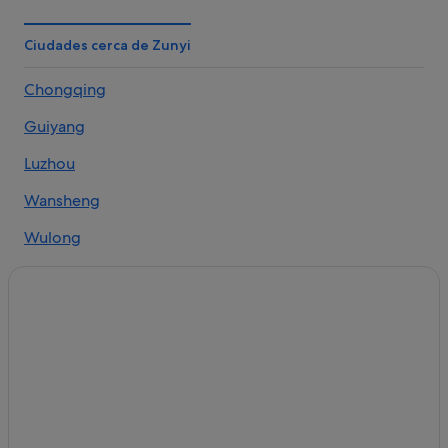
Ciudades cerca de Zunyi
Chongqing
Guiyang
Luzhou
Wansheng
Wulong
Qiandongnan
Qiannan
Tongren
Shibing County