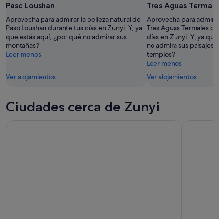
Paso Loushan
Tres Aguas Termale
10
noche,
próximo
ago
10
fin
Aprovecha para admirar la belleza natural de
Aprovecha para admirar 
ago
Paso Loushan durante tus días en Zunyi. Y, ya
de
Tres Aguas Termales de
que estás aquí, ¿por qué no admirar sus
días en Zunyi. Y, ya que
-
semana,
montañas?
no admira sus paisajes 
11
14
Leer menos
templos?
ago
ago
Leer menos
-
Ver alojamientos
Ver alojamientos
16
ago
Ciudades cerca de Zunyi