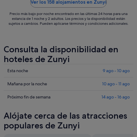
ago
Ver los 158 alojamientos en Zunyi
al
22
Precio más bajo por noche encontrado en las últimas 24 horas para una
estancia de 1 noche y 2 adultos. Los precios y la disponibilidad están
ago
sujetos a cambios. Pueden aplicarse términos y condiciones adicionales.
Consulta la disponibilidad en
hoteles de Zunyi
Comprueba
Esta noche
9 ago - 10 ago
los
precios
Comprueba
Mañana por la noche
10 ago - 11 ago
en
los
Zunyi
precios
Comprueba
Próximo fin de semana
14 ago - 16 ago
para
en
los
esta
Zunyi
precios
Alójate cerca de las atracciones
noche,
para
en
9
mañana
Zunyi
populares de Zunyi
ago
por
para
-
la
el