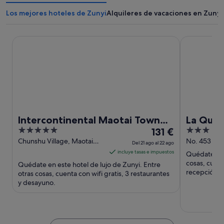
Los mejores hoteles de Zunyi
Alquileres de vacaciones en Zunyi
Intercontinental Maotai Town by IHG
La Quinta B
Intercontinental Maotai Town
La Quin
5
El
3
by IHG
131 €
Zunyi
out
precio
out
Chunshu Village, Maotai
No. 453 Fei
Del 21 ago al 22 ago
Town Zunyi Guizhou
of
es
of
incluye tasas e impuestos
Quédate en 
5
de
5
cosas, cuent
Quédate en este hotel de lujo de Zunyi. Entre
131 €
recepción la
otras cosas, cuenta con wifi gratis, 3 restaurantes
Dos atraccion
y desayuno.
por
noche
del
21