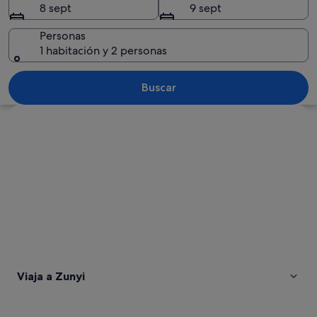
8 sept
9 sept
Personas
1 habitación y 2 personas
Un pueblo tradicional al anochecer, con
Buscar
Ver mapa
Viaja a Zunyi