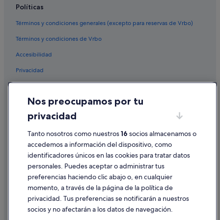
Políticas
Términos y condiciones generales (excepto para reservas de Vrbo)
Términos y condiciones de Vrbo
Accesibilidad
Privacidad
Cookies
Nos preocupamos por tu
Condiciones de uso
privacidad
Información legal/contacto
Tanto nosotros como nuestros
16
socios almacenamos o
Pautas sobre el contenido y cómo denunciar contenido
accedemos a información del dispositivo, como
identificadores únicos en las cookies para tratar datos
Ayuda
personales. Puedes aceptar o administrar tus
Ayuda
preferencias haciendo clic abajo o, en cualquier
momento, a través de la página de la política de
Cancelar un vuelo
privacidad. Tus preferencias se notificarán a nuestros
Cancelar una reserva de hotel o de un alquiler vacacional
socios y no afectarán a los datos de navegación.