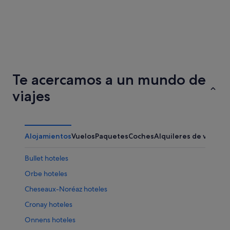
Basilea
Ginebra
Te acercamos a un mundo de
viajes
Alojamientos
Vuelos
Paquetes
Coches
Alquileres de vacaci
Bullet hoteles
Orbe hoteles
Cheseaux-Noréaz hoteles
Cronay hoteles
Onnens hoteles