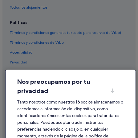
Todos los alojamientos
Políticas
Términos y condiciones generales (excepto para reservas de Vrbo)
Términos y condiciones de Vrbo
Accesibilidad
Privacidad
Cookies
Nos preocupamos por tu
Condiciones de uso
privacidad
Información legal/contacto
Tanto nosotros como nuestros
16
socios almacenamos o
Pautas sobre el contenido y cómo denunciar contenido
accedemos a información del dispositivo, como
identificadores únicos en las cookies para tratar datos
Ayuda
personales. Puedes aceptar o administrar tus
Ayuda
preferencias haciendo clic abajo o, en cualquier
momento, a través de la página de la política de
Cancelar un vuelo