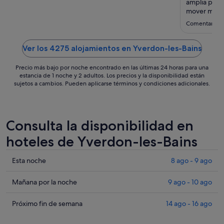
ago
amplia pero
al
mover mucho
y fría sin co
11
Comentario de
nada llega a
ago
hotel es la 
Ver los 4275 alojamientos en Yverdon-les-Bains
Precio más bajo por noche encontrado en las últimas 24 horas para una
estancia de 1 noche y 2 adultos. Los precios y la disponibilidad están
sujetos a cambios. Pueden aplicarse términos y condiciones adicionales.
Consulta la disponibilidad en
hoteles de Yverdon-les-Bains
Comprueba
Esta noche
8 ago - 9 ago
los
precios
Comprueba
Mañana por la noche
9 ago - 10 ago
en
los
Yverdon-
precios
Comprueba
Próximo fin de semana
14 ago - 16 ago
les-
en
los
Bains