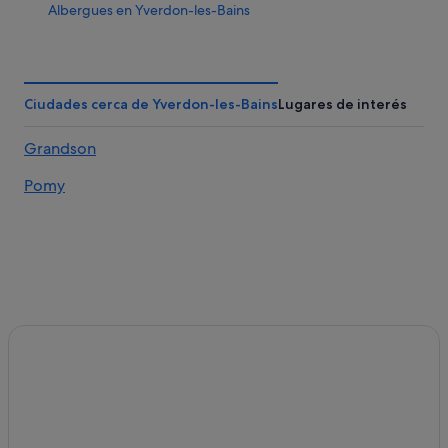
Albergues en Yverdon-les-Bains
Apartamentos en Yverdon-les-Bains
Yverdon-Les-Bains hoteles
Ciudades cerca de Yverdon-les-Bains
Lugares de interés
Grandson
Pomy