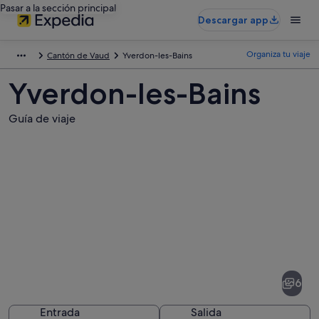
Pasar a la sección principal
Descargar app
Organiza tu viaje
Cantón de Vaud
Yverdon-les-Bains
Yverdon-les-Bains
Guía de viaje
Fotos
de
Yverdon-
6
les-
Bains
Entrada
Salida