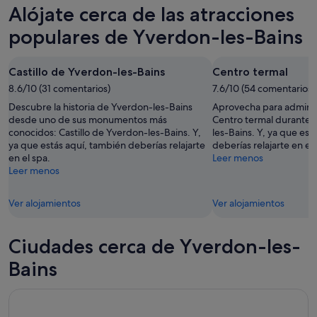
Yverdon-
precios
Alójate cerca de las atracciones
para
les-
en
esta
Bains
Yverdon-
populares de Yverdon-les-Bains
noche,
para
les-
8
mañana
Bains
Castillo de Yverdon-les-Bains
Centro termal
ago
por
para
-
8.6/10 (31 comentarios)
la
7.6/10 (54 comentarios)
el
9
noche,
próximo
Descubre la historia de Yverdon-les-Bains
Aprovecha para admirar 
ago
9
fin
desde uno de sus monumentos más
Centro termal durante t
conocidos: Castillo de Yverdon-les-Bains. Y,
les-Bains. Y, ya que est
ago
de
ya que estás aquí, también deberías relajarte
deberías relajarte en el 
-
semana,
en el spa.
Leer menos
10
14
Leer menos
ago
ago
-
Ver alojamientos
Ver alojamientos
16
ago
Ciudades cerca de Yverdon-les-
Bains