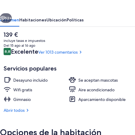
by
Hilton
erior
Siguiente
Washington,
52+
Resumen
Habitaciones
Ubicación
Políticas
D.C.
El
139 €
Downtown
precio
incluye tasas e impuestos
actual
Del 15 ago al 16 ago
es
Comentarios
Excelente
8,8
Ver 1013 comentarios
8,8 de 10
de
139 €
Servicios populares
Desayuno incluido
Se aceptan mascotas
Vestíbulo
Wifi gratis
Aire acondicionado
Gimnasio
Aparcamiento disponible
Abrir todos
Opciones de la habitación