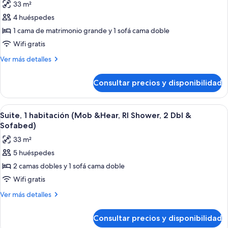
(2
33 m²
con
fotos
Queen
discapacidad,
4 huéspedes
de
bañera
Beds
1 cama de matrimonio grande y 1 sofá cama doble
Suite,
(2
and
Queen
1
Wifi gratis
Sofabed)
Beds
cama
Más
Ver más detalles
and
de
detalles
Sofabed)
de
matrimonio
Consultar precios y disponibilidad
Suite,
grande
1
con
cama
Abrir
Una habitación de hotel con sofá, repo
5
sofá
de
Suite, 1 habitación (Mob &Hear, RI Shower, 2 Dbl &
todas
matrimonio
cama,
Sofabed)
grande
las
bañera
33 m²
con
fotos
(1
sofá
5 huéspedes
de
cama,
Bedroom)
2 camas dobles y 1 sofá cama doble
Suite,
bañera
(1
1
Wifi gratis
Bedroom)
habitación
Más
Ver más detalles
(Mob
detalles
de
&Hear,
Consultar precios y disponibilidad
Suite,
RI