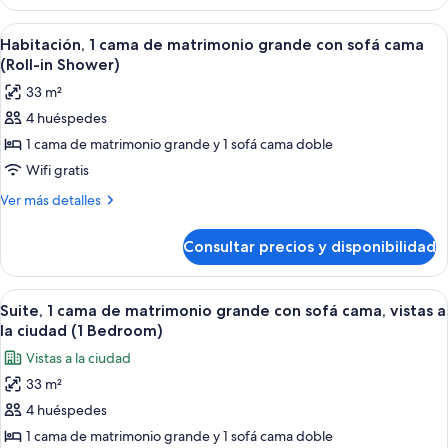
1
Shower,
habitación
Abrir
Habitación de hotel con una cama grand
5
2
(Mob
Habitación, 1 cama de matrimonio grande con sofá cama
todas
&Hear,
Dbl
(Roll-in Shower)
RI
las
&
33 m²
Shower,
fotos
Sofabed)
2
4 huéspedes
de
Dbl
1 cama de matrimonio grande y 1 sofá cama doble
Habitación,
&
Sofabed)
1
Wifi gratis
cama
Más
Ver más detalles
de
detalles
de
matrimonio
Consultar precios y disponibilidad
Habitación,
grande
1
con
cama
Abrir
Habitación de hotel con una cama gra
7
sofá
de
Suite, 1 cama de matrimonio grande con sofá cama, vistas a
todas
matrimonio
cama
la ciudad (1 Bedroom)
grande
las
(Roll-
Vistas a la ciudad
con
fotos
in
sofá
33 m²
de
cama
Shower)
4 huéspedes
Suite,
(Roll-
in
1
1 cama de matrimonio grande y 1 sofá cama doble