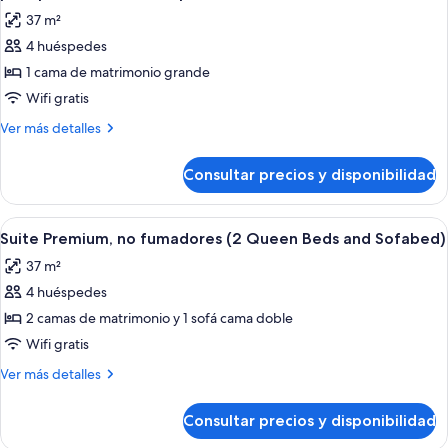
matrimonio
las
cama,
37 m²
grande
fotos
no
con
4 huéspedes
de
sofá
fumadores
1 cama de matrimonio grande
Suite
cama,
no
Premium,
Wifi gratis
fumadores
1
Más
Ver más detalles
cama
detalles
de
de
Consultar precios y disponibilidad
Suite
matrimonio
Premium,
grande,
1
Abrir
Habitación de hotel con dos camas, ve
7
accesible
cama
Suite Premium, no fumadores (2 Queen Beds and Sofabed)
todas
de
para
37 m²
matrimonio
las
personas
grande,
4 huéspedes
fotos
con
accesible
de
2 camas de matrimonio y 1 sofá cama doble
para
discapacidad,
Suite
personas
Wifi gratis
bañera
con
Premium,
Más
Ver más detalles
discapacidad,
no
detalles
bañera
fumadores
de
Consultar precios y disponibilidad
Suite
(2
Premium,