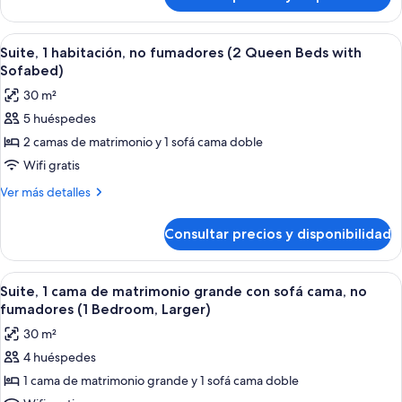
Premium
King
One
Suite
Bedroom
Abrir
Habitación de hotel con dos camas, ve
6
King
Suite, 1 habitación, no fumadores (2 Queen Beds with
todas
Suite
Sofabed)
las
30 m²
fotos
5 huéspedes
de
2 camas de matrimonio y 1 sofá cama doble
Suite,
1
Wifi gratis
habitación,
Más
Ver más detalles
no
detalles
de
fumadores
Consultar precios y disponibilidad
Suite,
(2
1
Queen
habitación,
Abrir
Una habitación de hotel con una cama g
5
Beds
no
Suite, 1 cama de matrimonio grande con sofá cama, no
todas
fumadores
with
fumadores (1 Bedroom, Larger)
(2
las
Sofabed)
30 m²
Queen
fotos
Beds
4 huéspedes
de
with
1 cama de matrimonio grande y 1 sofá cama doble
Suite,
Sofabed)