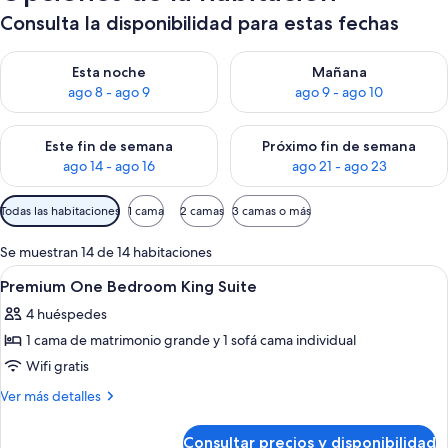
Consulta la disponibilidad para estas fechas
Consulta la disponibilidad para esta noche, ago 8 - ago 9
Consulta la disponibilidad pa
Esta noche
Mañana
ago 8 - ago 9
ago 9 - ago 10
Consulta la disponibilidad para este fin de semana, ago 14 - a
Consulta la disponibilidad par
Este fin de semana
Próximo fin de semana
ago 14 - ago 16
ago 21 - ago 23
Filtros
Todas las habitaciones
1 cama
2 camas
3 camas o más
disponibles
para
Se muestran 14 de 14 habitaciones
las
Abrir
Caja fuerte, escritorio, espacio para tr
6
Premium One Bedroom King Suite
habitaciones
todas
4 huéspedes
las
1 cama de matrimonio grande y 1 sofá cama individual
fotos
de
Wifi gratis
Premium
Más
Ver más detalles
One
detalles
de
Bedroom
Consultar precios y disponibilidad