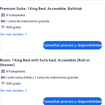
Queen
no
Abrir
Una habitación de hotel compacta con 
Beds
2
fumadores
Premium Suite, 1 King Bed, Accessible, Bathtub
todas
(2
and
4 huéspedes
Queen
las
Sofabed)
Beds
1 cama de matrimonio grande
fotos
and
de
Wifi gratis
Sofabed)
Premium
Más
Ver más detalles
Suite,
detalles
de
1
Consultar precios y disponibilidad
Premium
King
Suite,
Bed,
1
Abrir
Una habitación de hotel compacta con 
1
Accessible,
King
Room, 1 King Bed with Sofa bed, Accessible (Roll-in
todas
Bed,
Bathtub
Shower)
Accessible,
las
4 huéspedes
Bathtub
fotos
1 sofá cama doble y 1 cama de matrimonio grande
de
Wifi gratis
Room,
1
Más
Ver más detalles
detalles
King
de
Bed
Consultar precios y disponibilidad
Room,