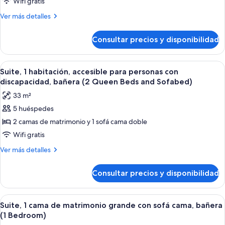
1
Wifi gratis
cama
Más
Ver más detalles
de
detalles
de
matrimonio
Consultar precios y disponibilidad
Suite,
grande
1
con
cama
Abrir
Una habitación de hotel con sofá, repo
5
sofá
de
Suite, 1 habitación, accesible para personas con
todas
matrimonio
cama,
discapacidad, bañera (2 Queen Beds and Sofabed)
grande
las
no
33 m²
con
fotos
fumadores
sofá
5 huéspedes
de
cama,
(1
2 camas de matrimonio y 1 sofá cama doble
Suite,
no
Bedroom,
fumadores
1
Wifi gratis
Larger)
(1
habitación,
Más
Ver más detalles
Bedroom,
accesible
detalles
Larger)
de
para
Consultar precios y disponibilidad
Suite,
personas
1
con
habitación,
Abrir
Habitación de hotel con una cama grand
5
discapacidad,
accesible
Suite, 1 cama de matrimonio grande con sofá cama, bañera
todas
para
bañera
(1 Bedroom)
personas
las