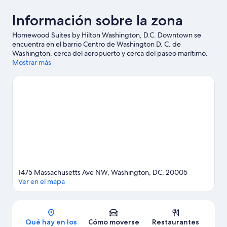
Información sobre la zona
Homewood Suites by Hilton Washington, D.C. Downtown se
encuentra en el barrio Centro de Washington D. C. de
Washington, cerca del aeropuerto y cerca del paseo marítimo.
Instituto Smithsonian y Museo Nacional de Historia Americana
Mostrar más
son lugares de visita obligada para los aficionados a la cultura;
añádelos a tu itinerario junto con Casa Blanca y Monumento a
Washington. Si quieres aprovechar para ver algún partido o
evento especial durante tu estancia, consulta el calendario de
Estadio Capital One Arena. Descubre todas las actividades
acuáticas que podrás hacer en la zona, como kayak o recorridos
en lancha motora; además, tendrás ocasión de disfrutar de la
naturaleza al aire libre con opciones tan variadas como el
ecoturismo o el ciclismo de montaña.
Ver guía de viaje de
Washington
1475 Massachusetts Ave NW, Washington, DC, 20005
Ver en el mapa
Mapa
Qué hay en los
Cómo moverse
Restaurantes