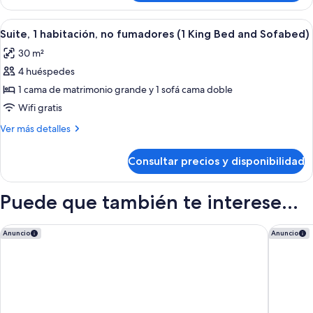
with
1
Sofa
King
Abrir
Una habitación de hotel moderna con s
6
Bed
bed,
Suite, 1 habitación, no fumadores (1 King Bed and Sofabed)
todas
with
Accessible
30 m²
Sofa
las
(Roll-
bed,
4 huéspedes
fotos
in
Accessible
de
1 cama de matrimonio grande y 1 sofá cama doble
(Roll-
Shower)
Suite,
in
Wifi gratis
Shower)
1
Más
Ver más detalles
habitación,
detalles
no
de
Consultar precios y disponibilidad
Suite,
fumadores
1
(1
habitación,
Puede que también te interese...
King
no
fumadores
Bed
(1
Crystal Gateway Marriott
Marriott
and
Anuncio
Anuncio
King
Sofabed)
Bed
and
Sofabed)