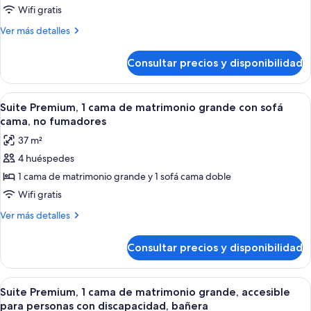
Shower)
cama
Wifi gratis
de
Más
Ver más detalles
matrimonio
detalles
grande
de
Consultar precios y disponibilidad
Suite,
con
1
sofá
cama
Abrir
Una habitación de hotel moderna con s
cama,
7
de
Suite Premium, 1 cama de matrimonio grande con sofá
todas
matrimonio
vistas
cama, no fumadores
grande
las
a
37 m²
con
fotos
la
sofá
4 huéspedes
de
ciudad
cama,
1 cama de matrimonio grande y 1 sofá cama doble
Suite
vistas
(1
a
Premium,
Wifi gratis
Bedroom)
la
1
Más
Ver más detalles
ciudad
cama
detalles
(1
de
de
Bedroom)
Consultar precios y disponibilidad
Suite
matrimonio
Premium,
grande
1
Abrir
Habitación de hotel con una cama grand
7
con
cama
Suite Premium, 1 cama de matrimonio grande, accesible
todas
de
sofá
para personas con discapacidad, bañera