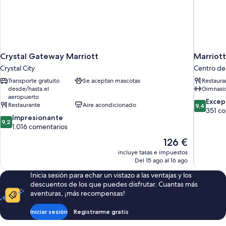
Crystal Gateway Marriott
Marriot
Crystal City
Centro de
Transporte gratuito
Se aceptan mascotas
Restaura
desde/hasta el
Gimnasi
aeropuerto
9.4
Excep
Restaurante
Aire acondicionado
9,4
sobre
351 c
9.2
Impresionante
10,
9,2
sobre
1.016 comentarios
Excepcion
10,
351 comen
El
126 €
Impresionante,
precio
incluye tasas e impuestos
1.016 comentarios
actual
Del 15 ago al 16 ago
es
Inicia sesión para echar un vistazo a las ventajas y los
de
descuentos de los que puedes disfrutar. Cuantas más
126 €
aventuras, ¡más recompensas!
Iniciar sesión
Registrarme gratis