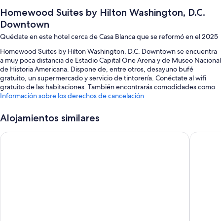
Homewood Suites by Hilton Washington, D.C.
Downtown
Quédate en este hotel cerca de Casa Blanca que se reformó en el 2025
Homewood Suites by Hilton Washington, D.C. Downtown se encuentra
a muy poca distancia de Estadio Capital One Arena y de Museo Nacional
de Historia Americana. Dispone de, entre otros, desayuno bufé
gratuito, un supermercado y servicio de tintorería. Conéctate al wifi
gratuito de las habitaciones. También encontrarás comodidades como
una chimenea en el vestíbulo y un gimnasio abierto las 24 horas.
Información sobre los derechos de cancelación
Aquí tienes otros servicios:
Alojamientos similares
Aparcamiento con asistencia (de pago), servicio de registro de
salida exprés y servicio de registro de entrada exprés
Residence Inn by Marriott Washington, DC Downtown
Hyatt H
Cajero o servicios bancarios, espacios sin humos y café o té en las
zonas comunes
Una caja fuerte en recepción, consigna de equipaje y una sala de
reuniones
Los viajeros hablan muy bien de aspectos como su desayuno y la
amabilidad del personal
Características de la habitación