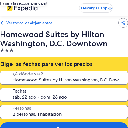
Pasar a la sección principal
Descargar app
Ver todos los alojamientos
Homewood Suites by Hilton
Washington, D.C. Downtown
Alojamiento
de
3.0 estrellas
Elige las fechas para ver los precios
¿A dónde vas?
Fechas
Personas