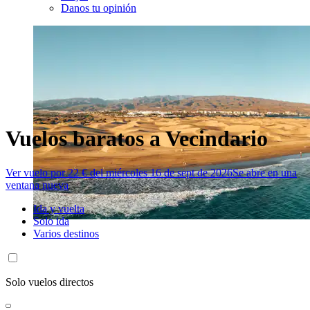
Danos tu opinión
Vuelos baratos a Vecindario
Ver vuelo por 22 € del miércoles 16 de sept de 2026
Se abre en una
ventana nueva
Ida y vuelta
Solo ida
Varios destinos
Solo vuelos directos