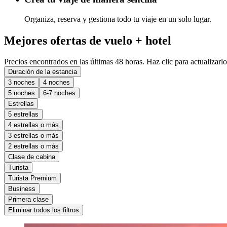
Organiza, reserva y gestiona todo tu viaje en un solo lugar.
Mejores ofertas de vuelo + hotel
Precios encontrados en las últimas 48 horas. Haz clic para actualizarlo
Duración de la estancia
3 noches
4 noches
5 noches
6-7 noches
Estrellas
5 estrellas
4 estrellas o más
3 estrellas o más
2 estrellas o más
Clase de cabina
Turista
Turista Premium
Business
Primera clase
Eliminar todos los filtros