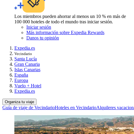
Los miembros pueden ahorrar al menos un 10 % en más de
100 000 hoteles de todo el mundo tras iniciar sesión.
Iniciar sesión
Más información sobre Expedia Rewards
Danos tu opinión
Expedia.es
Vecindario
Santa Lucía
Gran Canaria
Islas Canarias
España
Europa
Vuelo + Hotel
Expedia.es
Organiza tu viaje
Guía de viaje de Vecindario
Hoteles en Vecindario
Alquileres vacacion