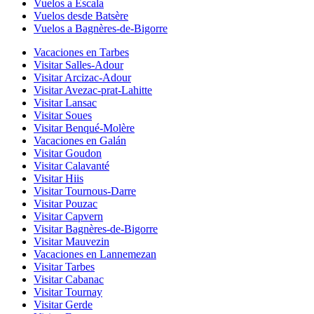
Vuelos a Escala
Vuelos desde Batsère
Vuelos a Bagnères-de-Bigorre
Vacaciones en Tarbes
Visitar Salles-Adour
Visitar Arcizac-Adour
Visitar Avezac-prat-Lahitte
Visitar Lansac
Visitar Soues
Visitar Benqué-Molère
Vacaciones en Galán
Visitar Goudon
Visitar Calavanté
Visitar Hiis
Visitar Tournous-Darre
Visitar Pouzac
Visitar Capvern
Visitar Bagnères-de-Bigorre
Visitar Mauvezin
Vacaciones en Lannemezan
Visitar Tarbes
Visitar Cabanac
Visitar Tournay
Visitar Gerde