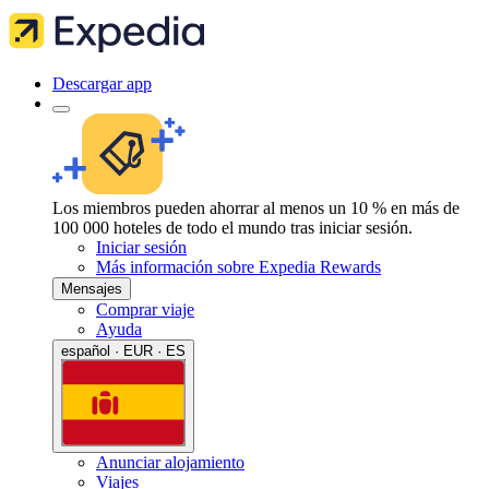
Descargar app
Los miembros pueden ahorrar al menos un 10 % en más de
100 000 hoteles de todo el mundo tras iniciar sesión.
Iniciar sesión
Más información sobre Expedia Rewards
Mensajes
Comprar viaje
Ayuda
español · EUR · ES
Anunciar alojamiento
Viajes