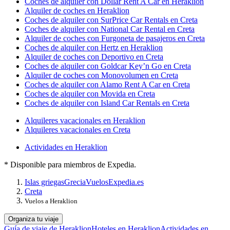
Coches de alquiler con Dollar Rent A Car en Heraklion
Alquiler de coches en Heraklion
Coches de alquiler con SurPrice Car Rentals en Creta
Coches de alquiler con National Car Rental en Creta
Alquiler de coches con Furgoneta de pasajeros en Creta
Coches de alquiler con Hertz en Heraklion
Alquiler de coches con Deportivo en Creta
Coches de alquiler con Goldcar Key’n Go en Creta
Alquiler de coches con Monovolumen en Creta
Coches de alquiler con Alamo Rent A Car en Creta
Coches de alquiler con Movida en Creta
Coches de alquiler con Island Car Rentals en Creta
Alquileres vacacionales en Heraklion
Alquileres vacacionales en Creta
Actividades en Heraklion
* Disponible para miembros de Expedia.
Islas griegas
Grecia
Vuelos
Expedia.es
Creta
Vuelos a Heraklion
Organiza tu viaje
Guía de viaje de Heraklion
Hoteles en Heraklion
Actividades en