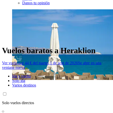
Danos tu opinión
Vuelos baratos a Heraklion
Ver vuelo por 44 € del martes 1 de sept de 2026
Se abre en una
ventana nueva
Ida y vuelta
Solo ida
Varios destinos
Solo vuelos directos