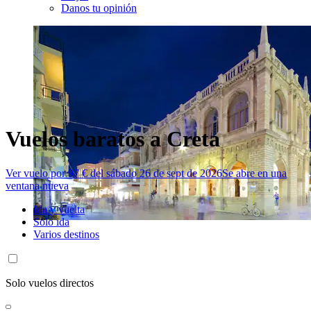
Danos tu opinión
Vuelos baratos a Creta
Ver vuelo por 97 € del sábado 26 de sept de 2026
Se abre en una
ventana nueva
Ida y vuelta
Solo ida
Varios destinos
Solo vuelos directos