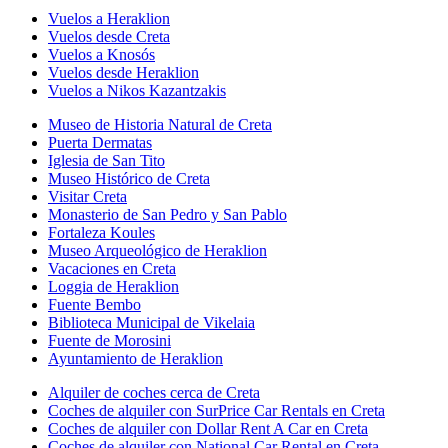
Vuelos a Heraklion
Vuelos desde Creta
Vuelos a Knosós
Vuelos desde Heraklion
Vuelos a Nikos Kazantzakis
Museo de Historia Natural de Creta
Puerta Dermatas
Iglesia de San Tito
Museo Histórico de Creta
Visitar Creta
Monasterio de San Pedro y San Pablo
Fortaleza Koules
Museo Arqueológico de Heraklion
Vacaciones en Creta
Loggia de Heraklion
Fuente Bembo
Biblioteca Municipal de Vikelaia
Fuente de Morosini
Ayuntamiento de Heraklion
Alquiler de coches cerca de Creta
Coches de alquiler con SurPrice Car Rentals en Creta
Coches de alquiler con Dollar Rent A Car en Creta
Coches de alquiler con National Car Rental en Creta