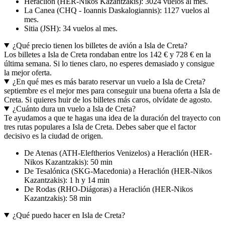
Heraclión (HER-Nikos Kazantzakis): 3024 vuelos al mes.
La Canea (CHQ - Ioannis Daskalogiannis): 1127 vuelos al
mes.
Sitia (JSH): 34 vuelos al mes.
¿Qué precio tienen los billetes de avión a Isla de Creta?
Los billetes a Isla de Creta rondaban entre los 142 € y 728 € en la
última semana. Si lo tienes claro, no esperes demasiado y consigue
la mejor oferta.
¿En qué mes es más barato reservar un vuelo a Isla de Creta?
septiembre es el mejor mes para conseguir una buena oferta a Isla de
Creta. Si quieres huir de los billetes más caros, olvídate de agosto.
¿Cuánto dura un vuelo a Isla de Creta?
Te ayudamos a que te hagas una idea de la duración del trayecto con
tres rutas populares a Isla de Creta. Debes saber que el factor
decisivo es la ciudad de origen.
De Atenas (ATH-Eleftherios Venizelos) a Heraclión (HER-
Nikos Kazantzakis): 50 min
De Tesalónica (SKG-Macedonia) a Heraclión (HER-Nikos
Kazantzakis): 1 h y 14 min
De Rodas (RHO-Diágoras) a Heraclión (HER-Nikos
Kazantzakis): 58 min
¿Qué puedo hacer en Isla de Creta?