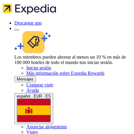
Descargar app
Los miembros pueden ahorrar al menos un 10 % en más de
100 000 hoteles de todo el mundo tras iniciar sesión.
Iniciar sesión
Más información sobre Expedia Rewards
Mensajes
Comprar viaje
Ayuda
español · EUR · ES
Anunciar alojamiento
Viajes