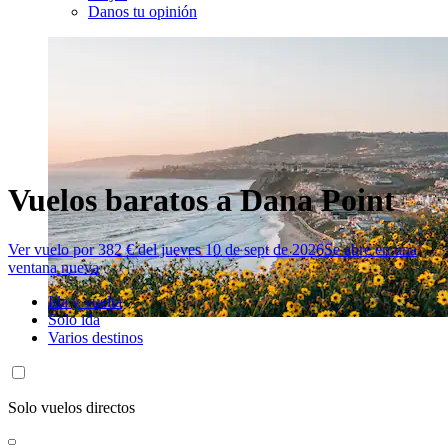
Danos tu opinión
Vuelos baratos a Dana Point
Ver vuelo por 382 € del jueves 10 de sept de 2026
Se abre en una
ventana nueva
Ida y vuelta
Solo ida
Varios destinos
Solo vuelos directos