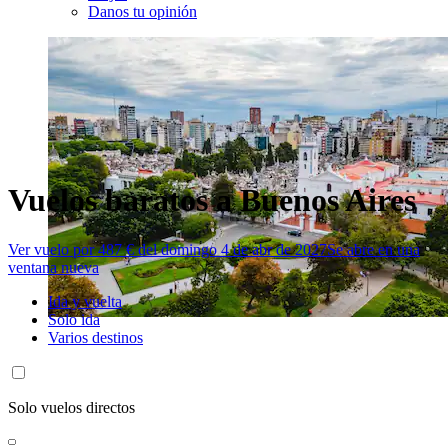
Danos tu opinión
Vuelos baratos a Buenos Aires
Ver vuelo por 487 € del domingo 4 de abr de 2027
Se abre en una
ventana nueva
Ida y vuelta
Solo ida
Varios destinos
Solo vuelos directos