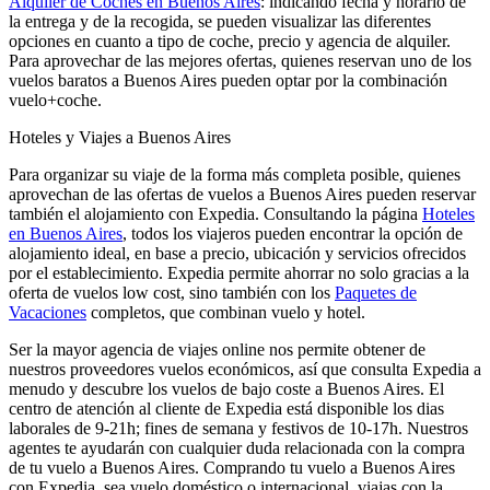
Alquiler de Coches en Buenos Aires
: indicando fecha y horario de
la entrega y de la recogida, se pueden visualizar las diferentes
opciones en cuanto a tipo de coche, precio y agencia de alquiler.
Para aprovechar de las mejores ofertas, quienes reservan uno de los
vuelos baratos a Buenos Aires pueden optar por la combinación
vuelo+coche.
Hoteles y Viajes a Buenos Aires
Para organizar su viaje de la forma más completa posible, quienes
aprovechan de las ofertas de vuelos a Buenos Aires pueden reservar
también el alojamiento con Expedia. Consultando la página
Hoteles
en Buenos Aires
, todos los viajeros pueden encontrar la opción de
alojamiento ideal, en base a precio, ubicación y servicios ofrecidos
por el establecimiento. Expedia permite ahorrar no solo gracias a la
oferta de vuelos low cost, sino también con los
Paquetes de
Vacaciones
completos, que combinan vuelo y hotel.
Ser la mayor agencia de viajes online nos permite obtener de
nuestros proveedores vuelos económicos, así que consulta Expedia a
menudo y descubre los vuelos de bajo coste a Buenos Aires. El
centro de atención al cliente de Expedia está disponible los dias
laborales de 9-21h; fines de semana y festivos de 10-17h. Nuestros
agentes te ayudarán con cualquier duda relacionada con la compra
de tu vuelo a Buenos Aires. Comprando tu vuelo a Buenos Aires
con Expedia, sea vuelo doméstico o internacional, viajas con la