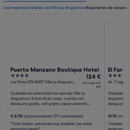
Los mejores hoteles de Villa La Angostura
Alquileres de vacacio
Puerto Manzano Boutique Hotel
El Faro Bou
Puerto Manzano Boutique Hotel
El Faro
4
El
4.5
124 €
DON
out
precio
out
Los Pinos 576 8407 Villa La Angostura
Av. 7 Lagos 
Del 9 ago al 10
Villa La Angostura Puerto Manzano
ago
Neuquen
of
es
of
Quédate en este hotel con spa de Villa La
Quédate en e
5
de
5
Angostura. Entre otras cosas, cuenta con
Angostura. E
124 €
desayuno gratis, wifi gratis y aparcamiento
desayuno gra
por
gratuito. Dos atracciones turísticas ...
gratuito. Dos
noche
9,2
/
10
¡Impresionante! (77 comentarios)
9
/
10
¡Impre
del
"Todo limpio, personal muy amable! Las vistas
"instalacion
9
espectaculares!"
tenía picina 