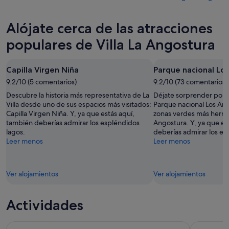
para
La
en
los
esta
Angostura
Villa
precios
Alójate cerca de las atracciones
noche,
para
La
en
6
mañana
Angostura
Villa
populares de Villa La Angostura
ago
por
para
La
-
la
este
Angostura
Capilla Virgen Niña
Parque nacional Lo
7
noche,
fin
para
ago
7
9.2/10 (5 comentarios)
de
9.2/10 (73 comentarios)
el
ago
semana,
próximo
Descubre la historia más representativa de La
Déjate sorprender por l
-
7
fin
Villa desde uno de sus espacios más visitados:
Parque nacional Los Arr
Capilla Virgen Niña. Y, ya que estás aquí,
8
zonas verdes más hermos
ago
de
también deberías admirar los espléndidos
Angostura. Y, ya que es
ago
-
semana,
lagos.
deberías admirar los es
9
14
Leer menos
Leer menos
ago
ago
-
16
Ver alojamientos
Ver alojamientos
ago
Actividades
Tour al Monte Tronador y al Glaciar Negro
San Martin