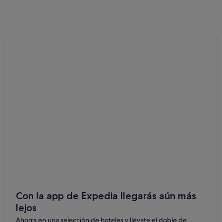
Hoteles de negocios en Villa La Angostura
Hoteles de golf en Villa La Angostura
Moteles en Villa La Angostura
Puerto Manzano hoteles
Villa La Angostura hoteles
Cabañas en Villa La Angostura
Hoteles de 3 estrellas en Villa La Angostura
Albergues en Villa La Angostura
Apartoteles en Villa La Angostura
Apartamentos en Villa La Angostura
Casas privadas de vacaciones en Villa La Angostura
Barrio Las Balsas hoteles
Con la app de Expedia llegarás aún más
lejos
Ahorra en una selección de hoteles y llévate el doble de