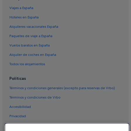
Viajes a España
Hoteles en España
Alquileres vacacionales España
Paquetes de viaje a España
Vuelos baratos en España
Alquiler de coches en España
Todos los alojamientos
Políticas
Términos y condiciones generales (excepto para reservas de Vrbo)
Términos y condiciones de Vrbo
Accesibilidad
Privacidad
Cookies