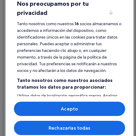
Nos preocupamos por tu
Condiciones de uso
privacidad
Información legal/contacto
Pautas sobre el contenido y cómo denunciar contenido
Tanto nosotros como nuestros
16
socios almacenamos o
accedemos a información del dispositivo, como
identificadores únicos en las cookies para tratar datos
Ayuda
personales. Puedes aceptar o administrar tus
Ayuda
preferencias haciendo clic abajo o, en cualquier
momento, a través de la página de la política de
Cancelar un vuelo
privacidad. Tus preferencias se notificarán a nuestros
Cancelar una reserva de hotel o de un alquiler vacacional
socios y no afectarán a los datos de navegación.
Plazos de reembolso
Tanto nosotros como nuestros asociados
tratamos los datos para proporcionar:
Utilizar un cupón de Expedia
Utilizar datos de localización geográfica precisa. Analizar
Documentos para viajes internacionales
activamente las características del dispositivo para su
identificación. Almacenar la información en un dispositivo
Acepto
y/o acceder a ella. Publicidad y contenido personalizados,
medición de publicidad y contenido, investigación de
audiencia y desarrollo de servicios.
© 2026 Expedia, Inc., una empresa de Expedia Group. Todos los
Rechazarlas todas
Lista de asociados (proveedores)
derechos reservados. Expedia y el logotipo de Expedia son marcas
comerciales o marcas comerciales registradas de Expedia, Inc.