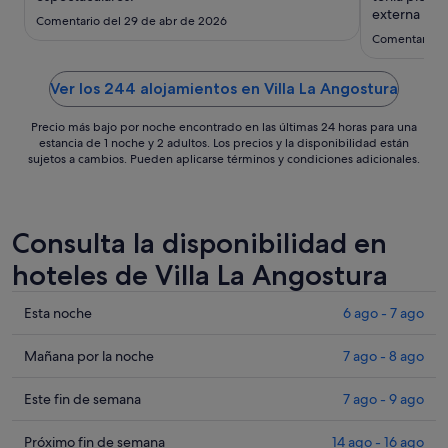
ago
externa no e
Comentario del 29 de abr de 2026
al
inhabilitada
Comentario de
10
limitado y l
ago
que elabora
en el restaur
Ver los 244 alojamientos en Villa La Angostura
Precio más bajo por noche encontrado en las últimas 24 horas para una
estancia de 1 noche y 2 adultos. Los precios y la disponibilidad están
sujetos a cambios. Pueden aplicarse términos y condiciones adicionales.
Consulta la disponibilidad en
hoteles de Villa La Angostura
Comprueba
Esta noche
6 ago - 7 ago
los
precios
Comprueba
Mañana por la noche
7 ago - 8 ago
en
los
Villa
precios
Comprueba
Este fin de semana
7 ago - 9 ago
La
en
los
Angostura
Villa
precios
Comprueba
Próximo fin de semana
14 ago - 16 ago