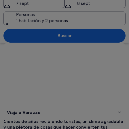
7 sept
8 sept
Personas
1 habitación y 2 personas
Una ciudad costera con montañas al fo
Buscar
Ver mapa
Viaja a Varazze
Cientos de años recibiendo turistas, un clima agradable
y una plétora de cosas que hacer convierten tus