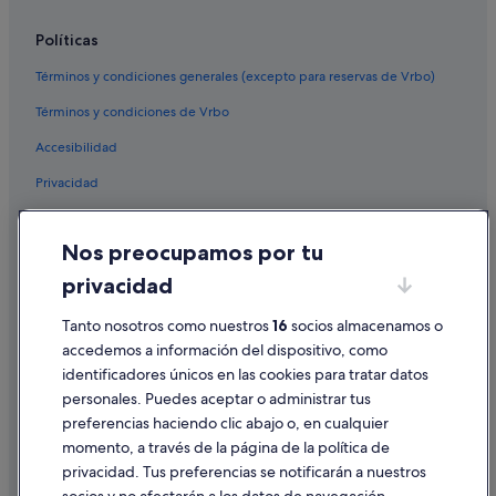
Políticas
Términos y condiciones generales (excepto para reservas de Vrbo)
Términos y condiciones de Vrbo
Accesibilidad
Privacidad
Cookies
Nos preocupamos por tu
Condiciones de uso
privacidad
Información legal/contacto
Tanto nosotros como nuestros
16
socios almacenamos o
Pautas sobre el contenido y cómo denunciar contenido
accedemos a información del dispositivo, como
identificadores únicos en las cookies para tratar datos
Ayuda
personales. Puedes aceptar o administrar tus
Ayuda
preferencias haciendo clic abajo o, en cualquier
momento, a través de la página de la política de
Cancelar un vuelo
privacidad. Tus preferencias se notificarán a nuestros
Cancelar una reserva de hotel o de un alquiler vacacional