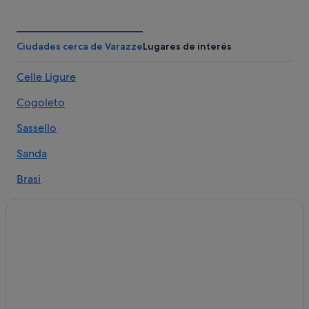
Mele hoteles
Arenzano hoteles
Vado Ligure hoteles
Ciudades cerca de Varazze
Lugares de interés
Hoteles cerca de Iglesia del Niño Jesús de Praga
Celle Ligure
Campings de caravanas en Savona
Cogoleto
Noli hoteles
Pegli hoteles
Sassello
Spotorno hoteles
Sanda
Hoteles en la playa en Savona
Brasi
Savona hoteles
Stella
Albissola Marina hoteles
Alpicella
Savona hoteles
Albisola Superiore hoteles
Cogoleto hoteles
Varazze hoteles