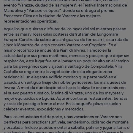
evento "Varazze, ciudad de las mujeres", el Festival Internacional de
Mandolina y "Varazze es ópera", donde se entrega el premio
Francesco Cilea de la ciudad de Varazze a las mejores
representaciones operísticas.
Aquellos que quieran disfrutar de los rayos del sol mientras pasean
entre las maravillosas calas costeras disfrutarán del Lungomare
Europa. Construida sobre una antigua vía de ferrocarril, esta ruta de
cinco kilómetros de largo conecta Varazze con Cogoleto. En el
mismo recorrido se encuentra Piani di Invrea. Famoso en la
actualidad por sus pinos marítimos, mimosas y paisajes que dejan sin
respiración, este lugar fue en el pasado un popular alto en el camino
para los peregrinos que viajaban a Santiago de Compostela. Villa
Castello se erige entre la vegetación de esta elegante zona
residencial, un elegante edificio morisco que perteneció en el
pasado a un antiguo linaje de nobles genoveses, los marqueses de
Invrea. A medida que desciendas hacia la playa te encontrarás con
el nuevo puerto turístico, Marina di Varazze, uno de los mayores y
mejor equipados de Liguria. Aquí encontrarás restaurantes, tiendas
y casas de prestigio frente al mar. En la pequeña plaza se suelen
celebrar eventos, exposiciones y mercados.
Para los entusiastas del deporte, unas vacaciones en Varazze son
perfectas para practicar surf, vela, senderismo, ciclismo de montaña
y escalada. Incluso puedes montar a caballo, patinar y jugar al tenis o
a las bochas. Encuentra una oferta de viajes baratos a Varazze y la