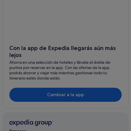
Voltri hoteles
Hoteles cerca de Estación de tren de Genova Vesima
Sassello hoteles
Urbe hoteles
Altare hoteles
Con la app de Expedia llegarás aún más
lejos
Ahorra en una selección de hoteles y llévate el doble de
puntos por reservar en la app. Con las ofertas de la app,
podrás ahorrar y viajar más mientras gestionas todo tu
itinerario estés donde estés.
Cambiar a la app