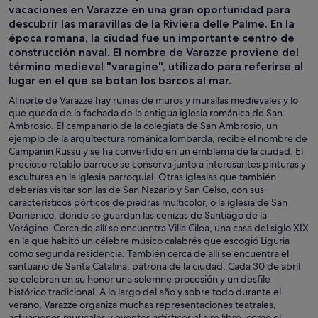
vacaciones en Varazze en una gran oportunidad para
descubrir las maravillas de la Riviera delle Palme. En la
época romana, la ciudad fue un importante centro de
construcción naval. El nombre de Varazze proviene del
término medieval "varagine", utilizado para referirse al
lugar en el que se botan los barcos al mar.
Al norte de Varazze hay ruinas de muros y murallas medievales y lo
que queda de la fachada de la antigua iglesia románica de San
Ambrosio. El campanario de la colegiata de San Ambrosio, un
ejemplo de la arquitectura románica lombarda, recibe el nombre de
Campanin Russu y se ha convertido en un emblema de la ciudad. El
precioso retablo barroco se conserva junto a interesantes pinturas y
esculturas en la iglesia parroquial. Otras iglesias que también
deberías visitar son las de San Nazario y San Celso, con sus
característicos pórticos de piedras multicolor, o la iglesia de San
Domenico, donde se guardan las cenizas de Santiago de la
Vorágine. Cerca de allí se encuentra Villa Cilea, una casa del siglo XIX
en la que habitó un célebre músico calabrés que escogió Liguria
como segunda residencia. También cerca de allí se encuentra el
santuario de Santa Catalina, patrona de la ciudad. Cada 30 de abril
se celebran en su honor una solemne procesión y un desfile
histórico tradicional. A lo largo del año y sobre todo durante el
verano, Varazze organiza muchas representaciones teatrales,
actuaciones musicales y eventos artísticos al aire libre, como el