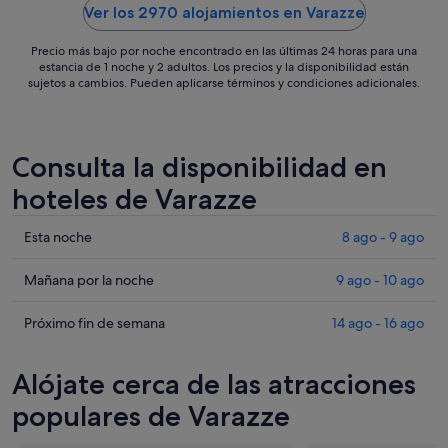
Ver los 2970 alojamientos en Varazze
Precio más bajo por noche encontrado en las últimas 24 horas para una
estancia de 1 noche y 2 adultos. Los precios y la disponibilidad están
sujetos a cambios. Pueden aplicarse términos y condiciones adicionales.
Consulta la disponibilidad en
hoteles de Varazze
Comprueba
Esta noche
8 ago - 9 ago
los
precios
Comprueba
Mañana por la noche
9 ago - 10 ago
en
los
Varazze
precios
Comprueba
Próximo fin de semana
14 ago - 16 ago
para
en
los
esta
Varazze
precios
Alójate cerca de las atracciones
noche,
para
en
8
mañana
Varazze
populares de Varazze
ago
por
para
-