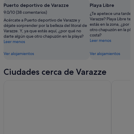
la
el
Puerto deportivo de Varazze
Playa Libre
9
noche,
próximo
ago
9.0/10 (38 comentarios)
9
fin
¿Te apetece una tarde d
ago
de
Varazze? Playa Libre te 
Acércate a Puerto deportivo de Varazze y
estás en la zona, ¿por 
-
semana,
déjate sorprender por la belleza del litoral de
otro chapuzón en la play
Varazze. Y, ya que estás aquí, ¿por qué no
10
14
costa?
darte algún que otro chapuzón en la playa?
ago
ago
Leer menos
Leer menos
-
16
Ver alojamientos
Ver alojamientos
ago
Ciudades cerca de Varazze