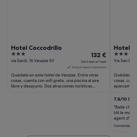
Hotel Coccodrillo
Hotel L
3
El
3
132 €
out
precio
out
via Sardi, 16 Varazze SV
Via San Dom
Del 6 sept al 7 sept
Varazze SV
of
es
of
incluye tasas e impuestos
5
de
5
Quédate en este hotel de Varazze. Entre otras
Quédate en 
132 €
cosas, cuenta con wifi gratis, una piscina al aire
cosas, cuent
libre y desayuno. Dos atracciones turísticas
por
aparcamiento
populares que se ...
turísticas ...
noche
del
7,8
/
10
Buen
6
"Belle chamb
sept
tôt le matin
al
agent d'ent
du petit déje
7
Comentario de
store et diffi
sept