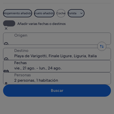
Alojamiento añadido
Vuelo añadido
Coche
Turista
Zona de playa con un edificio, palmera
Añadir varias fechas o destinos
Origen
Destino
Playa de Varigotti, Finale Ligure, Liguria, Italia
Fechas
vie., 21 ago. - lun., 24 ago.
Personas
2 personas, 1 habitación
Buscar
Ver mapa