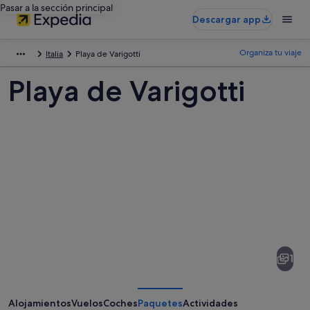
Pasar a la sección principal
Descargar app
Organiza tu viaje
Italia
Playa de Varigotti
Playa de Varigotti
Fotos
de
Playa
1
de
Varigotti
Alojamientos
Vuelos
Coches
Paquetes
Actividades