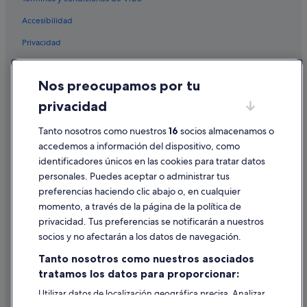
Accesibilidad
Privacidad
Cookies
Nos preocupamos por tu
Condiciones de uso
privacidad
Información legal/contacto
Tanto nosotros como nuestros
16
socios almacenamos o
Pautas sobre el contenido y cómo denunciar contenido
accedemos a información del dispositivo, como
identificadores únicos en las cookies para tratar datos
Ayuda
personales. Puedes aceptar o administrar tus
Ayuda
preferencias haciendo clic abajo o, en cualquier
momento, a través de la página de la política de
Cancelar un vuelo
privacidad. Tus preferencias se notificarán a nuestros
Cancelar una reserva de hotel o de un alquiler vacacional
socios y no afectarán a los datos de navegación.
Plazos de reembolso
Tanto nosotros como nuestros asociados
tratamos los datos para proporcionar:
Utilizar un cupón de Expedia
Utilizar datos de localización geográfica precisa. Analizar
Documentos para viajes internacionales
activamente las características del dispositivo para su