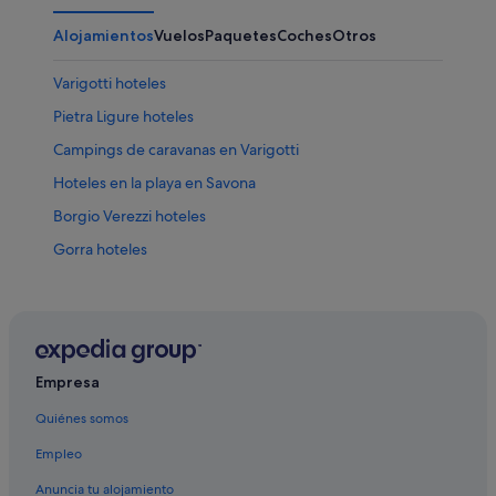
Alojamientos
Vuelos
Paquetes
Coches
Otros
Varigotti hoteles
Pietra Ligure hoteles
Campings de caravanas en Varigotti
Hoteles en la playa en Savona
Borgio Verezzi hoteles
Gorra hoteles
Quiliano hoteles
Selva hoteles
Campings de caravanas en Savona
Tovo San Giacomo hoteles
Empresa
Finale Ligure hoteles
Quiénes somos
Vado Ligure hoteles
Empleo
Noli hoteles
Anuncia tu alojamiento