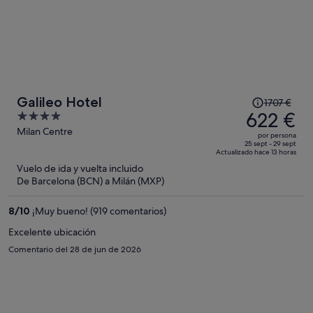
El
Galileo Hotel
1707 €
precio
622 €
4
era
out
Milan Centre
por persona
de
of
25 sept - 29 sept
Actualizado hace 13 horas
1707 €,
5
Vuelo de ida y vuelta incluido
ahora
De Barcelona (BCN) a Milán (MXP)
es
de
8
/
10
¡Muy bueno! (919 comentarios)
622 €
por
Excelente ubicación
persona
Comentario del 28 de jun de 2026