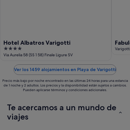
-
16
ago
Hotel Albatros Varigotti
Fabu
4
AC an
Varigott
out
Via Aurelia 58 (SS 1 58) Finale Ligure SV
of
5
Ver los 1459 alojamientos en Playa de Varigotti
Precio más bajo por noche encontrado en las últimas 24 horas para una estancia
de 1 noche y 2 adultos. Los precios y la disponibilidad están sujetos a cambios.
Pueden aplicarse términos y condiciones adicionales.
Te acercamos a un mundo de
viajes