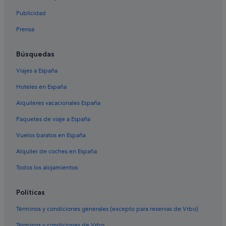
Savona hoteles
Publicidad
Finalborgo hoteles
Prensa
Campochiesa hoteles
Altare hoteles
Búsquedas
Albissola Marina hoteles
Viajes a España
Albisola Superiore hoteles
Hoteles en España
Borghetto Santo Spirito hoteles
Alquileres vacacionales España
Ceriale hoteles
Paquetes de viaje a España
Bergeggi hoteles
Vuelos baratos en España
Savona hoteles
Alquiler de coches en España
Spotorno hoteles
Todos los alojamientos
Loano hoteles
Albenga hoteles
Políticas
Términos y condiciones generales (excepto para reservas de Vrbo)
Términos y condiciones de Vrbo