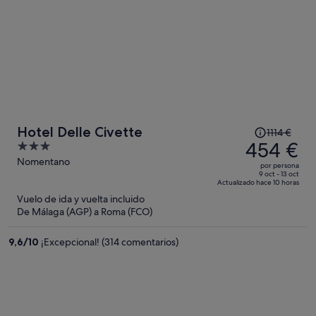
El
Hotel Delle Civette
1114 €
precio
454 €
3
era
out
Nomentano
por persona
de
of
9 oct - 13 oct
Actualizado hace 10 horas
1114 €,
5
Vuelo de ida y vuelta incluido
ahora
De Málaga (AGP) a Roma (FCO)
es
de
9,6
/
10
¡Excepcional! (314 comentarios)
454 €
por
persona