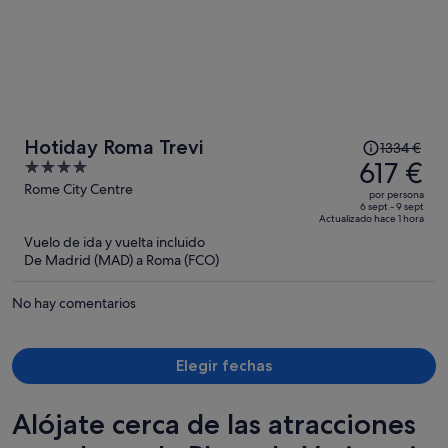
El
Hotiday Roma Trevi
1334 €
precio
617 €
4
era
out
Rome City Centre
por persona
de
of
6 sept - 9 sept
Actualizado hace 1 hora
1334 €,
5
Vuelo de ida y vuelta incluido
ahora
De Madrid (MAD) a Roma (FCO)
es
de
No hay comentarios
617 €
por
persona
Elegir fechas
Alójate cerca de las atracciones