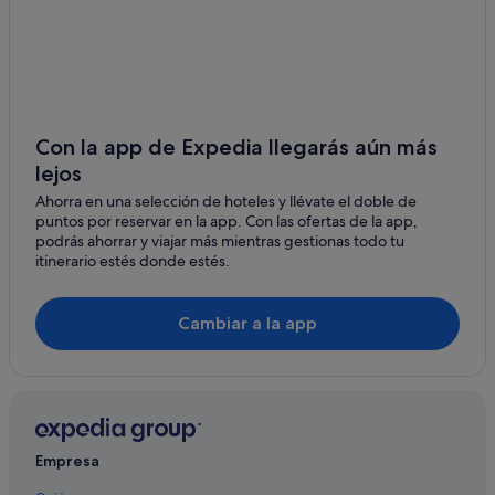
Isla Tanna hoteles
Turtle Bay hoteles
Emae hoteles
Torba hoteles
Vao hoteles
Con la app de Expedia llegarás aún más
lejos
Lamen Bay hoteles
Ahorra en una selección de hoteles y llévate el doble de
Samoa Point hoteles
puntos por reservar en la app. Con las ofertas de la app,
Norsup hoteles
podrás ahorrar y viajar más mientras gestionas todo tu
itinerario estés donde estés.
Shefa hoteles
Napow hoteles
Cambiar a la app
Aniwa hoteles
Sanma hoteles
Paradise Point hoteles
Tafea hoteles
Empresa
Port Vila hoteles