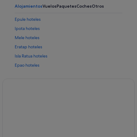
Alojamientos
Vuelos
Paquetes
Coches
Otros
Epule hoteles
Ipota hoteles
Mele hoteles
Eratap hoteles
Isla Ratua hoteles
Epao hoteles
Isla Epi hoteles
Pele Island hoteles
Penama hoteles
Mota Lava hoteles
Hog Harbour hoteles
Paama hoteles
Malampa hoteles