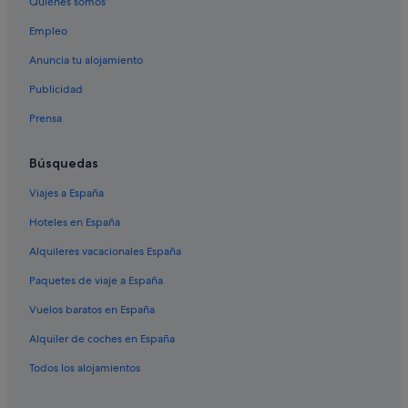
Quiénes somos
Maewo hoteles
Empleo
Nguna Island hoteles
Hideaway Island hoteles
Anuncia tu alojamiento
Longana hoteles
Publicidad
Isla Moso hoteles
Prensa
Lakatoro hoteles
Búsquedas
Lenakel hoteles
Viajes a España
Isla Bokissa hoteles
Hoteles en España
Port-Havannah hoteles
Port Olry hoteles
Alquileres vacacionales España
Gaua hoteles
Paquetes de viaje a España
Tonga hoteles
Vuelos baratos en España
Pentecost hoteles
Alquiler de coches en España
Todos los alojamientos