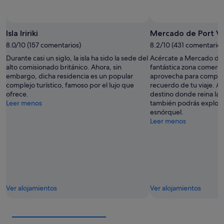
Isla Iririki
Mercado de Port Vi
8.0/10 (157 comentarios)
8.2/10 (431 comentarios
Durante casi un siglo, la isla ha sido la sede del
Acércate a Mercado de P
alto comisionado británico. Ahora, sin
fantástica zona comercia
embargo, dicha residencia es un popular
aprovecha para comprar
complejo turístico, famoso por el lujo que
recuerdo de tu viaje. A
ofrece.
destino donde reina la t
Leer menos
también podrás explorar
esnórquel.
Leer menos
Ver alojamientos
Ver alojamientos