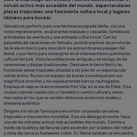
volcán activo más accesible del mundo, espectaculares
playas tropicales, una fascinante cultura local y lugares
idóneos para bucear.
Vanuatu es perfecto para una hermosa escapada isleña, con una
costa impresionante, exuberantes bosques y cascadas, fantásticas
actividades de aventura y una animada cultura local. Con los
paquetes de vacaciones en Vanuatu, podrás explorar las provincias
de la isla en barco para descubrir los extraordinarios paisajes del
litoral, o por tierra para sumergirte en el interesantísimo patrimonio
cultural del país. Visita las poblaciones antiguas y sé testigo de las
ceremonias y danzas tradicionales. Descubre la tierra fértil y las
frondosas selvas tropicales situadas a los pies de un espectacular
volcán activo. Bucea con equipo de buceo o esnórquel por sus
magníficos arrecifes y sus espeluznantes barcos naufragados.
Empieza el viaje en la emocionante Port Vila, en la isla de Éfaté. Esta
ciudad colonial cuenta con un fantástico centro cultural y varios
mercados en los que se venden deliciosos productos locales y
artesanía auténtica.
Dirígete a la isla de Tanna para encontrar un paraíso de selvas
tropicales e imponentes montañas. Esta isla alberga el monte Yasur,
uno de los volcanes activos más accesibles del mundo. Camina a
través de la selva y las llanuras para ascender por la ladera del volcán
y mirar de cerca su humeante cráter. En Tanna también se encuentra