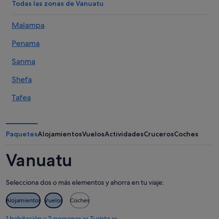
Todas las zonas de Vanuatu
Malampa
Penama
Sanma
Shefa
Tafea
Torba
Paquetes
Alojamientos
Vuelos
Actividades
Cruceros
Coches
Vanuatu
Selecciona dos o más elementos y ahorra en tu viaje:
Alojamientos
Vuelos
Coches
1 habitación y 2 personas
Turista