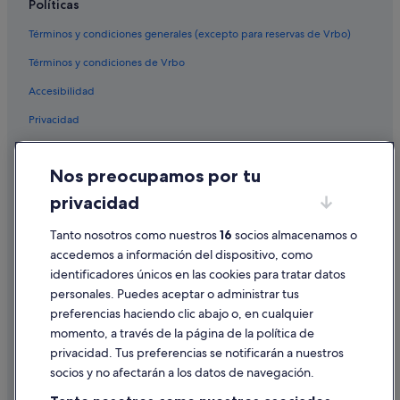
Políticas
Términos y condiciones generales (excepto para reservas de Vrbo)
Términos y condiciones de Vrbo
Accesibilidad
Privacidad
Cookies
Nos preocupamos por tu
Condiciones de uso
privacidad
Información legal/contacto
Tanto nosotros como nuestros
16
socios almacenamos o
Pautas sobre el contenido y cómo denunciar contenido
accedemos a información del dispositivo, como
identificadores únicos en las cookies para tratar datos
Ayuda
personales. Puedes aceptar o administrar tus
Ayuda
preferencias haciendo clic abajo o, en cualquier
momento, a través de la página de la política de
Cancelar un vuelo
privacidad. Tus preferencias se notificarán a nuestros
Cancelar una reserva de hotel o de un alquiler vacacional
socios y no afectarán a los datos de navegación.
Plazos de reembolso