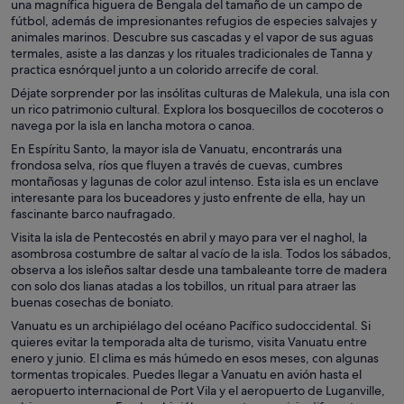
una magnífica higuera de Bengala del tamaño de un campo de
fútbol, además de impresionantes refugios de especies salvajes y
animales marinos. Descubre sus cascadas y el vapor de sus aguas
termales, asiste a las danzas y los rituales tradicionales de Tanna y
practica esnórquel junto a un colorido arrecife de coral.
Déjate sorprender por las insólitas culturas de Malekula, una isla con
un rico patrimonio cultural. Explora los bosquecillos de cocoteros o
navega por la isla en lancha motora o canoa.
En Espíritu Santo, la mayor isla de Vanuatu, encontrarás una
frondosa selva, ríos que fluyen a través de cuevas, cumbres
montañosas y lagunas de color azul intenso. Esta isla es un enclave
interesante para los buceadores y justo enfrente de ella, hay un
fascinante barco naufragado.
Visita la isla de Pentecostés en abril y mayo para ver el naghol, la
asombrosa costumbre de saltar al vacío de la isla. Todos los sábados,
observa a los isleños saltar desde una tambaleante torre de madera
con solo dos lianas atadas a los tobillos, un ritual para atraer las
buenas cosechas de boniato.
Vanuatu es un archipiélago del océano Pacífico sudoccidental. Si
quieres evitar la temporada alta de turismo, visita Vanuatu entre
enero y junio. El clima es más húmedo en esos meses, con algunas
tormentas tropicales. Puedes llegar a Vanuatu en avión hasta el
aeropuerto internacional de Port Vila y el aeropuerto de Luganville,