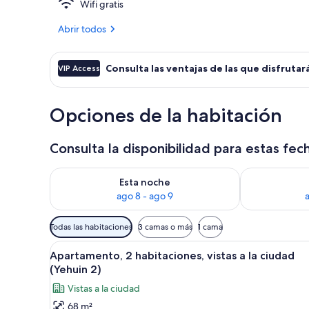
Wifi gratis
Abrir todos
Apartamento, 
Consulta las ventajas de las que disfrutará
VIP Access
Opciones de la habitación
Consulta la disponibilidad para estas fec
Consulta la disponibilidad para esta noche, ago 8 - 
Consulta la d
Esta noche
ago 8 - ago 9
Filtros
Todas las habitaciones
3 camas o más
1 cama
disponibles
Abrir
Un salón amplio con mesa de com
para
26
Apartamento, 2 habitaciones, vistas a la ciudad
todas
las
(Yehuin 2)
las
habitaciones
Vistas a la ciudad
fotos
68 m²