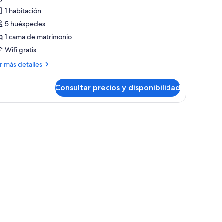
e
1 habitación
partamento,
5 huéspedes
abitación,
1 cama de matrimonio
stas
Wifi gratis
ás
r más detalles
talles
ontaña
Consultar precios y disponibilidad
artamento,
Yehuin
)
bitación,
tas
ntaña
ehuin