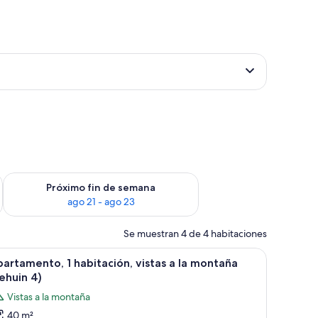
d y edredones de plumas
in de semana, ago 14 - ago 16
Consulta la disponibilidad para el próximo fin de semana, ago
Próximo fin de semana
ago 21 - ago 23
Se muestran 4 de 4 habitaciones
ciudad (Yehuin 3) | Zona de estar | Una Smart TV, Netflix, películas de pago, s
brir
Un dormitorio moderno con una cama grande, 
49
artamento, 1 habitación, vistas a la montaña
odas
ehuin 4)
s
Vistas a la montaña
otos
40 m²