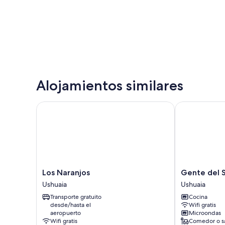
Alojamientos similares
Los Naranjos
Gente del Su
Los
Gente
Los Naranjos
Gente del 
Naranjos
del
Ushuaia
Ushuaia
Ushuaia
Sur
Transporte gratuito
Cocina
-
desde/hasta el
Wifi gratis
Amundsen
aeropuerto
Microondas
Ushuaia
Wifi gratis
Comedor o s