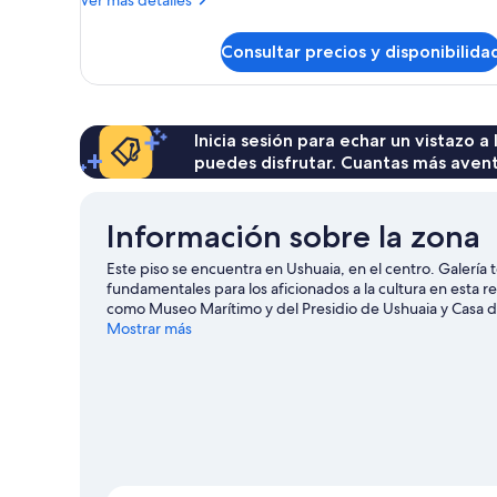
la
detalles
ciudad
de
Consultar precios y disponibilida
Apartamento,
(Yehuin
2
5)
habitaciones,
vistas
a
Inicia sesión para echar un vistazo a
la
puedes disfrutar. Cuantas más aven
ciudad
(Yehuin
5)
Información sobre la zona
Este piso se encuentra en Ushuaia, en el centro. Galería
fundamentales para los aficionados a la cultura en esta 
como Museo Marítimo y del Presidio de Ushuaia y Casa de 
Bosque también merecen la pena.
Mostrar más
Ver guía de viaje de 
Ver más alquileres de condominios en Ushuaia