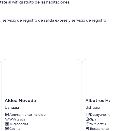
te al wifi gratuito de las habitaciones.
servicio de registro de salida exprés y servicio de registro
e
omodidades entre las que se incluyen sábanas de alta
Aldea Nevada
Albatros Hotel
es, como espacios para trabajar con ordenador portátil y
ional y edredones de plumas
Aldea
Albatros
Aldea Nevada
Albatros Hotel
 de streaming y canales premium
Nevada
Hotel
Ushuaia
Ushuaia
Ushuaia
Ushuaia
es independientes
Aparcamiento incluido
Desayuno incluido
Wifi gratis
Spa
Microondas
Wifi gratis
Cocina
Restaurante