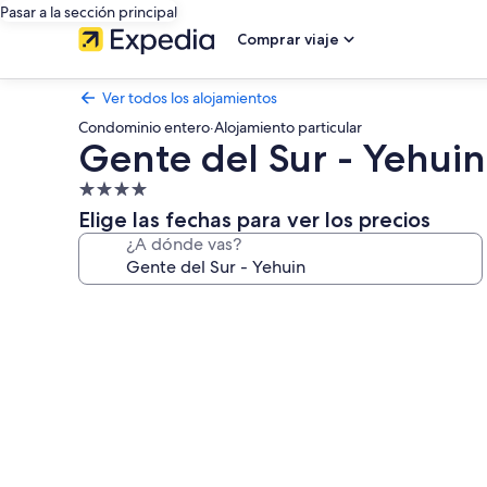
Pasar a la sección principal
Comprar viaje
Ver todos los alojamientos
Condominio entero
·
Alojamiento particular
Gente del Sur - Yehuin
Alojamiento
de
Elige las fechas para ver los precios
4.0 estrellas
¿A dónde vas?
Galería
de
imágenes
de
Gente
del