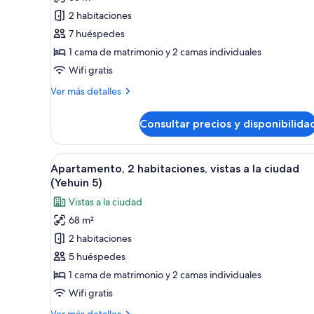
de
2 habitaciones
Apartamento,
2
7 huéspedes
habitaciones,
1 cama de matrimonio y 2 camas individuales
vistas
Wifi gratis
a
Más
Ver más detalles
la
detalles
ciudad
de
Consultar precios y disponibilida
Apartamento,
(Yehuin
2
2)
habitaciones,
Abrir
Un dormitorio con cama, escrit
50
vistas
Apartamento, 2 habitaciones, vistas a la ciudad
todas
a
(Yehuin 5)
la
las
Vistas a la ciudad
ciudad
fotos
(Yehuin
68 m²
de
2)
2 habitaciones
Apartamento,
2
5 huéspedes
habitaciones,
1 cama de matrimonio y 2 camas individuales
vistas
Wifi gratis
a
Más
Ver más detalles