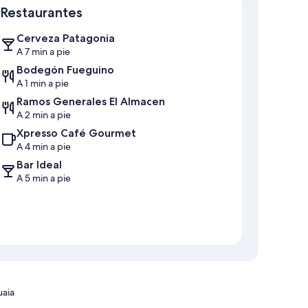
Restaurantes
Cerveza Patagonia
A 7 min a pie
Bodegón Fueguino
A 1 min a pie
Ramos Generales El Almacen
A 2 min a pie
Xpresso Café Gourmet
A 4 min a pie
Bar Ideal
A 5 min a pie
uaia