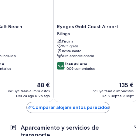
Características de la habitación
Las 211 habitaciones cuentan con comodidades tales como aire acond
limpieza de las habitaciones del alojamiento.
Rydges
Salt Beach
Rydges Gold Coast Airport
Además, otros de los servicios que hallarás en todas las habitaciones
Gold
Bilinga
Duchas y bañeras combinadas, artículos de higiene personal gra
Coast
Piscina
Airport
Televisiones con canales premium
Wifi gratis
Bilinga
il
Restaurante
Armarios o roperos, balcones y frigoríficos
 incluido
Aire acondicionado
9.4
no
Excepcional
9,4
sobre
ntarios
1.009 comentarios
10,
Excepcional,
El
El
88 €
135 €
1.009 comentarios
precio
precio
rios
incluye tasas e impuestos
incluye tasas e impuestos
actual
actual
Del 24 ago al 25 ago
Del 2 sept al 3 sept
es
es
de
de
Comparar alojamientos parecidos
88 €
135 €
Aparcamiento y servicios de
transporte