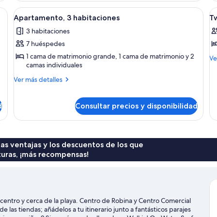
(D
ma grande, una mesita de noche, una lámpara, vistas a la ciudad desde un ba
Abrir
Una habitación de hotel moderna con u
A
Ke
5
Apartamento, 3 habitaciones
T
todas
t
3 habitaciones
las
la
7 huéspedes
fotos
f
de
d
1 cama de matrimonio grande, 1 cama de matrimonio y 2
M
Ve
camas individuales
de
Apartamento,
T
de
3
B
Más
Ver más detalles
T
detalles
habitaciones
A
Be
de
Ap
Apartamento,
d
Consultar precios y disponibilidad
3
habitaciones
 las ventajas y los descuentos de los que
turas, ¡más recompensas!
entro y cerca de la playa. Centro de Robina y Centro Comercial
e las tiendas; añádelos a tu itinerario junto a fantásticos parajes