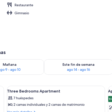
Restaurante
Gimnasio
has
ago 9
isponibilidad para mañana, ago 9 - ago 10
Consulta la disponibilidad para este f
Mañana
Este fin de semana
ago 9 - ago 10
ago 14 - ago 16
critorio y televisor, y balcón con vistas a la ciudad.
Abrir
Una habitación de hotel con una cama g
A
3
Three Bedrooms Apartment
Ap
todas
t
7 huéspedes
las
la
9,
2 camas individuales y 2 camas de matrimonio
fotos
f
de
d
Más
Ver más detalles