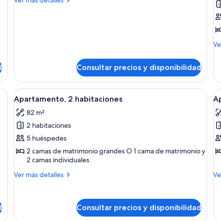
detalles
Three
A
de
Bedrooms
1
Three
Apartment
h
Bedrooms
Apartment
M
Ve
de
de
d
Consultar precios y disponibilidad
Ap
1
ha
a con una cama grande, un televisor de pantalla plana, un ventilador de tec
Abrir
Una habitación de hotel moderna con b
A
9
Apartamento, 2 habitaciones
Ap
todas
t
82 m²
las
la
2 habitaciones
fotos
f
de
d
5 huéspedes
Apartamento,
A
2 camas de matrimonio grandes O 1 cama de matrimonio y
2 camas individuales
2
2
habitaciones
h
Más
M
Ver más detalles
Ve
detalles
(
de
de
de
K
Apartamento,
Ap
d
Consultar precios y disponibilidad
2
2
habitaciones
ha