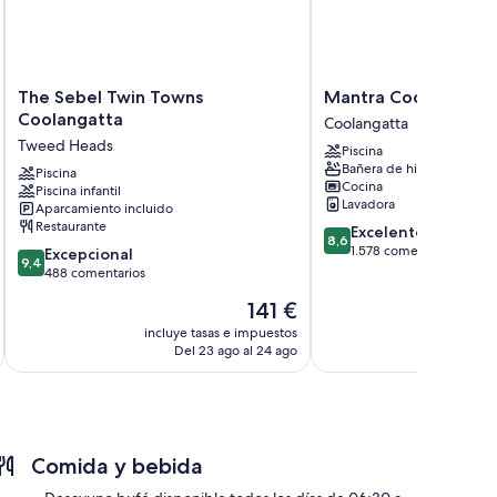
icionado. Los viajeros suelen valorar muy positivamente la
The
Mantra
The Sebel Twin Towns
Mantra Coolangatta
 incluyen:
Sebel
Coolangatta
Coolangatta
Coolangatta
tuitos y secadores de pelo
Twin
Beach
Tweed Heads
Piscina
Towns
Coolangatta
Bañera de hidromasaje
Coolangatta
Piscina
Cocina
Piscina infantil
Tweed
Lavadora
Aparcamiento incluido
Heads
Restaurante
8.6
Excelente
8,6
sobre
1.578 comentarios
9.4
Excepcional
9,4
10,
sobre
488 comentarios
Excelente,
10,
El
141 €
1.578 comentarios
Excepcional,
precio
488 comentarios
incluye tasas e impuestos
incluye
actual
Del 23 ago al 24 ago
D
es
de
141 €
Comida y bebida