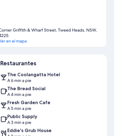
Corner Griffith & Wharf Street, Tweed Heads, NSW,
4225
Ver en el mapa
Mapa
Restaurantes
The Coolangatta Hotel
A 6 min a pie
The Bread Social
A 4 min a pie
Fresh Garden Cafe
A 5 min a pie
Public Supply
A 3 min a pie
Eddie's Grub House