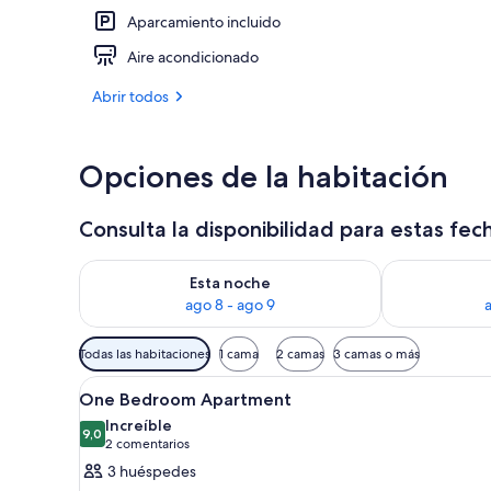
Aparcamiento incluido
Exterior
Aire acondicionado
Abrir todos
Opciones de la habitación
Consulta la disponibilidad para estas fec
Consulta la disponibilidad para esta noche, ago 8 - 
Consulta la d
Esta noche
ago 8 - ago 9
Filtros
Todas las habitaciones
1 cama
2 camas
3 camas o más
disponibles
Abrir
Habitación de hotel con cama, es
para
8
One Bedroom Apartment
todas
las
Increíble
las
9,0
habitaciones
9,0 de 10
(2 comentarios)
2 comentarios
fotos
3 huéspedes
de