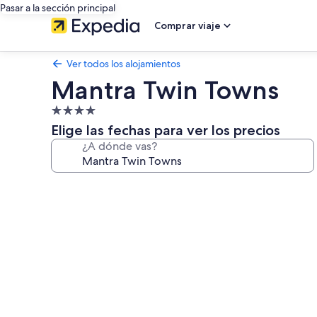
Pasar a la sección principal
Comprar viaje
Ver todos los alojamientos
Mantra Twin Towns
Alojamiento
de
Elige las fechas para ver los precios
4.0 estrellas
¿A dónde vas?
Galería
de
imágenes
de
Mantra
Twin
Towns