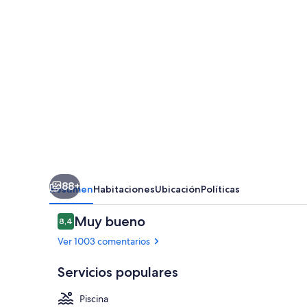
88+
Resumen
Habitaciones
Ubicación
Políticas
Comentarios
Muy bueno
8,4
8,4 de 10
Ver 1003 comentarios
Servicios populares
Piscina