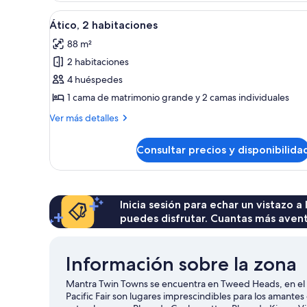
Abrir
Habitación de hotel con una ca
5
Ático, 2 habitaciones
todas
88 m²
las
2 habitaciones
fotos
de
4 huéspedes
Ático,
1 cama de matrimonio grande y 2 camas individuales
2
Más
Ver más detalles
habitaciones
detalles
de
Consultar precios y disponibilida
Ático,
2
habitaciones
Inicia sesión para echar un vistazo a
puedes disfrutar. Cuantas más aven
Información sobre la zona
Mantra Twin Towns se encuentra en Tweed Heads, en el c
Pacific Fair son lugares imprescindibles para los amantes d