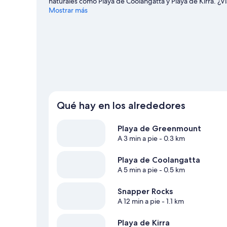
naturales como Playa de Coolangatta y Playa de Kirra. ¿Via
School o a Timezone Coolangatta. Tendrás oportunidad de
Mostrar más
ejemplo, surf o bodyboard), pero también podrás vivir g
las inmediaciones.
Ver guía de viaje de Tweed Heads
Qué hay en los alrededores
Playa de Greenmount
A 3 min a pie
- 0.3 km
Playa de Coolangatta
A 5 min a pie
- 0.5 km
Snapper Rocks
A 12 min a pie
- 1.1 km
Playa de Kirra