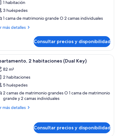
1 habitación
partamento,
3 huéspedes
1 cama de matrimonio grande O 2 camas individuales
abitación
ás
r más detalles
talles
Consultar precios y disponibilidad
artamento,
bitación
ho y un balcón con vista al mar.
alcón, televisión de pantalla plana, zona de comedor y un ventanal con vista
brir
Habitación de hotel con sofá, televisión, mesa 
6
artamento, 2 habitaciones (Dual Key)
odas
82 m²
s
2 habitaciones
otos
e
5 huéspedes
partamento,
2 camas de matrimonio grandes O 1 cama de matrimonio
grande y 2 camas individuales
abitaciones
ás
r más detalles
Dual
talles
ey)
artamento,
Consultar precios y disponibilidad
bitaciones