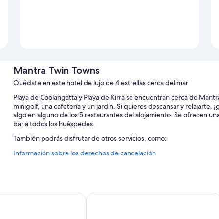
Mantra Twin Towns
Quédate en este hotel de lujo de 4 estrellas cerca del mar
Playa de Coolangatta y Playa de Kirra se encuentran cerca de Mantr
minigolf, una cafetería y un jardín. Si quieres descansar y relajarte
algo en alguno de los 5 restaurantes del alojamiento. Se ofrecen una 
bar a todos los huéspedes.
También podrás disfrutar de otros servicios, como:
Información sobre los derechos de cancelación
Una piscina cubierta y una piscina al aire libre
Aparcamiento gratis
Desayuno bufé (de pago), 2 pistas de tenis al aire libre y servici
Servicio de cuidado infantil (de pago), espacios sin humos y un 
t Beach
Rydges Gold Coast Airport
Los huéspedes suelen hablar muy bien de aspectos como la amabi