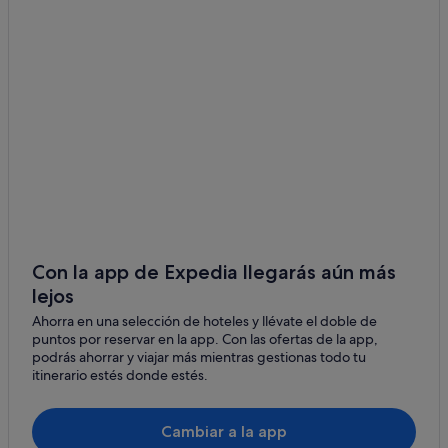
Sidemen hoteles
Amed hoteles
Satra hoteles
Kusamba hoteles
Manggis hoteles
Subdivisión territorial de Bangli hoteles
Taro hoteles
Sukadana hoteles
Gianyar hoteles
Con la app de Expedia llegarás aún más
lejos
Selat hoteles
Ahorra en una selección de hoteles y llévate el doble de
Rendang hoteles
puntos por reservar en la app. Con las ofertas de la app,
Candi Dasa hoteles
podrás ahorrar y viajar más mientras gestionas todo tu
itinerario estés donde estés.
Sebatu hoteles
Tulamben hoteles
Cambiar a la app
Bebandem hoteles