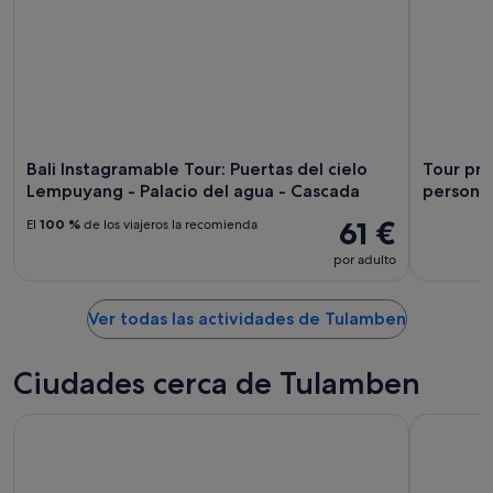
Bali Instagramable Tour: Puertas del cielo
Tour pri
Lempuyang - Palacio del agua - Cascada
persona
61 €
El
100 %
de los viajeros la recomienda
por adulto
Ver todas las actividades de Tulamben
Ciudades cerca de Tulamben