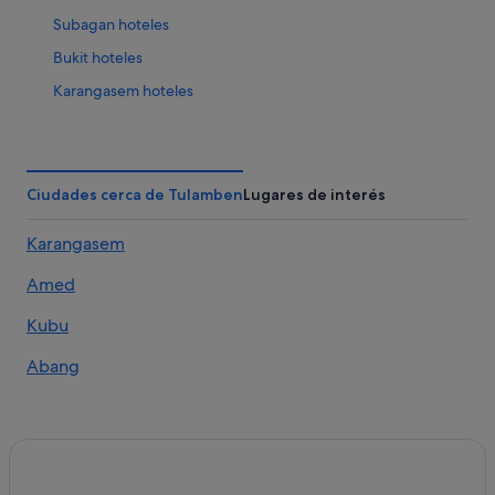
Subagan hoteles
Bukit hoteles
Karangasem hoteles
Jasri hoteles
Gretek hoteles
Padangbai hoteles
Ciudades cerca de Tulamben
Lugares de interés
Menanga hoteles
Karangasem
Sengkidu hoteles
Amed
Tegallalang hoteles
Dawan hoteles
Kubu
Hoteles cerca de Templo Lempuyang Luhur
Abang
Toya Bungkah hoteles
Hoteles cerca de Monte Batur
Tejakula hoteles
Kintamani hoteles