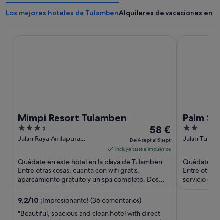
Los mejores hoteles de Tulamben
Alquileres de vacaciones en 
Mimpi Resort Tulamben
Palm Springs
Mimpi Resort Tulamben
Palm Spr
3.5
El
2
58 €
out
precio
out
Jalan Raya Amlapura
Jalan Tukad
Del 4 sept al 5 sept
Tulamben Karang Asem
Tulamben Ba
of
es
of
incluye tasas e impuestos
Tulamben Bali
5
de
5
Quédate en este hotel en la playa de Tulamben.
Quédate en 
58 €
Entre otras cosas, cuenta con wifi gratis,
Entre otras
aparcamiento gratuito y un spa completo. Dos
por
servicio de 
atracciones turísticas ...
transporte a
noche
del
9,2
/
10
¡Impresionante! (36 comentarios)
4
"Beautiful, spacious and clean hotel with direct