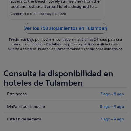
sept
access to the beach. Lovely sunrise view from the
pool and restaurant area. Hotel is designed for
al
divers and non-divers alike. For divers, there is an
5
Comentario del 11 de may de 2026
excellent in-house dive center and staff. Nitrox
sept
was not available during my stay unfortunately.
For ..."
Ver los 753 alojamientos en Tulamben
Precio más bajo por noche encontrado en las últimas 24 horas para una
estancia de 1 noche y 2 adultos. Los precios y la disponibilidad están
sujetos a cambios. Pueden aplicarse términos y condiciones adicionales.
Consulta la disponibilidad en
hoteles de Tulamben
Comprueba
Esta noche
7 ago - 8 ago
los
precios
Comprueba
Mañana por la noche
8 ago - 9 ago
en
los
Tulamben
precios
Comprueba
Este fin de semana
7 ago - 9 ago
para
en
los
esta