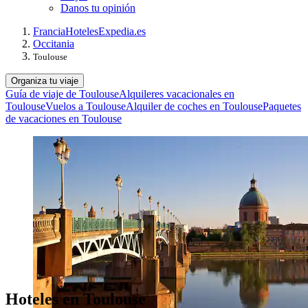
Danos tu opinión
Francia
Hoteles
Expedia.es
Occitania
Toulouse
Organiza tu viaje
Guía de viaje de Toulouse
Alquileres vacacionales en
Toulouse
Vuelos a Toulouse
Alquiler de coches en Toulouse
Paquetes
de vacaciones en Toulouse
Hoteles en Toulouse