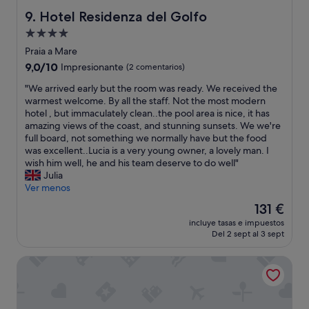
g
e
s
e
l
y
Hotel Residenza del Golfo
9. Hotel Residenza del Golfo
o
a
i
g
a
n
a
v
e
Alojamiento
a
z
e
t
e
m
l
i
de
w
Praia a Mare
s
v
p
a
o
"
4.0 estrellas
,
9.0
9,0/10
Impresionante
(2 comentarios)
a
r
u
n
s
sobre
m
e
n
e
"
"We arrived early but the room was ready. We received the
h
10,
o
p
’
m
W
warmest welcome. By all the staff. Not the most modern
e
Impresionante,
a
e
a
o
e
hotel , but immaculately clean..the pool area is nice, it has
e
(2 comentarios)
d
n
t
l
a
amazing views of the coast, and stunning sunsets. We we're
p
i
d
m
t
r
full board, not something we normally have but the food
a
s
i
o
o
r
was excellent..Lucia is a very young owner, a lovely man. I
n
p
e
s
b
i
wish him well, he and his team deserve to do well"
d
o
n
f
u
v
Julia
d
s
t
e
o
e
Ver menos
o
i
e
r
n
d
g
z
El
d
131 €
a
a
e
s
i
precio
e
r
.
incluye tasas e impuestos
a
t
o
actual
n
i
L
Del 2 sept al 3 sept
r
o
n
es
o
l
o
l
o
e
de
s
a
c
Hotel Isola di Lauria
y
.
s
131 €
o
s
o
b
V
o
t
s
n
u
e
l
r
a
s
t
r
o
o
n
i