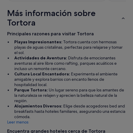
o
d
Más información sobre
i
s
Tortora
p
o
n
Principales razones para visitar Tortora
i
Playas Impresionantes:
Tortora cuenta con hermosas
b
playas de aguas cristalinas, perfectas para relajarse y tomar
i
el sol.
l
Actividades de Aventura:
Disfruta de emocionantes
e
aventuras al aire libre como rafting, parques acuáticos e
e
incluso un remonte cercano.
s
Cultura Local Encantadora:
Experimenta el ambiente
e
amigable y explora barrios con encanto llenos de
m
hospitalidad local.
p
Parque Tortora:
Un lugar sereno para que los amantes de
r
la naturaleza se relajen y aprecien la belleza natural de la
e
región.
g
Alojamientos Diversos:
Elige desde acogedores bed and
e
breakfasts hasta hoteles familiares, asegurando una estancia
n
cómoda.
t
Leer menos
i
l
Encuentra grandes hoteles cerca de Tortora