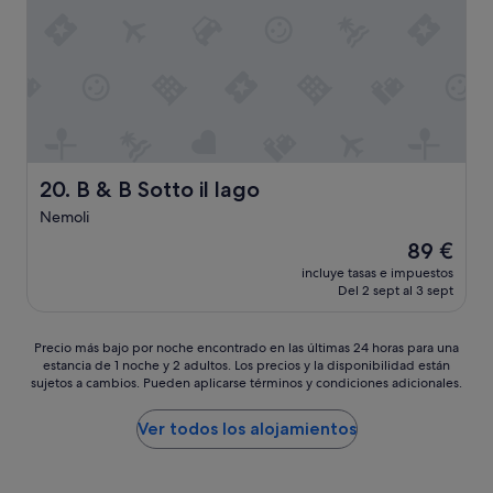
n
n
e
h
g
r
o
o
e
u
w
s
r
n
o
o
e
n
r
r
o
s
,
d
o
a
i
f
l
B & B Sotto il lago
20. B & B Sotto il lago
o
r
o
t
Nemoli
o
v
t
m
e
El
89 €
i
t
l
precio
m
incluye tasas e impuestos
h
y
actual
a
Del 2 sept al 3 sept
e
m
es
q
p
a
de
u
h
n
89 €
Precio
Precio más bajo por noche encontrado en las últimas 24 horas para una
a
e
.
estancia de 1 noche y 2 adultos. Los precios y la disponibilidad están
más
l
n
I
sujetos a cambios. Pueden aplicarse términos y condiciones adicionales.
bajo
i
o
w
por
t
m
i
noche
Ver todos los alojamientos
à
e
s
encontrado
.
n
h
en
L
a
h
las
a