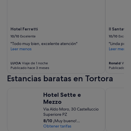
l
u
c
a
,
i
Hotel Ferretti
Il Santave
l
10/10
Excelente
10/10
Excelen
t
i
"Todo muy bien, excelente atención"
"Linda propi
t
Leer menos
Leer menos
o
l
a
LUCIA
Viaje de 1 noche
Ronald
Viaje
Publicado hace 3 meses
Publicado ha
r
e
Estancias baratas en Tortora
,
è
u
Hotel Sette e Mezzo
Albergo il Br
Hotel Sette e
n
r
Mezzo
a
Via Aldo Moro, 30 Castelluccio
g
Superiore PZ
a
8
/
10
¡Muy bueno!
z
(5 comentarios)
Obtener tarifas
z