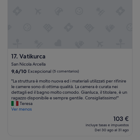
c
p
h
u
o
o
a
l
l
.
v
l
a
.
e
b
z
.
l
o
i
o
a
o
v
r
n
e
d
e
d
,
s
Vatikurca
t
17. Vatikurca
n
t
o
o
r
San Nicola Arcella
s
t
a
9.6
9,6/10
Excepcional
(5 comentarios)
t
s
o
sobre
a
o
r
"
"La struttura è molto nuova ed i materiali utilizzati per rifinire
10,
y
m
d
L
le camere sono di ottima qualità. La camera è curata nei
Excepcional,
l
e
i
a
dettagli ed il bagno molto comodo. Gianluca, il titolare, è un
(5 comentarios)
o
t
n
s
ragazzo disponibile e sempre gentile. Consigliatissimo!"
n
h
a
t
Teresa
g
i
r
r
Ver menos
e
n
i
u
r
El
g
103 €
a
t
.
precio
w
"
incluye tasas e impuestos
t
I
actual
e
Del 30 ago al 31 ago
u
t
es
n
r
'