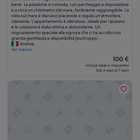
b
bene. La posizione è comoda, con parcheggio a disposizione
(1 comentario)
b
e a circa un chilometro dal mare, facilmente raggiungibile. La
i
vista sul mare è davvero piacevole e regala un’atmosfera
a
rilassante. L’appartamento è silenzioso, ideale per riposarsi,
m
e la colazione è stata ottima e abbondante. Un
o
ringraziamento speciale alla signora che ci ha accolto con
s
grande gentilezza e disponibilità (purtroppo...
o
Andrea
g
Ver menos
g
El
100 €
i
precio
incluye tasas e impuestos
o
actual
Del 6 sept al 7 sept
r
es
n
de
Hotel Ristorante Borgo La Tana
a
100 €
t
o
i
n
q
u
e
s
t
o