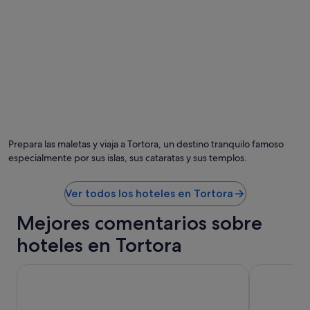
e
e
d
c
t
i
o
o
l
m
d
b
m
o
a
e
w
g
n
e
n
d
l
o
!
l
m
"
"
o
l
Prepara las maletas y viaja a Tortora, un destino tranquilo famoso
t
especialmente por sus islas, sus cataratas y sus templos.
o
c
o
Ver todos los hoteles en Tortora
m
o
Mejores comentarios sobre
d
o
hoteles en Tortora
.
G
Hotel Ferretti
Il Santavene
i
a
n