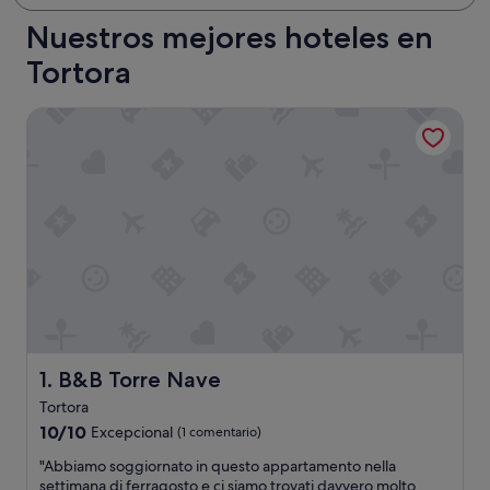
Nuestros mejores hoteles en
Tortora
B&B Torre Nave
B&B Torre Nave
1. B&B Torre Nave
Tortora
10.0
10/10
Excepcional
(1 comentario)
sobre
"
"Abbiamo soggiornato in questo appartamento nella
10,
A
settimana di ferragosto e ci siamo trovati davvero molto
Excepcional,