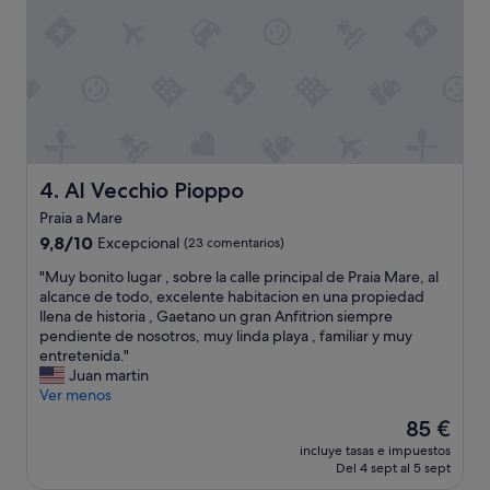
v
m
a
u
t
y
i
b
d
i
a
e
v
n
v
,
e
l
r
a
Al Vecchio Pioppo
4. Al Vecchio Pioppo
o
c
m
Praia a Mare
h
o
9.8
i
9,8/10
Excepcional
(23 comentarios)
l
sobre
c
"
t
"Muy bonito lugar , sobre la calle principal de Praia Mare, al
10,
a
M
o
alcance de todo, excelente habitacion en una propiedad
Excepcional,
m
u
b
llena de historia , Gaetano un gran Anfitrion siempre
(23 comentarios)
u
y
e
pendiente de nosotros, muy linda playa , familiar y muy
y
b
n
entretenida."
a
o
e
Juan martin
t
n
.
Ver menos
e
i
L
n
El
85 €
t
a
t
precio
incluye tasas e impuestos
o
p
a
actual
Del 4 sept al 5 sept
l
o
a
es