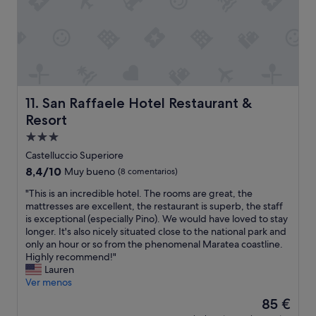
d
r
v
m
o
t
r
e
u
s
h
a
r
y
o
e
b
d
e
,
w
b
e
n
i
a
i
e
t
d
r
t
v
r
e
m
f
i
e
San Raffaele Hotel Restaurant & Resort
a
11. San Raffaele Hotel Restaurant &
e
o
c
t
l
s
Resort
r
i
e
e
t
d
n
Alojamiento
n
p
w
i
o
i
e
de
Castelluccio Superiore
e
n
a
d
r
3.0 estrellas
l
8.4
n
8,4/10
Muy bueno
(8 comentarios)
l
a
r
c
sobre
e
m
.
i
"
"This is an incredible hotel. The rooms are great, the
o
10,
r
a
"
p
T
mattresses are excellent, the restaurant is superb, the staff
m
Muy
a
r
o
h
is exceptional (especially Pino). We would have loved to stay
e
bueno,
n
e
s
i
longer. It's also nicely situated close to the national park and
.
(8 comentarios)
d
.
a
s
only an hour or so from the phenomenal Maratea coastline.
B
s
"
r
i
Highly recommend!"
y
h
s
s
Lauren
a
e
i
a
Ver menos
l
l
,
n
l
o
El
85 €
e
i
t
c
precio