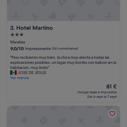
a
d
i
f
e
Hotel Martino
3. Hotel Martino
r
Alojamiento
r
a
de
Maratea
g
3.0 estrellas
9.0
9,0/10
Impresionante
(161 comentarios)
o
sobre
s
"
"Nos recibieron muy bien, la chica muy atenta a todas las
10,
t
N
explicaciones posibles, un lugar muy bonito con balcon en la
Impresionante,
o
o
habitacion, muy lindo"
(161 comentarios)
e
s
JOSE DE JESUS
c
r
Ver menos
i
e
El
81 €
s
c
precio
i
incluye tasas e impuestos
i
actual
a
Del 6 sept al 7 sept
b
es
m
i
de
o
Al Vecchio Pioppo
e
81 €
t
r
r
o
o
n