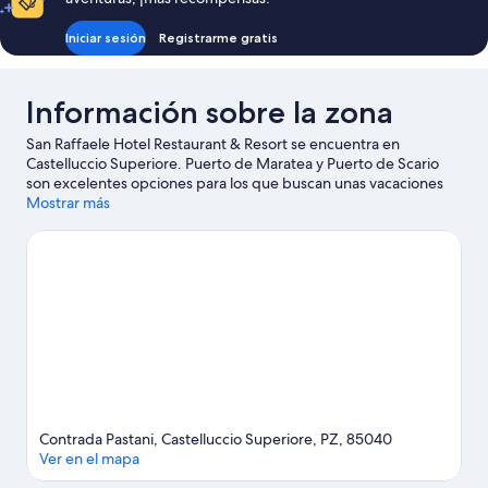
Iniciar sesión
Registrarme gratis
Información sobre la zona
San Raffaele Hotel Restaurant & Resort se encuentra en
Castelluccio Superiore. Puerto de Maratea y Puerto de Scario
son excelentes opciones para los que buscan unas vacaciones
activas, pero si prefieres sumergirte en la naturaleza, Parque
Mostrar más
nacional Pollino y Isla de Dino son lo que necesitas. También
merece la pena acercarse a Puerto Marina di Camerota. Anímate
a practicar actividades al aire libre, como la equitación o las rutas
a pie o en bicicleta.
Ver guía de viaje de Castelluccio Superiore
Contrada Pastani, Castelluccio Superiore, PZ, 85040
Ver en el mapa