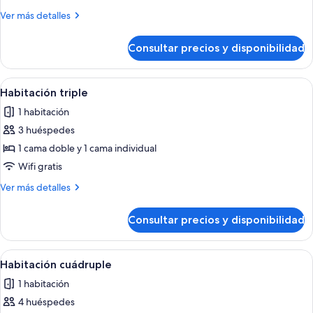
clásica
Más
Ver más detalles
con
detalles
1
de
Consultar precios y disponibilidad
Habitación
cama
clásica
doble
con
Abrir
Habitación de hotel con dos camas, u
o
5
1
Habitación triple
todas
cama
2
1 habitación
doble
las
individuales
o
3 huéspedes
fotos
2
de
1 cama doble y 1 cama individual
individuales
Habitación
Wifi gratis
triple
Más
Ver más detalles
detalles
de
Consultar precios y disponibilidad
Habitación
triple
Abrir
Una habitación de hotel con dos camas
6
Habitación cuádruple
todas
1 habitación
las
4 huéspedes
fotos