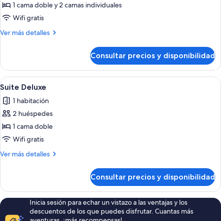
de
1 cama doble y 2 camas individuales
Habitación
Wifi gratis
cuádruple
Más
Ver más detalles
detalles
de
Consultar precios y disponibilidad
Habitación
cuádruple
Abrir
Una sala de estar moderna con comedor
6
Suite Deluxe
todas
1 habitación
las
2 huéspedes
fotos
de
1 cama doble
Suite
Wifi gratis
Deluxe
Más
Ver más detalles
detalles
de
Consultar precios y disponibilidad
Suite
Deluxe
Inicia sesión para echar un vistazo a las ventajas y los
descuentos de los que puedes disfrutar. Cuantas más
aventuras, ¡más recompensas!