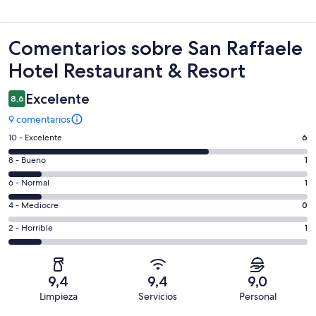
Comentarios
Comentarios sobre San Raffaele
Hotel Restaurant & Resort
Excelente
8,6
9 comentarios
6
10 - Excelente
6
comentarios
1
8 - Bueno
1
de
comentarios
un
1
6 - Normal
1
de
total
comentarios
un
0
4 - Mediocre
0
de
de
total
comentarios
9
un
1
2 - Horrible
1
de
de
con
total
comentarios
9
un
una
de
de
con
total
puntuación
9
un
una
de
9,4
9,4
9,0
de
con
total
puntuación
9
Limpieza
Servicios
Personal
10
una
de
de
con