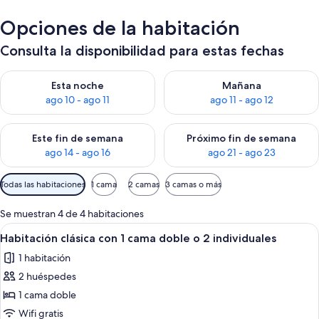
Opciones de la habitación
Consulta la disponibilidad para estas fechas
Consulta la disponibilidad para esta noche, ago 10 - ago 11
Consulta la disponibilidad par
Esta noche
Mañana
ago 10 - ago 11
ago 11 - ago 12
Consulta la disponibilidad para este fin de semana, ago 14 - a
Consulta la disponibilidad par
Este fin de semana
Próximo fin de semana
ago 14 - ago 16
ago 21 - ago 23
Filtros
Todas las habitaciones
1 cama
2 camas
3 camas o más
disponibles
para
Se muestran 4 de 4 habitaciones
las
Abrir
Un dormitorio con una cama, un escrit
4
Habitación clásica con 1 cama doble o 2 individuales
habitaciones
todas
1 habitación
las
2 huéspedes
fotos
de
1 cama doble
Habitación
Wifi gratis