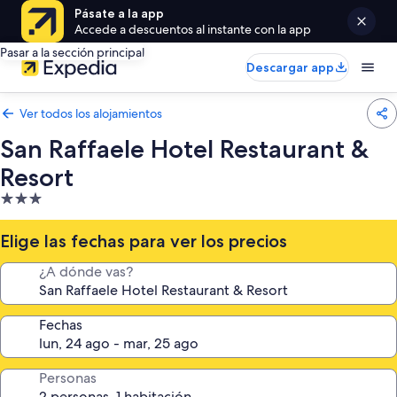
Pásate a la app
Accede a descuentos al instante con la app
Pasar a la sección principal
Descargar app
Ver todos los alojamientos
San Raffaele Hotel Restaurant &
Resort
Alojamiento
de
3.0 estrellas
Elige las fechas para ver los precios
¿A dónde vas?
Fechas
Personas