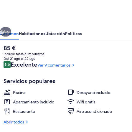
Raffaele
Hotel
Restaurant
erior
Siguiente
&
35+
Resumen
Habitaciones
Ubicación
Políticas
Resort
El
85 €
precio
incluye tasas e impuestos
actual
Del 21 ago al 22 ago
es
Comentarios
Excelente
8,6
Ver 9 comentarios
8,6 de 10
de
85 €
Servicios populares
Piscina
Desayuno incluido
Exterior
Aparcamiento incluido
Wifi gratis
Restaurante
Aire acondicionado
Abrir todos