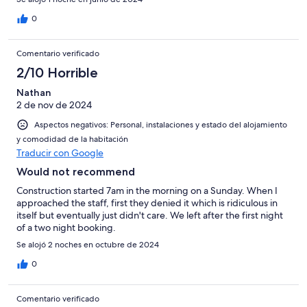
un appendino per le tovaglie. Per il resto nulla da eccepire,
buona colazione, personale accogliente e molto gentile.
0
Comentario verificado
2/10 Horrible
Nathan
2 de nov de 2024
Aspectos negativos: Personal, instalaciones y estado del alojamiento
y comodidad de la habitación
Traducir con Google
Would not recommend
Construction started 7am in the morning on a Sunday. When I
approached the staff, first they denied it which is ridiculous in
itself but eventually just didn't care. We left after the first night
of a two night booking.
Se alojó 2 noches en octubre de 2024
0
Comentario verificado