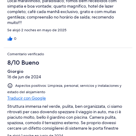
Local maravilhoso, paradisíaco; fomos bem recebidos com
simpatia e boa vontade; quarto magnífico, hotel de lazer
completo; café cada manhã exclusivo, grato e com muitas
gentileza; compreensão no horário de saída; recomendo
muito!!!
Se alojó 2 noches en mayo de 2025
0
Comentario verificado
8/10 Bueno
Giorgio
16 de jun de 2024
Aspectos positivos: Limpieza, personal, servicios y instalaciones y
estado del alojamiento
Traducir con Google
Struttura immersa nel verde, pulita, ben organizzata, ci siamo
ritrovati per caso dovendo spezzare il viaggio in auto, ma ci è
piaciuto molto, bello il giardino con piscina. Camera pulita,
spaziosa, comodo il terrazzino esterno. Se proprio dovessi
cercare un difetto consiglierei di sistemare le porta finestre
esterne, le alette non sono facili da orientare ed in bagno manca
Se alojó 1 noche en junio de 2024