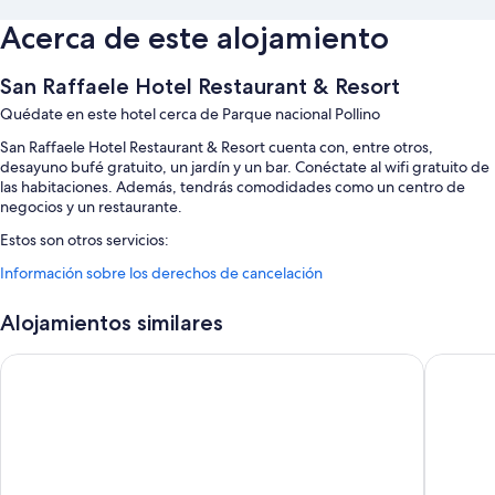
Acerca de este alojamiento
San Raffaele Hotel Restaurant & Resort
Quédate en este hotel cerca de Parque nacional Pollino
San Raffaele Hotel Restaurant & Resort cuenta con, entre otros,
desayuno bufé gratuito, un jardín y un bar. Conéctate al wifi gratuito de
las habitaciones. Además, tendrás comodidades como un centro de
negocios y un restaurante.
Estos son otros servicios:
Información sobre los derechos de cancelación
Una piscina al aire libre de temporada
Aparcamiento gratis
Alojamientos similares
Servicio de celebración de bodas, una televisión en la zona común y
consigna de equipaje
Hotel Bouganville
Hotel Sa
Asistencia turística y para la compra de entradas, un salón de
eventos y un ascensor
Características de la habitación
Todas las habitaciones en San Raffaele Hotel Restaurant & Resort tienen