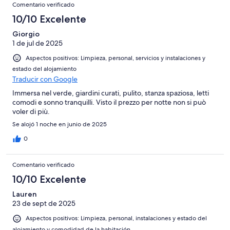
Comentarios
-
puntuación
9
8
Comentario verificado
una
Excelente
de
con
-
puntuación
10/10 Excelente
6
una
Bueno
de
-
puntuación
Giorgio
4
Normal
1 de jul de 2025
de
-
2
Aspectos positivos: Limpieza, personal, servicios y instalaciones y
Mediocre
-
estado del alojamiento
Horrible
Traducir con Google
Immersa nel verde, giardini curati, pulito, stanza spaziosa, letti
comodi e sonno tranquilli. Visto il prezzo per notte non si può
voler di più.
Se alojó 1 noche en junio de 2025
0
Comentario verificado
10/10 Excelente
Lauren
23 de sept de 2025
Aspectos positivos: Limpieza, personal, instalaciones y estado del
alojamiento y comodidad de la habitación